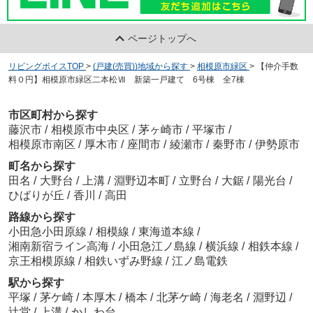
ページトップへ
リビングボイスTOP
>
(戸建(売買))地域から探す
>
相模原市緑区
>
【仲介手数
料０円】相模原市緑区二本松Ⅶ 新築一戸建て 6号棟 全7棟
市区町村から探す
藤沢市
/
相模原市中央区
/
茅ヶ崎市
/
平塚市
/
相模原市南区
/
厚木市
/
座間市
/
綾瀬市
/
秦野市
/
伊勢原市
町名から探す
田名
/
大野台
/
上溝
/
淵野辺本町
/
立野台
/
大鋸
/
陽光台
/
ひばりが丘
/
香川
/
高田
路線から探す
小田急小田原線
/
相模線
/
東海道本線
/
湘南新宿ライン高海
/
小田急江ノ島線
/
横浜線
/
相鉄本線
/
京王相模原線
/
相鉄いずみ野線
/
江ノ島電鉄
駅から探す
平塚
/
茅ケ崎
/
本厚木
/
橋本
/
北茅ケ崎
/
海老名
/
淵野辺
/
辻堂
/
上溝
/
かしわ台