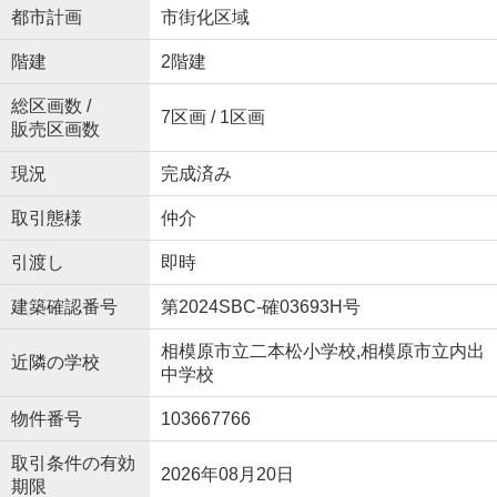
都市計画
市街化区域
階建
2階建
総区画数 /
7区画 / 1区画
販売区画数
現況
完成済み
取引態様
仲介
引渡し
即時
建築確認番号
第2024SBC-確03693H号
相模原市立二本松小学校,相模原市立内出
近隣の学校
中学校
物件番号
103667766
取引条件の有効
2026年08月20日
期限