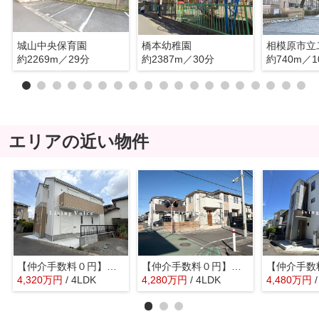
城山中央保育園
橋本幼稚園
約2269m／29分
約2387m／30分
約740m／1
エリアの近い物件
【仲介手数料０円】相模原市緑区二本松1丁目7期 新築一戸建て
【仲介手数料０円】相模原市緑区二本松3丁目 中古一戸建て
4,320
万
円
/ 4LDK
4,280
万
円
/ 4LDK
4,480
万
円