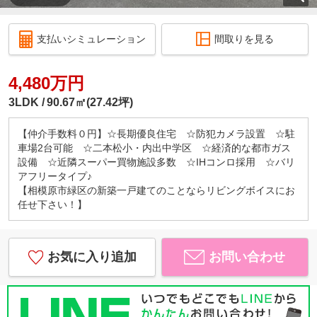
支払いシミュレーション
間取りを見る
4,480万円
3LDK
90.67㎡(27.42坪)
【仲介手数料０円】☆長期優良住宅 ☆防犯カメラ設置 ☆駐
車場2台可能 ☆二本松小・内出中学区 ☆経済的な都市ガス
設備 ☆近隣スーパー買物施設多数 ☆IHコンロ採用 ☆バリ
アフリータイプ♪
【相模原市緑区の新築一戸建てのことならリビングボイスにお
任せ下さい！】
お気に入り追加
お問い合わせ