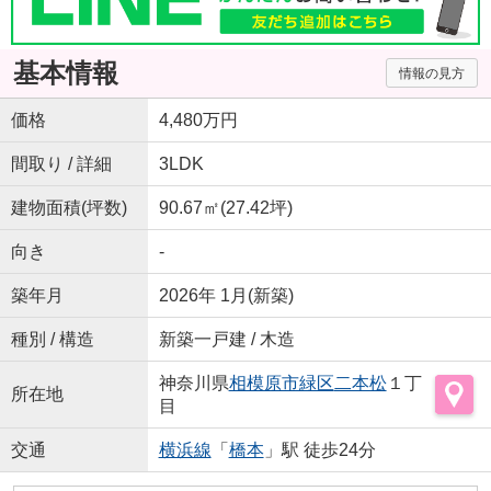
基本情報
情報の見方
価格
4,480万円
間取り / 詳細
3LDK
建物面積(坪数)
90.67㎡(27.42坪)
向き
-
築年月
2026年 1月(新築)
種別 / 構造
新築一戸建 / 木造
神奈川県
相模原市緑区
二本松
１丁
所在地
目
交通
横浜線
「
橋本
」駅 徒歩24分