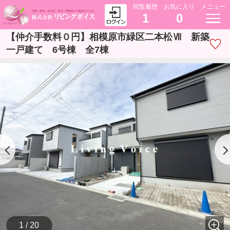
閲覧履歴
お気に入り
メニュー
1
0
【仲介手数料０円】相模原市緑区二本松Ⅶ 新築
一戸建て 6号棟 全7棟
1 / 20