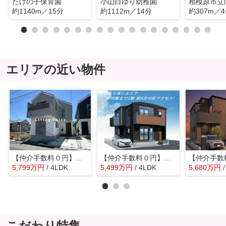
たけの子保育園
小山白ゆり幼稚園
相模原市立
約1140m／15分
約1112m／14分
約307m／
エリアの近い物件
【仲介手数料０円】相模原市中央区共和5期 新築一戸建て
【仲介手数料０円】相模原市中央区高根2期 新築一戸建て
5,799
万
円
/ 4LDK
5,499
万
円
/ 4LDK
5,680
万
円
こだわり特集