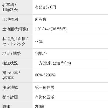
駐車場 /
有(2台) / 0円
月額料金
土地権利
所有権
土地面積(坪数)
120.84㎡(36.55坪)
私道負担面積 /
- / 無
セットバック
地目 / 地勢
宅地 / -
接道状況
一方(北東 公道 5.0m)
建ぺい率 /
60% / 200%
容積率
用途地域
第一種住居
都市計画
市街化区域
階建
2階建