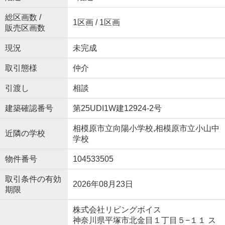
総区画数 /
1区画 / 1区画
販売区画数
現況
未完成
取引態様
仲介
引渡し
相談
建築確認番号
第25UDI1W建12924-2号
相模原市立向陽小学校,相模原市立小山中
近隣の学校
学校
物件番号
104533505
取引条件の有効
2026年08月23日
期限
株式会社リビングボイス
神奈川県平塚市北金目１丁目５−１１ ス