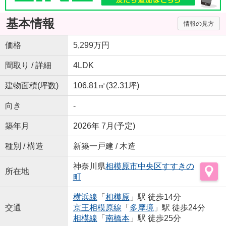
基本情報
情報の見方
価格
5,299万円
間取り / 詳細
4LDK
建物面積(坪数)
106.81㎡(32.31坪)
向き
-
築年月
2026年 7月(予定)
種別 / 構造
新築一戸建 / 木造
神奈川県
相模原市中央区
すすきの
所在地
町
横浜線
「
相模原
」駅 徒歩14分
交通
京王相模原線
「
多摩境
」駅 徒歩24分
相模線
「
南橋本
」駅 徒歩25分