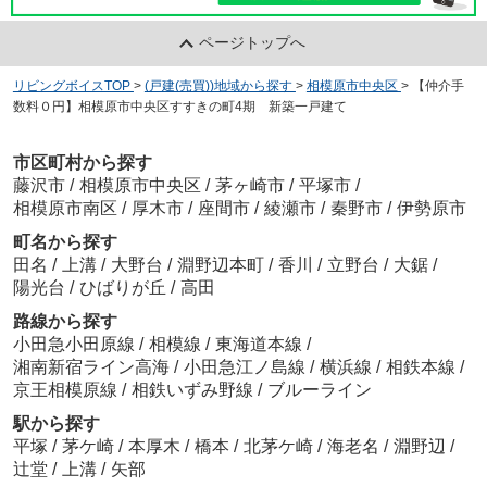
ページトップへ
リビングボイスTOP
>
(戸建(売買))地域から探す
>
相模原市中央区
>
【仲介手
数料０円】相模原市中央区すすきの町4期 新築一戸建て
市区町村から探す
藤沢市
/
相模原市中央区
/
茅ヶ崎市
/
平塚市
/
相模原市南区
/
厚木市
/
座間市
/
綾瀬市
/
秦野市
/
伊勢原市
町名から探す
田名
/
上溝
/
大野台
/
淵野辺本町
/
香川
/
立野台
/
大鋸
/
陽光台
/
ひばりが丘
/
高田
路線から探す
小田急小田原線
/
相模線
/
東海道本線
/
湘南新宿ライン高海
/
小田急江ノ島線
/
横浜線
/
相鉄本線
/
京王相模原線
/
相鉄いずみ野線
/
ブルーライン
駅から探す
平塚
/
茅ケ崎
/
本厚木
/
橋本
/
北茅ケ崎
/
海老名
/
淵野辺
/
辻堂
/
上溝
/
矢部