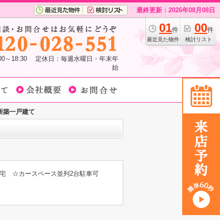
最終更新：2026年08月08日
01
00
件
件
最近見た物件
検討リスト
:00～18:30 定休日：毎週水曜日・年末年
始
新築一戸建て
宅 ☆カースペース並列2台駐車可