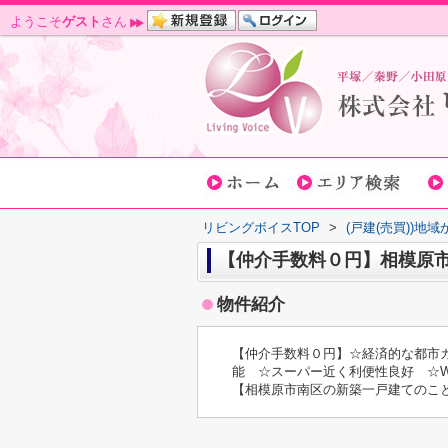
ようこそ
ゲスト
さん
リビングボイスTOP
>
(戸建(売買))地
【仲介手数料０円】相模原
物件紹介
【仲介手数料０円】☆経済的な都市
能 ☆スーパー近く利便性良好 ☆W
【相模原市南区の新築一戸建てのこ