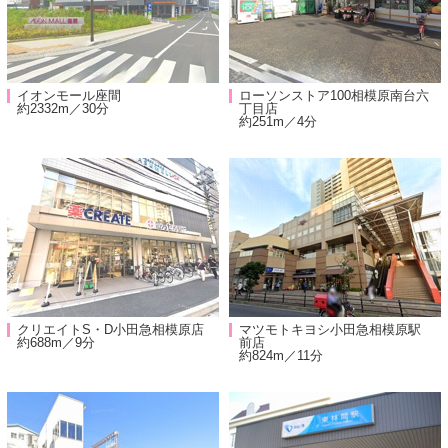
イオンモール座間
ローソンストア100相模原南台六
約2332m／30分
丁目店
約251m／4分
クリエイトS・D小田急相模原店
マツモトキヨシ小田急相模原駅
約688m／9分
前店
約824m／11分