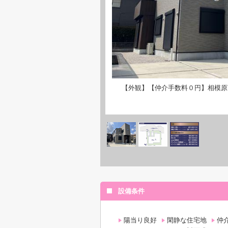
【外観】【仲介手数料０円】相模原
設備条件
陽当り良好
閑静な住宅地
仲