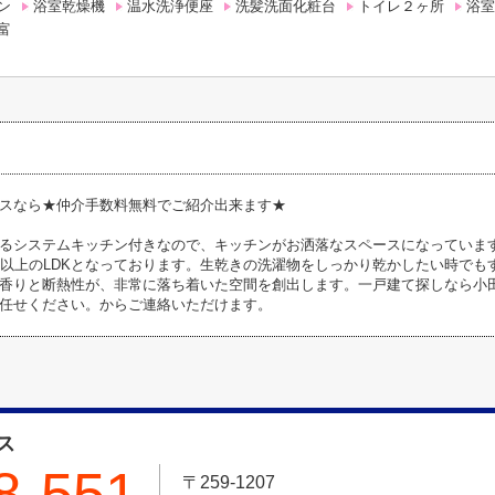
ン
浴室乾燥機
温水洗浄便座
洗髪洗面化粧台
トイレ２ヶ所
浴室
富
スなら★仲介手数料無料でご紹介出来ます★
るシステムキッチン付きなので、キッチンがお洒落なスペースになっていま
帖以上のLDKとなっております。生乾きの洗濯物をしっかり乾かしたい時で
香りと断熱性が、非常に落ち着いた空間を創出します。一戸建て探しなら小
任せください。
からご連絡いただけます。
ス
8-551
〒259-1207