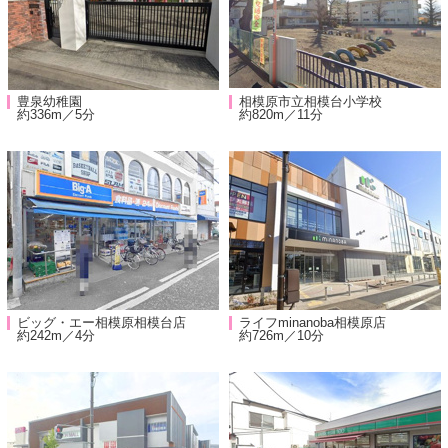
豊泉幼稚園
相模原市立相模台小学校
約336m／5分
約820m／11分
ビッグ・エー相模原相模台店
ライフminanoba相模原店
約242m／4分
約726m／10分