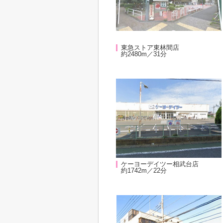
東急ストア東林間店
約2480m／31分
ケーヨーデイツー相武台店
約1742m／22分