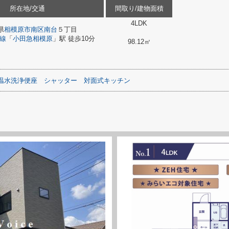
所在地/交通
間取り/建物面積
4LDK
県
相模原市南区
南台
５丁目
線
「
小田急相模原
」駅 徒歩10分
98.12㎡
温水洗浄便座
シャッター
対面式キッチン