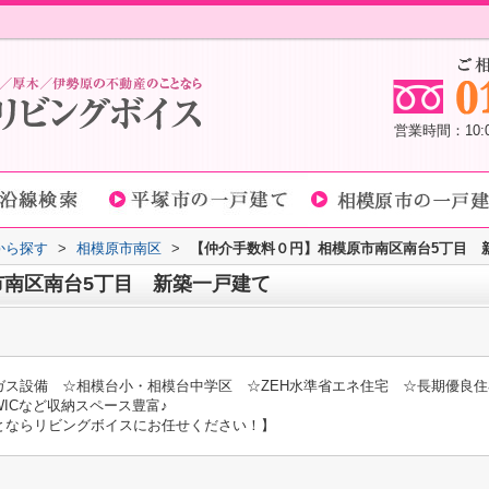
営業時間：10
域から探す
>
相模原市南区
>
【仲介手数料０円】相模原市南区南台5丁目 
市南区南台5丁目 新築一戸建て
ガス設備 ☆相模台小・相模台中学区 ☆ZEH水準省エネ住宅 ☆長期優良住
ICなど収納スペース豊富♪
とならリビングボイスにお任せください！】