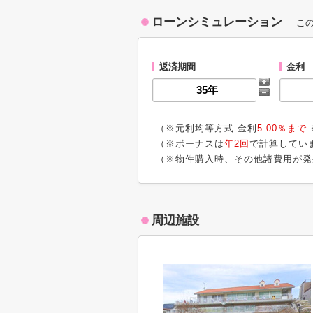
ローンシミュレーション
こ
返済期間
金利
（※元利均等方式 金利
5.00％まで
（※ボーナスは
年2回
で計算してい
（※物件購入時、その他諸費用が発
周辺施設