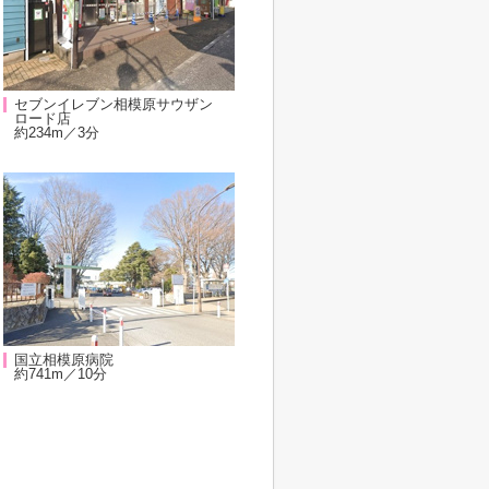
セブンイレブン相模原サウザン
ロード店
約234m／3分
国立相模原病院
約741m／10分