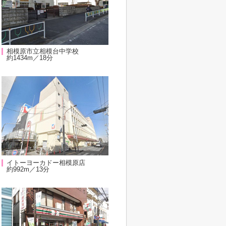
相模原市立相模台中学校
約1434m／18分
イトーヨーカドー相模原店
約992m／13分