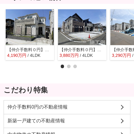
【仲介手数料０円】相模原市南区大野台3丁目 新築一戸建て
【仲介手数料０円】相模原市南区新戸 新築一戸建て 全3棟
4,190
万
円
/ 4LDK
3,880
万
円
/ 4LDK
3,290
万
円
こだわり特集
仲介手数料0円の不動産情報
新築一戸建ての不動産情報