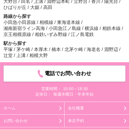
大野台
/
田名
/
上溝
/
淵野辺本町
/
立野台
/
香川
/
陽光台
/
ひばりが丘
/
大鋸
/
高田
路線から探す
小田急小田原線
/
相模線
/
東海道本線
/
湘南新宿ライン高海
/
小田急江ノ島線
/
横浜線
/
相鉄本線
/
京王相模原線
/
相鉄いずみ野線
/
江ノ島電鉄
駅から探す
平塚
/
茅ケ崎
/
本厚木
/
橋本
/
北茅ケ崎
/
海老名
/
淵野辺
/
辻堂
/
上溝
/
相模大野
電話でお問い合わせ
営業時間：
10:00～18:30
定休日：
毎週水曜日・年末年始
ホーム
会社概要
お問い合わせ
来店予約