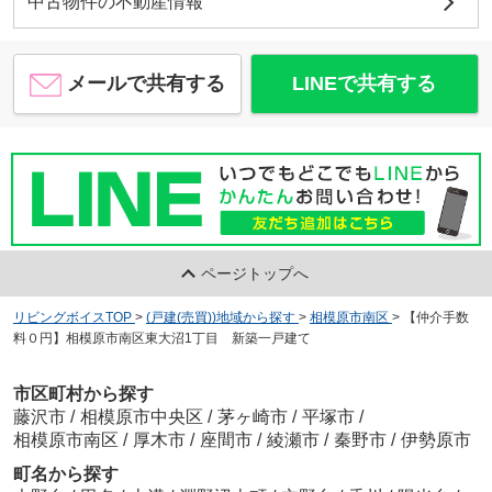
中古物件の不動産情報
メールで共有する
LINEで共有する
ページトップへ
リビングボイスTOP
>
(戸建(売買))地域から探す
>
相模原市南区
>
【仲介手数
料０円】相模原市南区東大沼1丁目 新築一戸建て
市区町村から探す
藤沢市
/
相模原市中央区
/
茅ヶ崎市
/
平塚市
/
相模原市南区
/
厚木市
/
座間市
/
綾瀬市
/
秦野市
/
伊勢原市
町名から探す