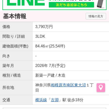
基本情報
情報の見方
価格
3,790万円
間取り / 詳細
3LDK
建物面積(坪数)
84.46㎡(25.54坪)
向き
-
築年月
2026年 7月(予定)
種別 / 構造
新築一戸建 / 木造
神奈川県
相模原市南区
東大沼
１丁
所在地
目
交通
横浜線
「
古淵
」駅 徒歩18分