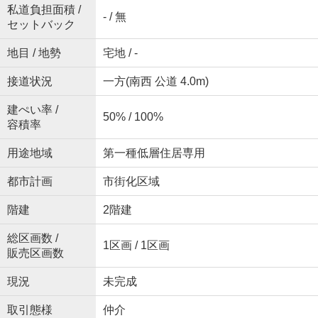
私道負担面積 /
- / 無
セットバック
地目 / 地勢
宅地 / -
接道状況
一方(南西 公道 4.0m)
建ぺい率 /
50% / 100%
容積率
用途地域
第一種低層住居専用
都市計画
市街化区域
階建
2階建
総区画数 /
1区画 / 1区画
販売区画数
現況
未完成
取引態様
仲介