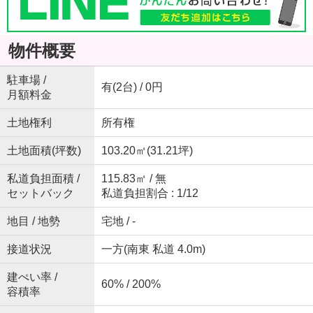
物件概要
駐車場 /
有(2台) / 0円
月額料金
土地権利
所有権
土地面積(坪数)
103.20㎡(31.21坪)
私道負担面積 /
115.83㎡ / 無
セットバック
私道負担割合 : 1/12
地目 / 地勢
宅地 / -
接道状況
一方(南東 私道 4.0m)
建ぺい率 /
60% / 200%
容積率