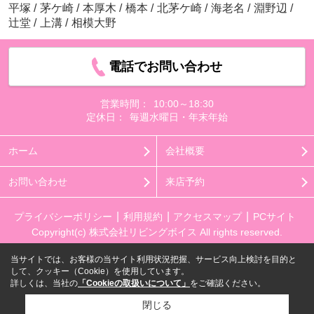
平塚
/
茅ケ崎
/
本厚木
/
橋本
/
北茅ケ崎
/
海老名
/
淵野辺
/
辻堂
/
上溝
/
相模大野
電話でお問い合わせ
営業時間：
10:00～18:30
定休日：
毎週水曜日・年末年始
ホーム
会社概要
お問い合わせ
来店予約
プライバシーポリシー
利用規約
アクセスマップ
PCサイト
Copyright(c) 株式会社リビングボイス All rights reserved.
当サイトでは、お客様の当サイト利用状況把握、サービス向上検討を目的と
して、クッキー（Cookie）を使用しています。
詳しくは、当社の
「Cookieの取扱いについて」
をご確認ください。
閉じる