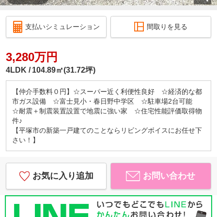
支払いシミュレーション
間取りを見る
3,280万円
4LDK
104.89㎡(31.72坪)
【仲介手数料０円】☆スーパー近く利便性良好 ☆経済的な都
市ガス設備 ☆富士見小・春日野中学区 ☆駐車場2台可能
☆耐震＋制震装置設置で地震に強い家 ☆住宅性能評価取得物
件♪
【平塚市の新築一戸建てのことならリビングボイスにお任せ下
さい！】
お気に入り追加
お問い合わせ