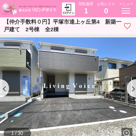
閲覧履歴
お気に入り
メニュー
1
0
【仲介手数料０円】平塚市達上ヶ丘第4 新築一
戸建て 2号棟 全2棟
1 / 30