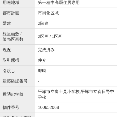
用途地域
第一種中高層住居専用
都市計画
市街化区域
階建
2階建
総区画数 /
2区画 / 1区画
販売区画数
現況
完成済み
取引態様
仲介
引渡し
即時
建築確認番号
-
平塚市立富士見小学校,平塚市立春日野中
近隣の学校
学校
物件番号
100652068