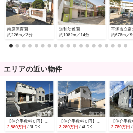
南原保育園
道和幼稚園
平塚市立富
約226m／3分
約1082m／14分
約678m／
エリアの近い物件
【仲介手数料０円】平塚市南金目第20 新築一戸建て 全２棟
【仲介手数料０円】平塚市豊田宮下第1 新築一戸建て
2,880
万
円
/ 3LDK
3,280
万
円
/ 4LDK
2,780
万
円