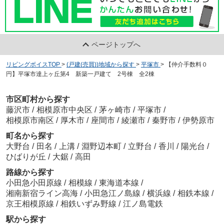
ページトップへ
リビングボイスTOP
>
(戸建(売買))地域から探す
>
平塚市
>
【仲介手数料０
円】平塚市達上ヶ丘第4 新築一戸建て 2号棟 全2棟
市区町村から探す
藤沢市
/
相模原市中央区
/
茅ヶ崎市
/
平塚市
/
相模原市南区
/
厚木市
/
座間市
/
綾瀬市
/
秦野市
/
伊勢原市
町名から探す
大野台
/
田名
/
上溝
/
淵野辺本町
/
立野台
/
香川
/
陽光台
/
ひばりが丘
/
大鋸
/
高田
路線から探す
小田急小田原線
/
相模線
/
東海道本線
/
湘南新宿ライン高海
/
小田急江ノ島線
/
横浜線
/
相鉄本線
/
京王相模原線
/
相鉄いずみ野線
/
江ノ島電鉄
駅から探す