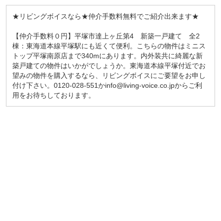
★リビングボイスなら★仲介手数料無料でご紹介出来ます★
【仲介手数料０円】平塚市達上ヶ丘第4 新築一戸建て 全2
棟：東海道本線平塚駅にも近くて便利。こちらの物件はミニス
トップ平塚南原店まで340mにあります。内外装共に綺麗な新
築戸建ての物件はいかがでしょうか。東海道本線平塚付近でお
望みの物件を購入するなら、リビングボイスにご要望をお申し
付け下さい。0120-028-551かinfo@living-voice.co.jpからご利
用をお待ちしております。