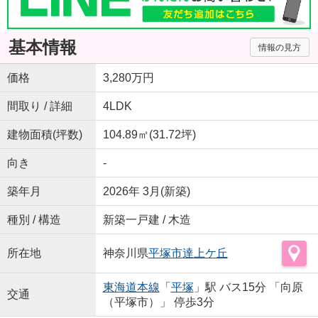
基本情報
情報の見方
価格
3,280万円
間取り / 詳細
4LDK
建物面積(坪数)
104.89㎡(31.72坪)
向き
-
築年月
2026年 3月(新築)
種別 / 構造
新築一戸建 / 木造
所在地
神奈川県
平塚市
達上ケ丘
東海道本線
「
平塚
」駅 バス15分 「向原
交通
（平塚市）」 停歩3分