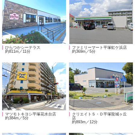
ひらつかシーテラス
ファミリーマート平塚虹ケ浜店
約811m／11分
約369m／5分
マツモトキヨシ平塚花水台店
クリエイトＳ・Ｄ平塚龍城ヶ丘
約384m／5分
店
約893m／12分