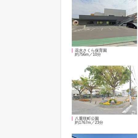
花水さくら保育園
約756m／10分
八重咲町公園
約1767m／23分