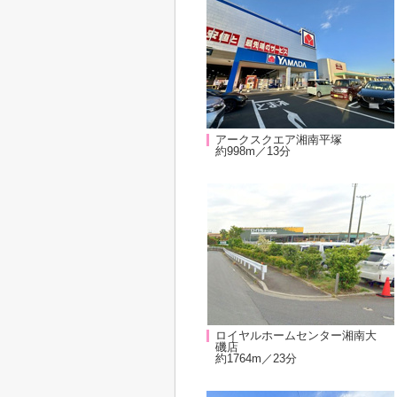
アークスクエア湘南平塚
約998m／13分
ロイヤルホームセンター湘南大
磯店
約1764m／23分