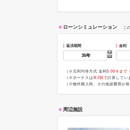
ローンシミュレーション
こ
返済期間
金利
（※元利均等方式 金利
5.00％まで
（※ボーナスは
年2回
で計算してい
（※物件購入時、その他諸費用が発
周辺施設