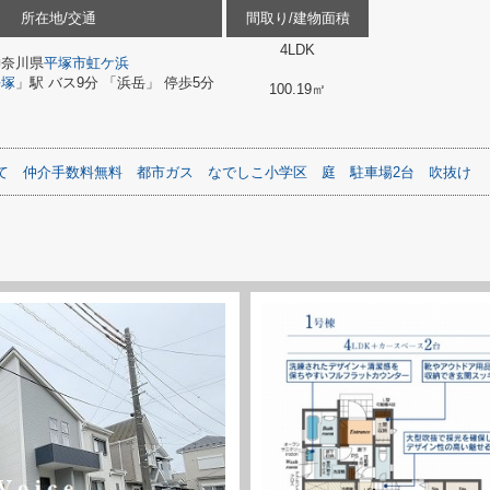
所在地/交通
間取り/建物面積
4LDK
神奈川県
平塚市
虹ケ浜
平塚
」駅 バス9分 「浜岳」 停歩5分
100.19㎡
て
仲介手数料無料
都市ガス
なでしこ小学区
庭
駐車場2台
吹抜け