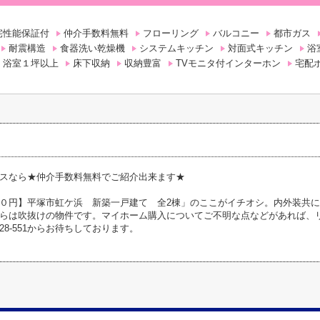
宅性能保証付
仲介手数料無料
フローリング
バルコニー
都市ガス
耐震構造
食器洗い乾燥機
システムキッチン
対面式キッチン
浴
浴室１坪以上
床下収納
収納豊富
TVモニタ付インターホン
宅配
スなら★仲介手数料無料でご紹介出来ます★
０円】平塚市虹ケ浜 新築一戸建て 全2棟」のここがイチオシ。内外装共
らは吹抜けの物件です。マイホーム購入についてご不明な点などがあれば、
028-551からお待ちしております。