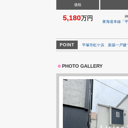
価格
5,180
万円
東海道本線
「
POINT
平塚市虹ケ浜
新築一戸建
PHOTO GALLERY