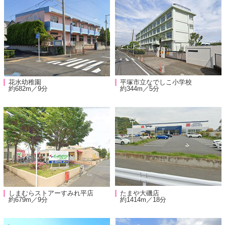
花水幼稚園
平塚市立なでしこ小学校
約682m／9分
約344m／5分
しまむらストアーすみれ平店
たまや大磯店
約679m／9分
約1414m／18分