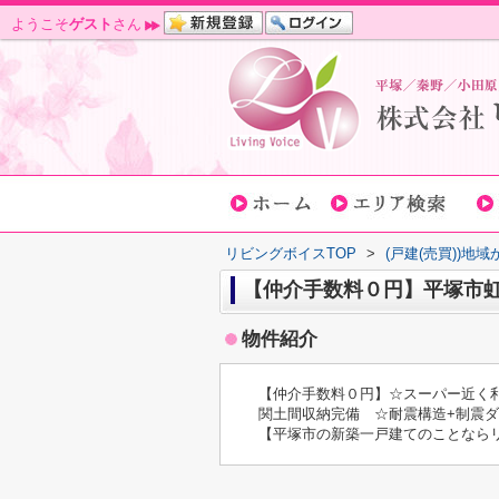
ようこそ
ゲスト
さん
リビングボイスTOP
>
(戸建(売買))地
【仲介手数料０円】平塚市虹
物件紹介
【仲介手数料０円】☆スーパー近く
関土間収納完備 ☆耐震構造+制震ダ
【平塚市の新築一戸建てのことなら