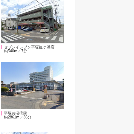
セブンイレブン平塚虹ケ浜店
約540m／7分
平塚共済病院
約2861m／36分