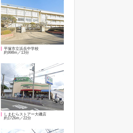
平塚市立浜岳中学校
約998m／13分
しまむらストアー大磯店
約1726m／22分