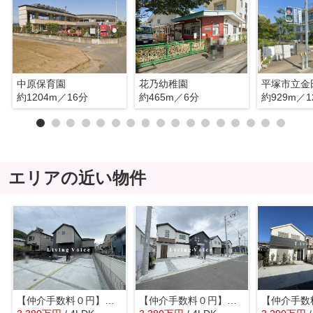
中原保育園
花乃幼稚園
平塚市立金
約1204m／16分
約465m／6分
約929m／1
エリアの近い物件
【仲介手数料０円】平塚市山下1丁目第1期 新築一戸建て 全2棟
【仲介手数料０円】平塚市御殿15期 新築一戸建て 全5棟