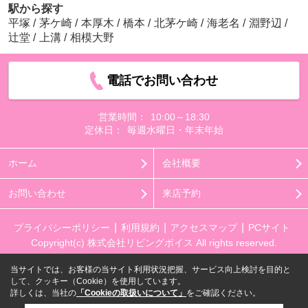
駅から探す
平塚
/
茅ケ崎
/
本厚木
/
橋本
/
北茅ケ崎
/
海老名
/
淵野辺
/
辻堂
/
上溝
/
相模大野
電話でお問い合わせ
営業時間：
10:00～18:30
定休日：
毎週水曜日・年末年始
ホーム
会社概要
お問い合わせ
来店予約
プライバシーポリシー
利用規約
アクセスマップ
PCサイト
Copyright(c) 株式会社リビングボイス All rights reserved.
当サイトでは、お客様の当サイト利用状況把握、サービス向上検討を目的と
して、クッキー（Cookie）を使用しています。
詳しくは、当社の
「Cookieの取扱いについて」
をご確認ください。