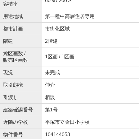
60% / 200%
容積率
用途地域
第一種中高層住居専用
都市計画
市街化区域
階建
2階建
総区画数 /
1区画 / 1区画
販売区画数
現況
未完成
取引態様
仲介
引渡し
相談
建築確認番号
第1号
近隣の学校
平塚市立金田小学校
物件番号
104144053