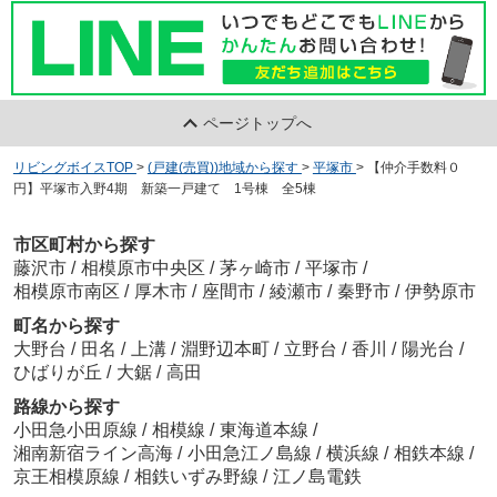
ページトップへ
リビングボイスTOP
>
(戸建(売買))地域から探す
>
平塚市
>
【仲介手数料０
円】平塚市入野4期 新築一戸建て 1号棟 全5棟
市区町村から探す
藤沢市
/
相模原市中央区
/
茅ヶ崎市
/
平塚市
/
相模原市南区
/
厚木市
/
座間市
/
綾瀬市
/
秦野市
/
伊勢原市
町名から探す
大野台
/
田名
/
上溝
/
淵野辺本町
/
立野台
/
香川
/
陽光台
/
ひばりが丘
/
大鋸
/
高田
路線から探す
小田急小田原線
/
相模線
/
東海道本線
/
湘南新宿ライン高海
/
小田急江ノ島線
/
横浜線
/
相鉄本線
/
京王相模原線
/
相鉄いずみ野線
/
江ノ島電鉄