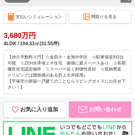
支払いシミュレーション
間取りを見る
3,680万円
4LDK
104.33㎡(31.55坪)
【仲介手数料０円】☆金田小・金旭中学区 ☆駐車場並列2台
可能 ☆ZEH水準省エネ住宅 南側に庭スペースあり ☆長期
優良住宅認定物件 ☆スーパー近く利便性良好 ☆収納豊富
☆リビングは開放感のある折上天井採用♪
【平塚市の新築一戸建てのことならリビングボイスにお任せ下
さい！】
お気に入り追加
お問い合わせ