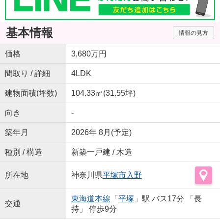
基本情報
情報の見方
価格
3,680万円
間取り / 詳細
4LDK
建物面積(坪数)
104.33㎡(31.55坪)
向き
-
築年月
2026年 8月(予定)
種別 / 構造
新築一戸建 / 木造
所在地
神奈川県
平塚市
入野
東海道本線
「
平塚
」駅 バス17分 「長
交通
持」 停歩9分