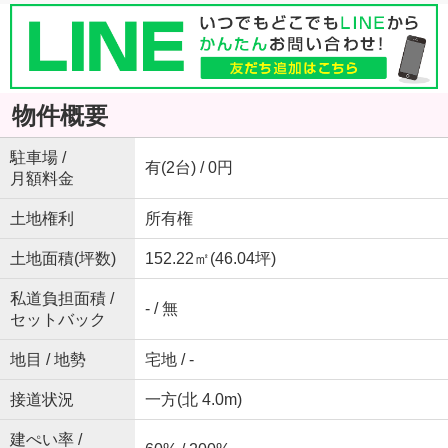
物件概要
駐車場 /
有(2台) / 0円
月額料金
土地権利
所有権
土地面積(坪数)
152.22㎡(46.04坪)
私道負担面積 /
- / 無
セットバック
地目 / 地勢
宅地 / -
接道状況
一方(北 4.0m)
建ぺい率 /