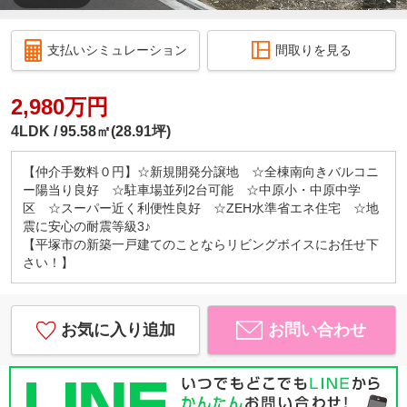
支払いシミュレーション
間取りを見る
2,980万円
4LDK
95.58㎡(28.91坪)
【仲介手数料０円】☆新規開発分譲地 ☆全棟南向きバルコニ
ー陽当り良好 ☆駐車場並列2台可能 ☆中原小・中原中学
区 ☆スーパー近く利便性良好 ☆ZEH水準省エネ住宅 ☆地
震に安心の耐震等級3♪
【平塚市の新築一戸建てのことならリビングボイスにお任せ下
さい！】
お気に入り追加
お問い合わせ