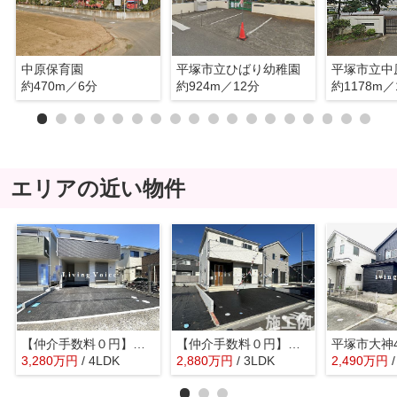
中原保育園
平塚市立ひばり幼稚園
平塚市立中
約470m／6分
約924m／12分
約1178m／
エリアの近い物件
【仲介手数料０円】平塚市達上ヶ丘第4 新築一戸建て 2号棟 全2棟
【仲介手数料０円】平塚市南金目第20 新築一戸建て 全２棟
3,280
万
円
/ 4LDK
2,880
万
円
/ 3LDK
2,490
万
円