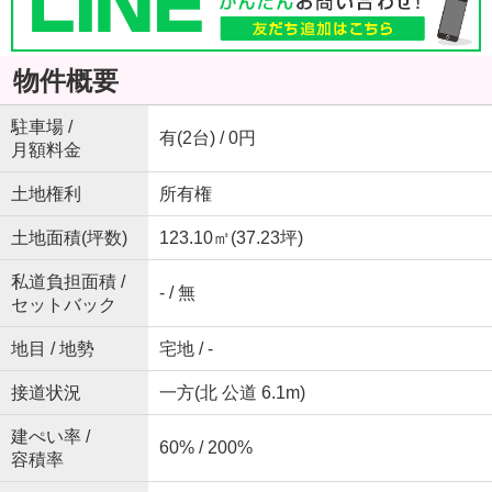
物件概要
駐車場 /
有(2台) / 0円
月額料金
土地権利
所有権
土地面積(坪数)
123.10㎡(37.23坪)
私道負担面積 /
- / 無
セットバック
地目 / 地勢
宅地 / -
接道状況
一方(北 公道 6.1m)
建ぺい率 /
60% / 200%
容積率