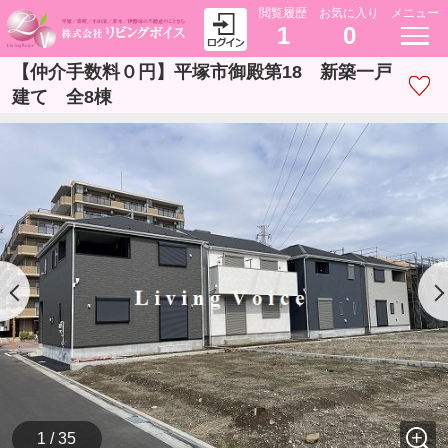
閲覧履歴
お気に入り
メニュー
1
0
【仲介手数料０円】平塚市御殿第18 新築一戸
建て 全8棟
1 / 35