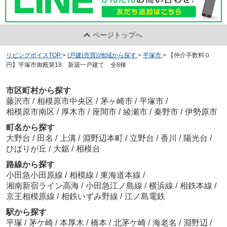
ページトップへ
リビングボイスTOP
>
(戸建(売買))地域から探す
>
平塚市
>
【仲介手数料０
円】平塚市御殿第18 新築一戸建て 全8棟
市区町村から探す
藤沢市
/
相模原市中央区
/
茅ヶ崎市
/
平塚市
/
相模原市南区
/
厚木市
/
座間市
/
綾瀬市
/
秦野市
/
伊勢原市
町名から探す
大野台
/
田名
/
上溝
/
淵野辺本町
/
立野台
/
香川
/
陽光台
/
ひばりが丘
/
大鋸
/
相模台
路線から探す
小田急小田原線
/
相模線
/
東海道本線
/
湘南新宿ライン高海
/
小田急江ノ島線
/
横浜線
/
相鉄本線
/
京王相模原線
/
相鉄いずみ野線
/
江ノ島電鉄
駅から探す
平塚
/
茅ケ崎
/
本厚木
/
橋本
/
北茅ケ崎
/
海老名
/
淵野辺
/