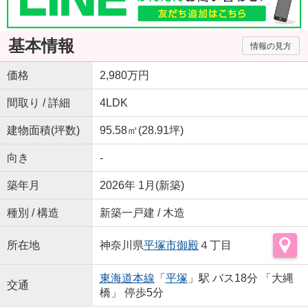
基本情報
情報の見方
価格
2,980万円
間取り / 詳細
4LDK
建物面積(坪数)
95.58㎡(28.91坪)
向き
-
築年月
2026年 1月(新築)
種別 / 構造
新築一戸建 / 木造
所在地
神奈川県
平塚市
御殿
４丁目
東海道本線
「
平塚
」駅 バス18分 「大縄
交通
橋」 停歩5分