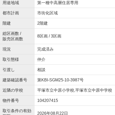
用途地域
第一種中高層住居専用
都市計画
市街化区域
階建
2階建
総区画数 /
8区画 / 3区画
販売区画数
現況
完成済み
取引態様
仲介
引渡し
相談
建築確認番号
第KBI-SGM25-10-3987号
近隣の学校
平塚市立中原小学校,平塚市立中原中学校
物件番号
104207415
取引条件の有効
2026年08月22日