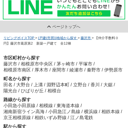
ページトップへ
リビングボイスTOP
>
(戸建(売買))地域から探す
>
藤沢市
>
【仲介手数料０
円】藤沢市葛原第2 新築一戸建て 全12棟
市区町村から探す
藤沢市
/
相模原市中央区
/
茅ヶ崎市
/
平塚市
/
相模原市南区
/
厚木市
/
座間市
/
綾瀬市
/
秦野市
/
伊勢原市
町名から探す
田名
/
大野台
/
上溝
/
淵野辺本町
/
立野台
/
香川
/
大鋸
/
陽光台
/
ひばりが丘
/
相模台
路線から探す
小田急小田原線
/
相模線
/
東海道本線
/
湘南新宿ライン高海
/
小田急江ノ島線
/
横浜線
/
相鉄本線
/
京王相模原線
/
相鉄いずみ野線
/
江ノ島電鉄
駅から探す