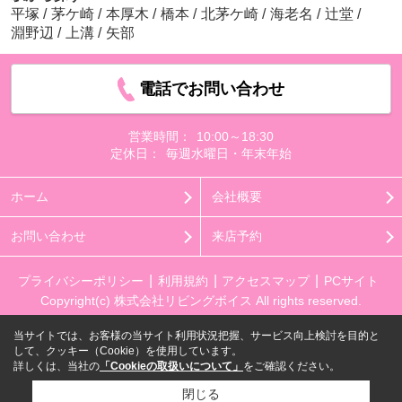
平塚
/
茅ケ崎
/
本厚木
/
橋本
/
北茅ケ崎
/
海老名
/
辻堂
/
淵野辺
/
上溝
/
矢部
電話でお問い合わせ
営業時間：
10:00～18:30
定休日：
毎週水曜日・年末年始
ホーム
会社概要
お問い合わせ
来店予約
プライバシーポリシー
利用規約
アクセスマップ
PCサイト
Copyright(c) 株式会社リビングボイス All rights reserved.
当サイトでは、お客様の当サイト利用状況把握、サービス向上検討を目的と
して、クッキー（Cookie）を使用しています。
詳しくは、当社の
「Cookieの取扱いについて」
をご確認ください。
閉じる