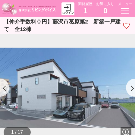
閲覧履歴
お気に入り
メニュー
1
0
【仲介手数料０円】藤沢市葛原第2 新築一戸建
て 全12棟
1 / 17