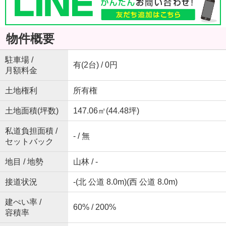
物件概要
駐車場 /
有(2台) / 0円
月額料金
土地権利
所有権
土地面積(坪数)
147.06㎡(44.48坪)
私道負担面積 /
- / 無
セットバック
地目 / 地勢
山林 / -
接道状況
-(北 公道 8.0m)(西 公道 8.0m)
建ぺい率 /
60% / 200%
容積率