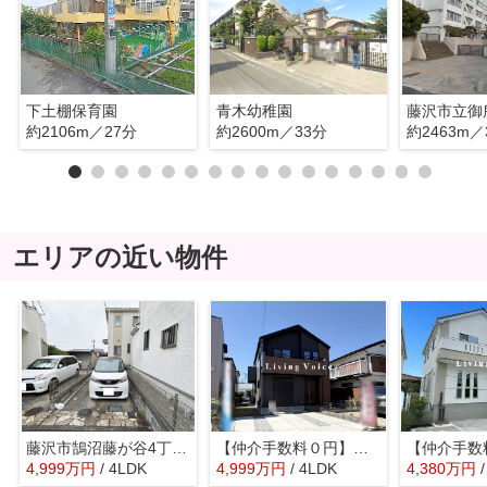
下土棚保育園
青木幼稚園
藤沢市立御
約2106m／27分
約2600m／33分
約2463m／
エリアの近い物件
藤沢市鵠沼藤が谷4丁目 中古戸建
【仲介手数料０円】藤沢市大庭4期 新築一戸建て
4,999
万
円
/ 4LDK
4,999
万
円
/ 4LDK
4,380
万
円