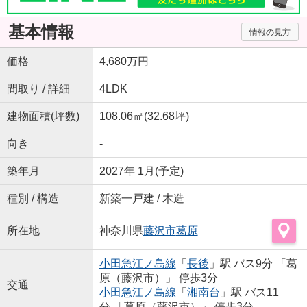
基本情報
情報の見方
価格
4,680万円
間取り / 詳細
4LDK
建物面積(坪数)
108.06㎡(32.68坪)
向き
-
築年月
2027年 1月(予定)
種別 / 構造
新築一戸建 / 木造
所在地
神奈川県
藤沢市
葛原
小田急江ノ島線
「
長後
」駅 バス9分 「葛
原（藤沢市）」 停歩3分
交通
小田急江ノ島線
「
湘南台
」駅 バス11
分 「葛原（藤沢市）」 停歩3分