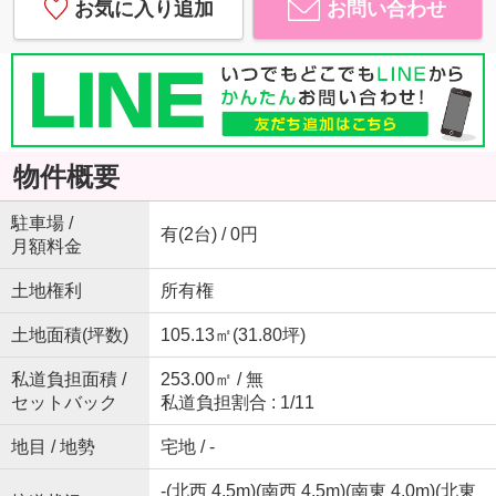
お気に入り追加
お問い合わせ
物件概要
駐車場 /
有(2台) / 0円
月額料金
土地権利
所有権
土地面積(坪数)
105.13㎡(31.80坪)
私道負担面積 /
253.00㎡ / 無
セットバック
私道負担割合 : 1/11
地目 / 地勢
宅地 / -
-(北西 4.5m)(南西 4.5m)(南東 4.0m)(北東