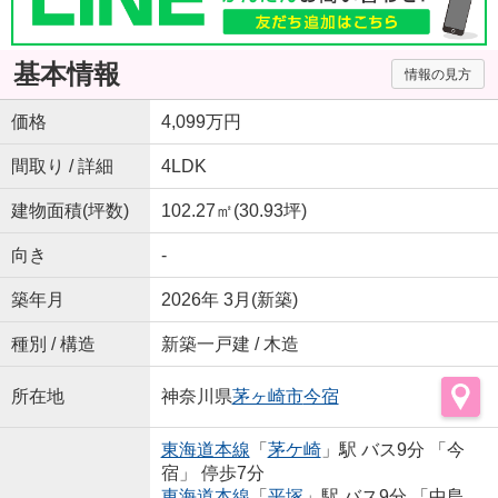
基本情報
情報の見方
価格
4,099万円
間取り / 詳細
4LDK
建物面積(坪数)
102.27㎡(30.93坪)
向き
-
築年月
2026年 3月(新築)
種別 / 構造
新築一戸建 / 木造
所在地
神奈川県
茅ヶ崎市
今宿
東海道本線
「
茅ケ崎
」駅 バス9分 「今
宿」 停歩7分
東海道本線
「
平塚
」駅 バス9分 「中島