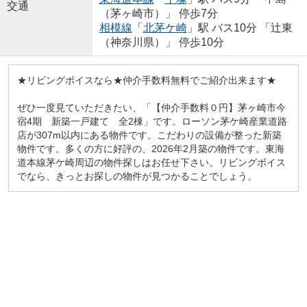
交通
（茅ヶ崎市）」 停歩7分
相模線
「
北茅ケ崎
」駅 バス10分 「辻東
（神奈川県）」 停歩10分
★リビングボイスなら★仲介手数料無料でご紹介出来ます★
ぜひ一度見ていただきたい、「【仲介手数料０円】茅ヶ崎市今
宿4期 新築一戸建て 全2棟」です。ローソン茅ケ崎産業道路
店が307m以内にある物件です。こだわりの設備が整った新築
物件です。多くの方に好評の、2026年2月築の物件です。東海
道本線茅ケ崎周辺の物件探しはお任せ下さい。リビングボイス
でなら、きっとお探しの物件が見つかることでしょう。