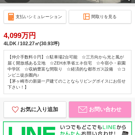
支払いシミュレーション
間取りを見る
4,099万円
4LDK
102.27㎡(30.93坪)
【仲介手数料０円】☆駐車場2台可能 ☆三方向から光と風が
届く開放感ある立地 ☆ZEH水準省エネ住宅 ☆今宿小・萩園
中学区 ☆収納豊富な間取り ☆経済的な都市ガス設備 ☆コ
ンビニ徒歩圏内♪
【茅ヶ崎市の新築一戸建てのことならリビングボイスにお任せ
下さい！】
お気に入り追加
お問い合わせ