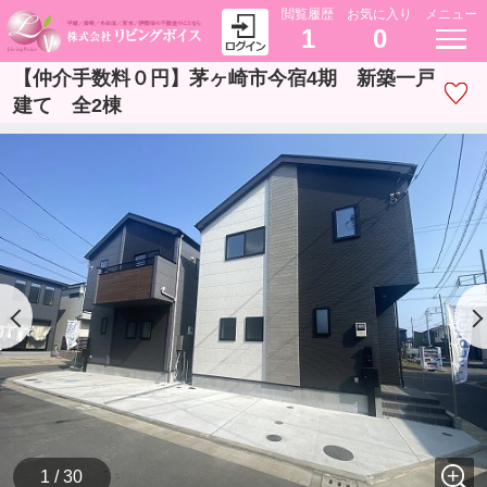
閲覧履歴
お気に入り
メニュー
1
0
【仲介手数料０円】茅ヶ崎市今宿4期 新築一戸
建て 全2棟
1 / 30