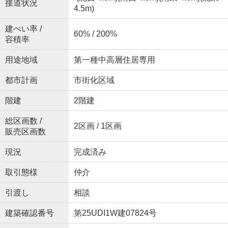
接道状況
4.5m)
建ぺい率 /
60% / 200%
容積率
用途地域
第一種中高層住居専用
都市計画
市街化区域
階建
2階建
総区画数 /
2区画 / 1区画
販売区画数
現況
完成済み
取引態様
仲介
引渡し
相談
建築確認番号
第25UDI1W建07824号