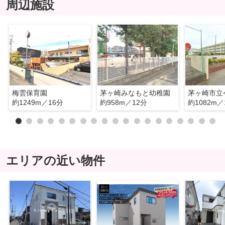
周辺施設
梅雲保育園
茅ヶ崎みなもと幼稚園
茅ヶ崎市立
約1249m／16分
約958m／12分
約1082m／
エリアの近い物件