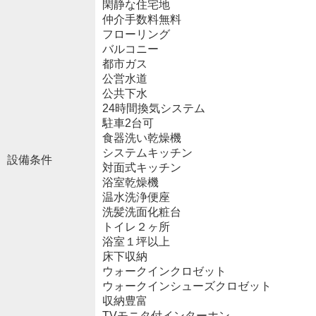
閑静な住宅地
仲介手数料無料
フローリング
バルコニー
都市ガス
公営水道
公共下水
24時間換気システム
駐車2台可
食器洗い乾燥機
システムキッチン
設備条件
対面式キッチン
浴室乾燥機
温水洗浄便座
洗髪洗面化粧台
トイレ２ヶ所
浴室１坪以上
床下収納
ウォークインクロゼット
ウォークインシューズクロゼット
収納豊富
TVモニタ付インターホン