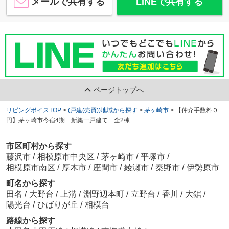
メールで共有する
LINEで共有する
ページトップへ
リビングボイスTOP
>
(戸建(売買))地域から探す
>
茅ヶ崎市
>
【仲介手数料０
円】茅ヶ崎市今宿4期 新築一戸建て 全2棟
市区町村から探す
藤沢市
/
相模原市中央区
/
茅ヶ崎市
/
平塚市
/
相模原市南区
/
厚木市
/
座間市
/
綾瀬市
/
秦野市
/
伊勢原市
町名から探す
田名
/
大野台
/
上溝
/
淵野辺本町
/
立野台
/
香川
/
大鋸
/
陽光台
/
ひばりが丘
/
相模台
路線から探す