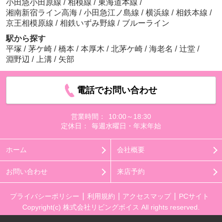
小田急小田原線
/
相模線
/
東海道本線
/
湘南新宿ライン高海
/
小田急江ノ島線
/
横浜線
/
相鉄本線
/
京王相模原線
/
相鉄いずみ野線
/
ブルーライン
駅から探す
平塚
/
茅ケ崎
/
橋本
/
本厚木
/
北茅ケ崎
/
海老名
/
辻堂
/
淵野辺
/
上溝
/
矢部
電話でお問い合わせ
営業時間：
10:00～18:30
定休日：
毎週水曜日・年末年始
ホーム
会社概要
お問い合わせ
来店予約
プライバシーポリシー
利用規約
アクセスマップ
PCサイト
Copyright(c) 株式会社リビングボイス All rights reserved.