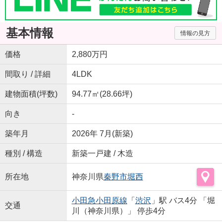
基本情報
情報の見方
価格
2,880万円
間取り / 詳細
4LDK
建物面積(坪数)
94.77㎡(28.66坪)
向き
-
築年月
2026年 7月(新築)
種別 / 構造
新築一戸建 / 木造
所在地
神奈川県
秦野市
堀西
小田急小田原線
「
渋沢
」駅 バス4分 「堀
交通
川（神奈川県）」 停歩4分