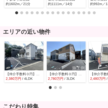
約1602m／21分
約1111m／14分
約992m／1
エリアの近い物件
【仲介手数料０円】秦野市堀西第24 新築一戸建て 全2棟
【仲介手数料０円】秦野市北矢名第15 新築一戸建て 全2棟
2,380
万
円
/ 4LDK
2,780
万
円
/ 3LDK
2,480
万
円
こだわり特集