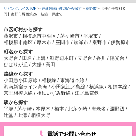
リビングボイスTOP
>
(戸建(売買))地域から探す
>
秦野市
>
【仲介手数料０
円】秦野市堀西第26 新築一戸建て
市区町村から探す
藤沢市
/
相模原市中央区
/
茅ヶ崎市
/
平塚市
/
相模原市南区
/
厚木市
/
座間市
/
綾瀬市
/
秦野市
/
伊勢原市
町名から探す
大野台
/
田名
/
上溝
/
淵野辺本町
/
立野台
/
香川
/
陽光台
/
ひばりが丘
/
大鋸
/
高田
路線から探す
小田急小田原線
/
相模線
/
東海道本線
/
湘南新宿ライン高海
/
小田急江ノ島線
/
横浜線
/
相鉄本線
/
京王相模原線
/
相鉄いずみ野線
/
江ノ島電鉄
駅から探す
平塚
/
茅ケ崎
/
本厚木
/
橋本
/
北茅ケ崎
/
海老名
/
淵野辺
/
辻堂
/
上溝
/
相模大野
電話でお問い合わせ