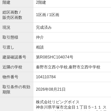
階建
2階建
総区画数 /
1区画 / 1区画
販売区画数
現況
完成済み
取引態様
仲介
引渡し
相談
建築確認番号
第R08SHC104074号
近隣の学校
秦野市立西小学校,秦野市立西中学校
物件番号
104110784
取引条件の有効
2026年08月21日
期限
株式会社リビングボイス
神奈川県平塚市北金目１丁目５−１１ ス