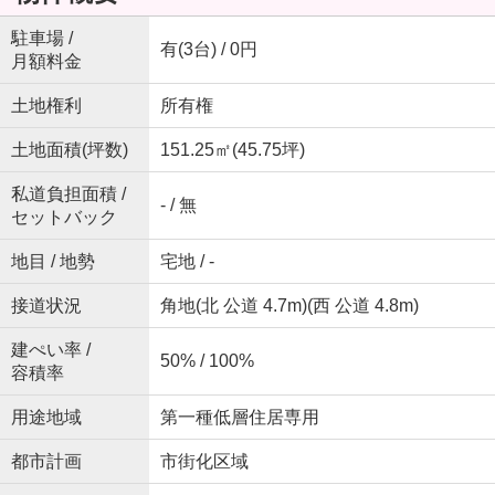
駐車場 /
有(3台) / 0円
月額料金
土地権利
所有権
土地面積(坪数)
151.25㎡(45.75坪)
私道負担面積 /
- / 無
セットバック
地目 / 地勢
宅地 / -
接道状況
角地(北 公道 4.7m)(西 公道 4.8m)
建ぺい率 /
50% / 100%
容積率
用途地域
第一種低層住居専用
都市計画
市街化区域