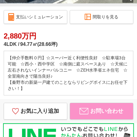
支払いシミュレーション
間取りを見る
2,880万円
4LDK
94.77㎡(28.66坪)
【仲介手数料０円】☆スーパー近く利便性良好 ☆駐車場3台
可能 ☆西小・西中学区 ☆南側に庭スペースあり ☆天候に
左右されないインナーバルコニー ☆ZEH水準省エネ住宅 ☆
全室南向きで陽当良好♪
【秦野市の新築一戸建てのことならリビングボイスにお任せ下
さい！】
お気に入り追加
お問い合わせ