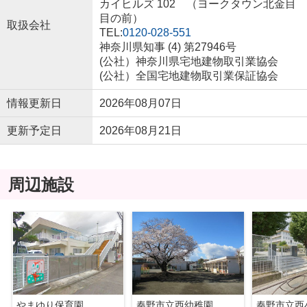
カイヒルズ 102 （ヨークタウン北金目
目の前）
取扱会社
TEL:
0120-028-551
神奈川県知事 (4) 第27946号
(公社）神奈川県宅地建物取引業協会
(公社）全国宅地建物取引業保証協会
情報更新日
2026年08月07日
更新予定日
2026年08月21日
周辺施設
やまゆり保育園
秦野市立西幼稚園
秦野市立西