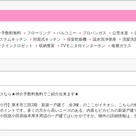
介手数料無料
フローリング
バルコニー
プロパンガス
公営水道
ステムキッチン
対面式キッチン
浴室乾燥機
温水洗浄便座
洗髪洗
ークインクロゼット
収納豊富
TVモニタ付インターホン
複層ガラス
スなら★仲介手数料無料でご紹介出来ます★
０円】厚木市三田2期 新築一戸建て 全3棟」のここがイチオシ。こちらの物
ポイントです。多くの方から高いニーズのある、内装もピカピカの新築戸建
小田急小田原線本厚木周辺の一戸建てはいかがですか。物件の詳細情報は、