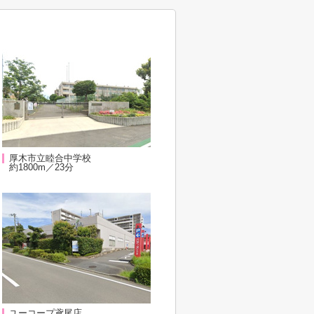
厚木市立睦合中学校
約1800m／23分
ユーコープ鳶尾店