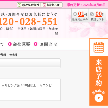
最終更新：2026年08月08日
01
00
件
件
最近見た物件
検討リスト
:00～18:30 定休日：毎週水曜日・年末年
始
号棟 全3棟
 ☆リビング広々20帖以上 ☆コンビ