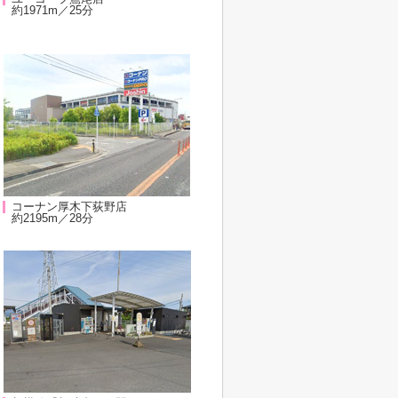
約1971m／25分
コーナン厚木下荻野店
約2195m／28分