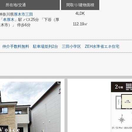
所在地/交通
間取り/建物面積
4LDK
神奈川県
厚木市
三田
「
本厚木
」駅 バス25分 「下谷（厚
112.19㎡
木市）」 停歩6分
仲介手数料無料
駐車場並列2台
三田小学区
ZEH水準省エネ住宅