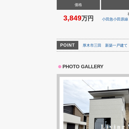
価格
3,849
万円
小田急小田原線
POINT
厚木市三田
新築一戸建て
PHOTO GALLERY