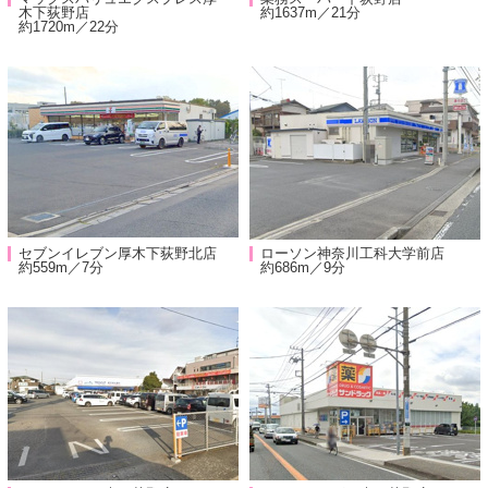
木下荻野店
約1637m／21分
約1720m／22分
セブンイレブン厚木下荻野北店
ローソン神奈川工科大学前店
約559m／7分
約686m／9分