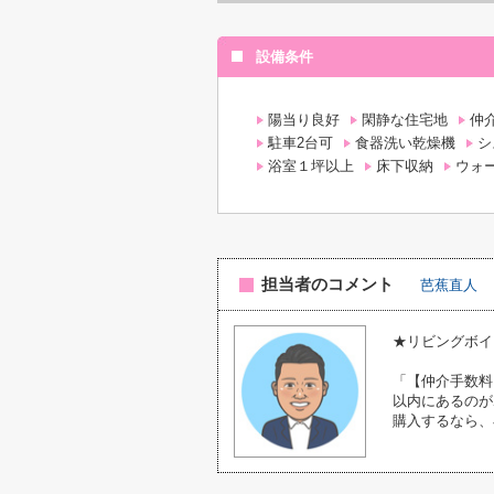
設備条件
陽当り良好
閑静な住宅地
仲
駐車2台可
食器洗い乾燥機
シ
浴室１坪以上
床下収納
ウォ
担当者のコメント
芭蕉直人
★リビングボイ
「【仲介手数料
以内にあるのが
購入するなら、