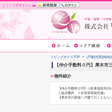
ようこそ
ゲスト
さん
リビングボイスTOP
>
(戸建(売買))地
【仲介手数料０円】厚木市三
物件紹介
【仲介手数料０円】☆駐車場並列2台
ニ徒歩圏内 ☆全居室収納完備♪
【厚木市の新築一戸建てのことなら