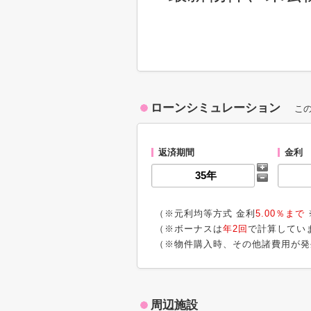
ローンシミュレーション
こ
返済期間
金利
（※元利均等方式 金利
5.00％まで
（※ボーナスは
年2回
で計算してい
（※物件購入時、その他諸費用が発
周辺施設