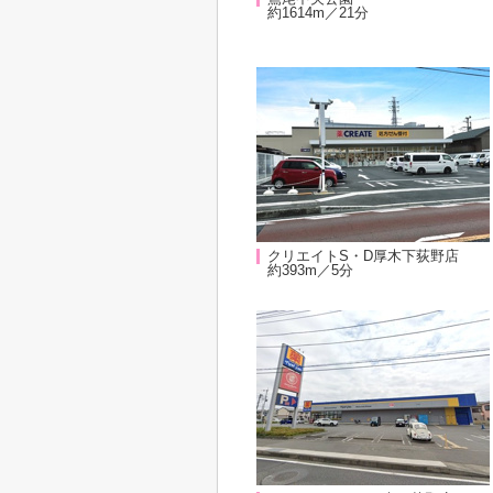
約1614m／21分
クリエイトS・D厚木下荻野店
約393m／5分