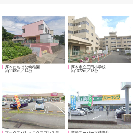
厚木たちばな幼稚園
厚木市立三田小学校
約1109m／14分
約1372m／18分
マックスバリュエクスプレス厚
業務スーパー下荻野店