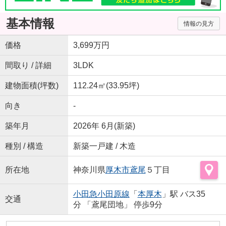
基本情報
情報の見方
価格
3,699万円
間取り / 詳細
3LDK
建物面積(坪数)
112.24㎡(33.95坪)
向き
-
築年月
2026年 6月(新築)
種別 / 構造
新築一戸建 / 木造
所在地
神奈川県
厚木市
鳶尾
５丁目
小田急小田原線
「
本厚木
」駅 バス35
交通
分 「鳶尾団地」 停歩9分