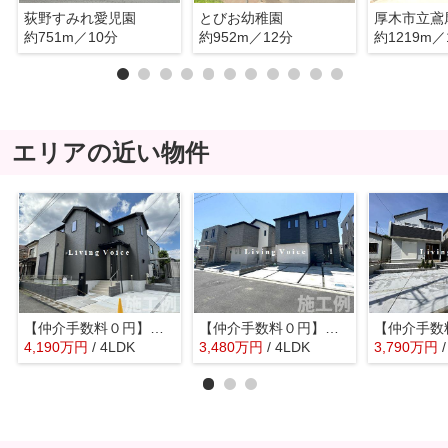
荻野すみれ愛児園
とびお幼稚園
厚木市立鳶
約751m／10分
約952m／12分
約1219m／
エリアの近い物件
【仲介手数料０円】厚木市妻田西1丁目第1期 新築一戸建て 全4区画
【仲介手数料０円】厚木市第2金田 新築一戸建て 全3棟
4,190
万
円
/ 4LDK
3,480
万
円
/ 4LDK
3,790
万
円