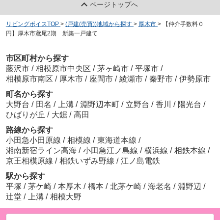
ページトップへ
リビングボイスTOP
>
(戸建(売買))地域から探す
>
厚木市
>
【仲介手数料０
円】厚木市鳶尾2期 新築一戸建て
市区町村から探す
藤沢市
/
相模原市中央区
/
茅ヶ崎市
/
平塚市
/
相模原市南区
/
厚木市
/
座間市
/
綾瀬市
/
秦野市
/
伊勢原市
町名から探す
大野台
/
田名
/
上溝
/
淵野辺本町
/
立野台
/
香川
/
陽光台
/
ひばりが丘
/
大鋸
/
高田
路線から探す
小田急小田原線
/
相模線
/
東海道本線
/
湘南新宿ライン高海
/
小田急江ノ島線
/
横浜線
/
相鉄本線
/
京王相模原線
/
相鉄いずみ野線
/
江ノ島電鉄
駅から探す
平塚
/
茅ケ崎
/
本厚木
/
橋本
/
北茅ケ崎
/
海老名
/
淵野辺
/
辻堂
/
上溝
/
相模大野