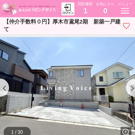
閲覧履歴
お気に入り
メニュー
1
0
【仲介手数料０円】厚木市鳶尾2期 新築一戸建
て
1 / 30