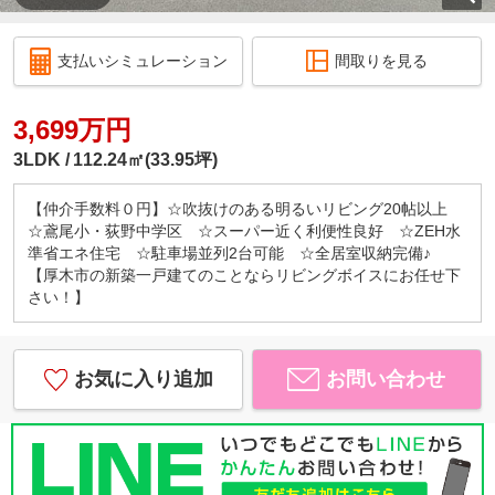
支払いシミュレーション
間取りを見る
3,699万円
3LDK
112.24㎡(33.95坪)
【仲介手数料０円】☆吹抜けのある明るいリビング20帖以上
☆鳶尾小・荻野中学区 ☆スーパー近く利便性良好 ☆ZEH水
準省エネ住宅 ☆駐車場並列2台可能 ☆全居室収納完備♪
【厚木市の新築一戸建てのことならリビングボイスにお任せ下
さい！】
お気に入り追加
お問い合わせ