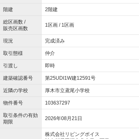
階建
2階建
総区画数 /
1区画 / 1区画
販売区画数
現況
完成済み
取引態様
仲介
引渡し
即時
建築確認番号
第25UDI1W建12591号
近隣の学校
厚木市立鳶尾小学校
物件番号
103637297
取引条件の有効
2026年08月21日
期限
株式会社リビングボイス