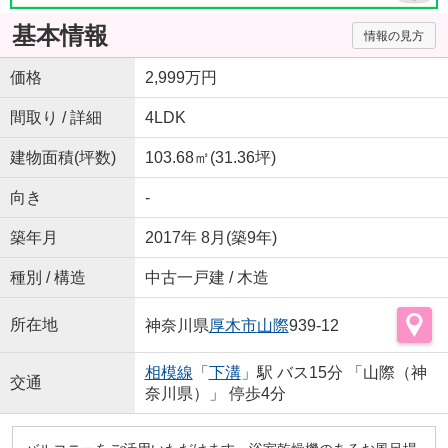
基本情報
情報の見方
価格
2,999万円
間取り / 詳細
4LDK
建物面積(坪数)
103.68㎡(31.36坪)
向き
-
築年月
2017年 8月(築9年)
種別 / 構造
中古一戸建 / 木造
所在地
神奈川県
厚木市
山際
939-12
相模線
「
下溝
」駅 バス15分 「山際（神
交通
奈川県）」 停歩4分