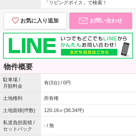
「リビングボイス」で検索！
お気に入り追加
お問い合わせ
物件概要
駐車場 /
有(3台) / 0円
月額料金
土地権利
所有権
土地面積(坪数)
120.16㎡(36.34坪)
私道負担面積 /
- / 無
セットバック