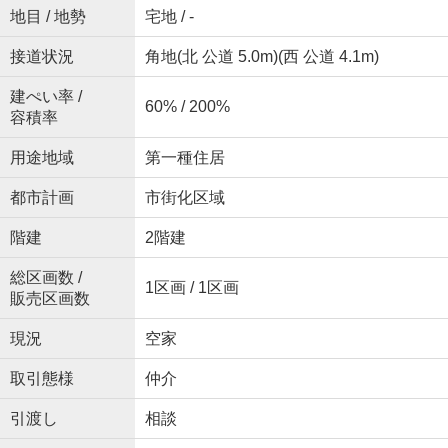
地目 / 地勢
宅地 / -
接道状況
角地(北 公道 5.0m)(西 公道 4.1m)
建ぺい率 /
60% / 200%
容積率
用途地域
第一種住居
都市計画
市街化区域
階建
2階建
総区画数 /
1区画 / 1区画
販売区画数
現況
空家
取引態様
仲介
引渡し
相談