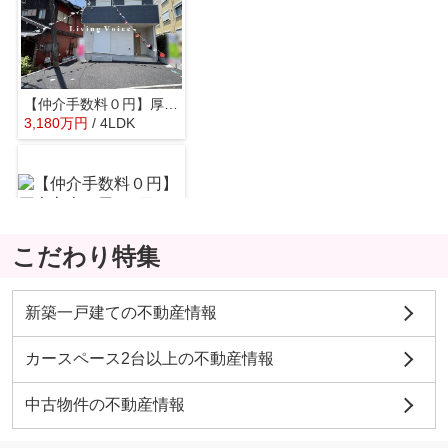
【仲介手数料０円】厚木市長谷第15 新築一戸建て
3,180
万
円
/ 4LDK
厚木市立北小学校
約449m／6分
こだわり特集
【仲介手数料０円】厚木市森の里2丁目 中古一戸建て
2,597
万
円
/ 4LDK
厚木市立藤塚中学校
新築一戸建ての不動産情報
約831m／11分
カースペース2台以上の不動産情報
中古物件の不動産情報