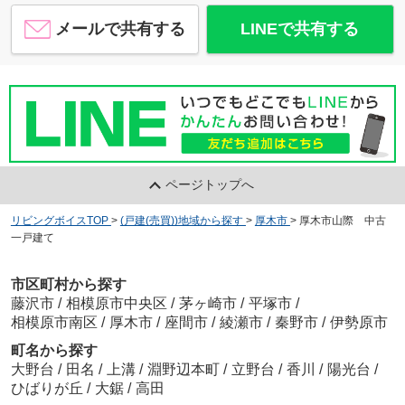
【仲介手数料０円】厚木市関口第18 新築一戸建て 1号棟 全2棟
3,180
万
円
/ 4LDK
メールで共有する
LINEで共有する
エスパティオ下川入店
約1054m／14分
【仲介手数料０円】厚木市戸室5期 新築一戸建て 全2棟
ページトップへ
3,480
万
円
/ 4LDK
セブンイレブン厚木山際店
約261m／4分
リビングボイスTOP
>
(戸建(売買))地域から探す
>
厚木市
>
厚木市山際 中古
一戸建て
市区町村から探す
藤沢市
/
相模原市中央区
/
茅ヶ崎市
/
平塚市
/
相模原市南区
/
厚木市
/
座間市
/
綾瀬市
/
秦野市
/
伊勢原市
町名から探す
ファミリーマートサンズ上依知南店
約677m／9分
大野台
/
田名
/
上溝
/
淵野辺本町
/
立野台
/
香川
/
陽光台
/
ひばりが丘
/
大鋸
/
高田