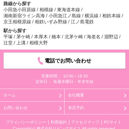
路線から探す
小田急小田原線
/
相模線
/
東海道本線
/
湘南新宿ライン高海
/
小田急江ノ島線
/
横浜線
/
相鉄本線
/
京王相模原線
/
相鉄いずみ野線
/
江ノ島電鉄
駅から探す
ホームストアヤマシタ
平塚
/
茅ケ崎
/
本厚木
/
橋本
/
北茅ケ崎
/
海老名
/
淵野辺
/
約737m／10分
辻堂
/
上溝
/
相模大野
電話でお問い合わせ
営業時間：
10:00～18:30
定休日：
毎週水曜日・年末年始
クリエイトS・D下川入店
約1022m／13分
ホーム
会社概要
お問い合わせ
来店予約
プライバシーポリシー
利用規約
アクセスマップ
PCサイト
Copyright(c) 株式会社リビングボイス All rights reserved.