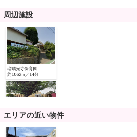
周辺施設
瑠璃光寺保育園
約1062m／14分
エリアの近い物件
厚木さくら幼稚園
約1992m／25分