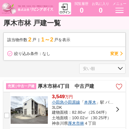
閲覧履歴
お気に入り
メニュー
0
0
厚木市林 戸建一覧
2
1～2
該当物件数
戸
戸を表示
変更
絞り込み条件：
なし
厚木市林4丁目 中古戸建
売買 | 中古一戸建
3,549
万
円
小田急小田原線
「
本厚木
」駅 バス7分 「林」 停歩2分
3LDK
建物面積：82.80㎡（25.04坪）
土地面積：100.02㎡（30.25坪）
神奈川県
厚木市
林
４丁目