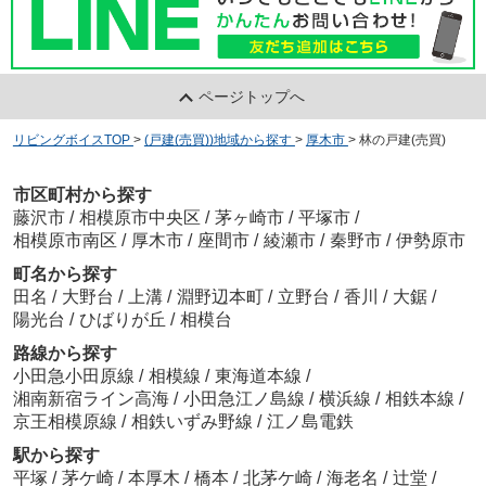
ページトップへ
リビングボイスTOP
>
(戸建(売買))地域から探す
>
厚木市
>
林の戸建(売買)
市区町村から探す
藤沢市
/
相模原市中央区
/
茅ヶ崎市
/
平塚市
/
相模原市南区
/
厚木市
/
座間市
/
綾瀬市
/
秦野市
/
伊勢原市
町名から探す
田名
/
大野台
/
上溝
/
淵野辺本町
/
立野台
/
香川
/
大鋸
/
陽光台
/
ひばりが丘
/
相模台
路線から探す
小田急小田原線
/
相模線
/
東海道本線
/
湘南新宿ライン高海
/
小田急江ノ島線
/
横浜線
/
相鉄本線
/
京王相模原線
/
相鉄いずみ野線
/
江ノ島電鉄
駅から探す
平塚
/
茅ケ崎
/
本厚木
/
橋本
/
北茅ケ崎
/
海老名
/
辻堂
/