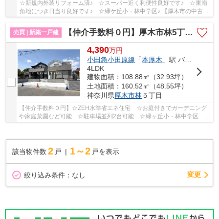
☆新規内外装リフォーム済♪ ☆スーパー近く利便性良好です♪ ☆東南
角地につき日当り良好です♪ ☆緑ケ丘小・林中学区♪ 【厚木市の中古戸
建の事ならリビングボイスにお任せ下さい！】
【仲介手数料０円】厚木市林5丁目1期 新築一戸建て 全3棟
売買 | 新築一戸建
4,390
万
円
小田急小田原線
「
本厚木
」駅 バス14分 「穴口橋」 停歩8分
4LDK
建物面積：108.88㎡（32.93坪）
土地面積：160.52㎡（48.55坪）
神奈川県
厚木市
林
５丁目
【仲介手数料０円】☆ZEH水準省エネ住宅 ☆お庭付きでガーデニング
や家庭菜園など可能 ☆駐車場並列2台可能 ☆緑ヶ丘小・林中学区
☆☆収納豊富な間取り ☆経済的な都市ガス設備♪ 【厚木...
2
1～2
該当物件数
戸
戸を表示
変更
絞り込み条件：
なし