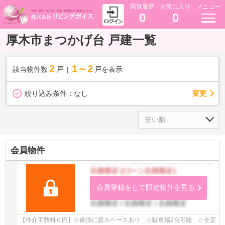
閲覧履歴
お気に入り
メニュー
0
0
厚木市まつかげ台 戸建一覧
2
1～2
該当物件数
戸
戸を表示
変更
絞り込み条件：
なし
会員物件
会員登録をして限定物件を見る
【仲介手数料０円】☆南側に庭スペースあり ☆駐車場2台可能 ☆全室