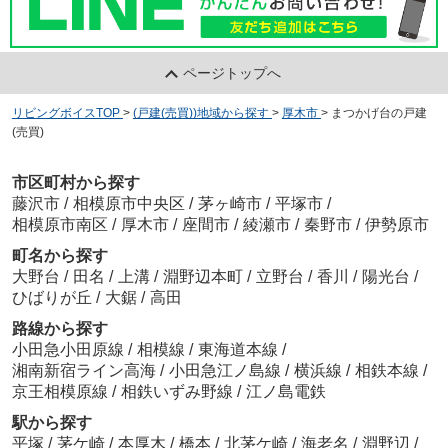
ページトップへ
リビングボイスTOP
>
(戸建(売買))地域から探す
>
厚木市
>
まつかげ台の戸建
(売買)
市区町村から探す
藤沢市
/
相模原市中央区
/
茅ヶ崎市
/
平塚市
/
相模原市南区
/
厚木市
/
座間市
/
綾瀬市
/
秦野市
/
伊勢原市
町名から探す
大野台
/
田名
/
上溝
/
淵野辺本町
/
立野台
/
香川
/
陽光台
/
ひばりが丘
/
大鋸
/
高田
路線から探す
小田急小田原線
/
相模線
/
東海道本線
/
湘南新宿ライン高海
/
小田急江ノ島線
/
横浜線
/
相鉄本線
/
京王相模原線
/
相鉄いずみ野線
/
江ノ島電鉄
駅から探す
平塚
/
茅ケ崎
/
本厚木
/
橋本
/
北茅ケ崎
/
海老名
/
淵野辺
/