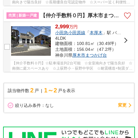
南向きで陽当良好 ☆長期優良住宅認定物件 ☆スーパー近く利便性良
好 ☆住宅性能評価取得物件 ☆閑静な住宅街♪ 【厚...
【仲介手数料０円】厚木市まつかげ台2期 新築一戸建て
売買 | 新築一戸建
2,999
万
円
小田急小田原線
「
本厚木
」駅 バス39分 「まつかげ台」 停歩3分
4LDK
建物面積：100.81㎡（30.49坪）
土地面積：156.04㎡（47.2坪）
神奈川県
厚木市
まつかげ台
【仲介手数料０円】☆駐車場並列2台可能 ☆全室南向きで陽当良好 ☆
南側に庭スペースあり ☆上荻野小・荻野中学区 ☆耐震構造+制震ダン
パーで地震に強い家 ☆経済的な都市ガス設備♪ 【...
2
1～2
該当物件数
戸
戸を表示
変更
絞り込み条件：
なし