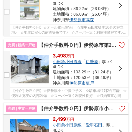
3LDK
建物面積：86.22㎡（26.08坪）
土地面積：86.09㎡（26.04坪）
神奈川県
伊勢原市
高森
【仲介手数料０円】☆オール電化住宅♪ ☆愛甲石田駅徒歩16分の好立
地♪ ☆地震に安心の耐震等級です♪ ☆スーパー近く利便性良好です♪
【伊勢原市の新築一戸建ての事ならリビングボイスに...
【仲介手数料０円】伊勢原市第2板戸 新築一戸建て
売買 | 新築一戸建
3,498
万
円
小田急小田原線
「
伊勢原
」駅 バス5分 「八雲神社前（伊勢原市）」 停歩5分
4LDK
建物面積：103.29㎡（31.24坪）
土地面積：120.53㎡（36.46坪）
神奈川県
伊勢原市
板戸
【仲介手数料０円】☆伊勢原小・中沢中学区 ☆駐車場並列2台可能 ☆
便利＆充実の内部装備 ☆スーパー近く利便性良好 ☆収納豊富な間取
り ☆南向きバルコニー陽当り良好♪ 【伊勢原市の新...
【仲介手数料０円】伊勢原市小稲葉 中古一戸建て
売買 | 中古一戸建
2,499
万
円
小田急小田原線
「
愛甲石田
」駅 バス17分 「新屋（伊勢原市）」 停歩4分
4LDK