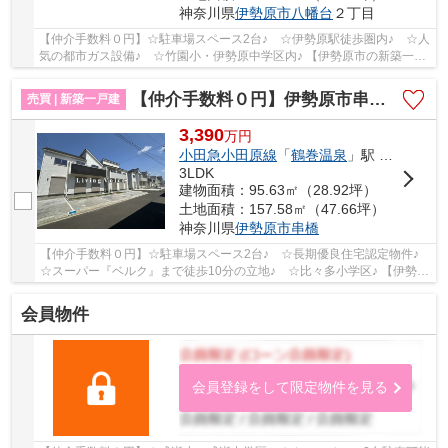
神奈川県
伊勢原市
八幡台
２丁目
【仲介手数料０円】☆駐車場スペース2台♪ ☆伊勢原駅徒歩圏内♪ ☆人
気の都市ガス設備♪ ☆竹園小・伊勢原中学区内♪ 【伊勢原市の新築一戸
建てのことならリビングボイスにお任せ下さい！】
【仲介手数料０円】伊勢原市串橋 新築一戸建て 全3棟
売買 | 新築一戸建
3,390
万
円
小田急小田原線
「
鶴巻温泉
」駅 バス9分 「バス停」 停歩6分
3LDK
建物面積：95.63㎡（28.92坪）
土地面積：157.58㎡（47.66坪）
神奈川県
伊勢原市
串橋
【仲介手数料０円】☆駐車場スペース2台♪ ☆長期優良住宅認定物件♪
☆スーパー『ベルク』まで徒歩10分の立地♪ ☆比々多小学区♪ 【伊勢原
市の新築一戸建てのことならリビングボイスにお...
会員物件
会員登録をして限定物件を見る