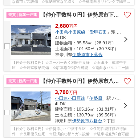
な都市ガス設備 ☆収納豊富な間取り ☆全棟南向きリビングで陽当良
好 ☆スーパー近く利便性良好 ☆地震に安心の耐震...
【仲介手数料０円】伊勢原市下落合第12 新築一戸建て 全2棟
売買 | 新築一戸建
2,680
万
円
小田急小田原線
「
愛甲石田
」駅 バス11分 「下落合（神奈川県）」 停歩3分
4LDK
建物面積：95.58㎡（28.91坪）
土地面積：101.60㎡（30.73坪）
神奈川県
伊勢原市
下落合
【仲介手数料０円】☆スーパー近く利便性良好 ☆石田小・成瀬中学
区 ☆全居室収納完備 ☆駐車場並列2台可能 ☆南向きバルコニー陽当
り良好 ☆ZEH水準省エネ住宅♪ 【伊勢原市の新築一戸...
【仲介手数料０円】伊勢原市八幡台2丁目 新築一戸建て 3号棟 全3棟
売買 | 新築一戸建
3,780
万
円
小田急小田原線
「
伊勢原
」駅 バス8分 「団地南口（伊勢原市）」 停歩4分
4LDK
建物面積：105.16㎡（31.81坪）
土地面積：130.79㎡（39.56坪）
神奈川県
伊勢原市
八幡台
２丁目
【仲介手数料０円】☆伊勢原小・中沢中学区 ☆住宅性能評価取得物
件 ☆長期優良住宅 ☆経済的な都市ガス設備 ☆駐車場並列2台可能