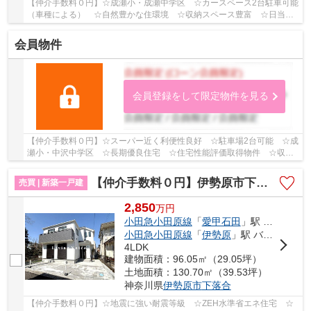
【仲介手数料０円】☆成瀬小・成瀬中学区 ☆カースペース2台駐車可能
（車種による） ☆自然豊かな住環境 ☆収納スペース豊富 ☆日当
り・通風良好です♪ 【伊勢原市の新築一戸建てのこと...
会員物件
会員登録をして限定物件を見る
【仲介手数料０円】☆スーパー近く利便性良好 ☆駐車場2台可能 ☆成
瀬小・中沢中学区 ☆長期優良住宅 ☆住宅性能評価取得物件 ☆収納
豊富な間取り ☆閑静な住宅街 ☆地震に安心の耐震等...
【仲介手数料０円】伊勢原市下落合 新築一戸建て
売買 | 新築一戸建
2,850
万
円
小田急小田原線
「
愛甲石田
」駅 バス15分 「下落合（神奈川県）」 停歩2分
小田急小田原線
「
伊勢原
」駅 バス19分 「下落合（神奈川県）」 停歩2分
4LDK
建物面積：96.05㎡（29.05坪）
土地面積：130.70㎡（39.53坪）
神奈川県
伊勢原市
下落合
【仲介手数料０円】☆地震に強い耐震等級 ☆ZEH水準省エネ住宅 ☆