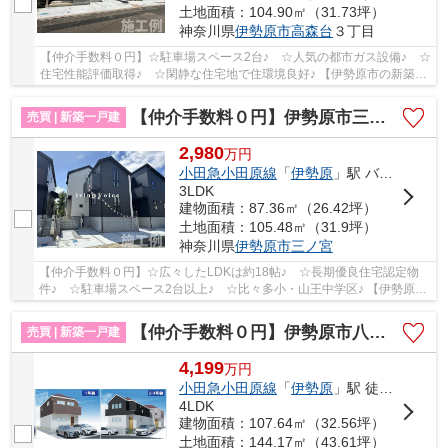
土地面積：104.90㎡（31.73坪）
神奈川県
伊勢原市
高森台
３丁目
【仲介手数料０円】☆駐車場スペース2台♪ ☆人気の都市ガス設備♪ ☆
住宅性能評価取得♪ ☆閑静な住宅地で住環境良好♪ 【伊勢原市の新築一
戸建てのことならリビングボイスにお任せ下さい...
【仲介手数料０円】伊勢原市三ノ宮 新築一戸建て 2号棟 全3棟
売買 | 新築一戸建
2,980
万
円
小田急小田原線
「
伊勢原
」駅 バス10分 「バス停」 停歩6分
3LDK
建物面積：87.36㎡（26.42坪）
土地面積：105.48㎡（31.9坪）
神奈川県
伊勢原市
三ノ宮
【仲介手数料０円】☆広々したLDKは約18帖♪ ☆長期優良住宅認定物
件♪ ☆駐車場スペース2台以上♪ ☆比々多小・山王中学区♪ 【伊勢原市
の新築一戸建てのことならリビングボイスにお任せ下...
【仲介手数料０円】伊勢原市八幡台3期 新築一戸建て 全3棟
売買 | 新築一戸建
4,199
万
円
小田急小田原線
「
伊勢原
」駅 徒歩17分
4LDK
建物面積：107.64㎡（32.56坪）
土地面積：144.17㎡（43.61坪）