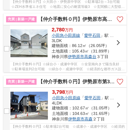
【仲介手数料０円】☆大田小・伊勢原中学区 ☆駐車場2台～3台可能
☆ZEH水準省エネ住宅 ☆地震に安心の耐震等級3 ☆玄関横に大型収納
完備 ☆南向きバルコニー陽当り良好♪ 【伊勢原市の...
【仲介手数料０円】伊勢原市高森台3丁目第1期 新築一戸建て 全2棟
売買 | 新築一戸建
2,780
万
円
小田急小田原線
「
愛甲石田
」駅 バス8分 「大上（厚木市）」 停歩2分
3LDK
建物面積：86.12㎡（26.05坪）
土地面積：105.43㎡（31.89坪）
神奈川県
伊勢原市
高森台
３丁目
【仲介手数料０円】☆緑台小・成瀬中学区 ☆全室南向きで陽当良好
☆駐車場並列2台可能 ☆緑台小・成瀬中学区 ☆経済的な都市ガス設
備 ☆断熱性能等級6 ☆地震に安心の耐震等級3 ☆ZEH...
【仲介手数料０円】伊勢原市第3高森 新築一戸建て 3号棟 全3棟
売買 | 新築一戸建
3,798
万
円
小田急小田原線
「
愛甲石田
」駅 バス9分 「高森（神奈川県）」 停歩6分
4LDK
建物面積：102.67㎡（31.05坪）
土地面積：104.63㎡（31.65坪）
神奈川県
伊勢原市
高森
２丁目
【仲介手数料０円】☆駐車場2台可能 ☆成瀬小・成瀬中学区 ☆経済的