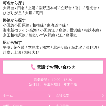
町名から探す
大野台
/
田名
/
上溝
/
淵野辺本町
/
立野台
/
香川
/
陽光台
/
ひばりが丘
/
大鋸
/
高田
路線から探す
小田急小田原線
/
相模線
/
東海道本線
/
湘南新宿ライン高海
/
小田急江ノ島線
/
横浜線
/
相鉄本線
/
京王相模原線
/
相鉄いずみ野線
/
江ノ島電鉄
駅から探す
平塚
/
茅ケ崎
/
本厚木
/
橋本
/
北茅ケ崎
/
海老名
/
淵野辺
/
辻堂
/
上溝
/
相模大野
電話でお問い合わせ
営業時間：
10:00～18:30
定休日：
毎週水曜日・年末年始
ホーム
会社概要
お問い合わせ
来店予約