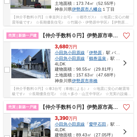
土地面積：173.74㎡（52.55坪）
神奈川県
伊勢原市
八幡台
１丁目
【仲介手数料０円】☆車並列２台可♪ ☆都市ガス♪ ☆地震に安心の耐
震等級です♪ ☆長期優良住宅♪ ☆竹園小・伊勢原中学区♪ 【伊勢原市
の新築一戸建ての事ならリビングボイスにお任せ下さ...
【仲介手数料０円】伊勢原市串橋 新築一戸建て 全3棟
売買 | 新築一戸建
3,680
万
円
小田急小田原線
「
伊勢原
」駅 バス16分 「串橋入口」 停歩3分
小田急小田原線
「
鶴巻温泉
」駅 バス9分 「串橋入口」 停歩3分
4LDK
建物面積：98.55㎡（29.81坪）
土地面積：157.63㎡（47.68坪）
神奈川県
伊勢原市
串橋
【仲介手数料０円】☆車3台可（車種による）♪ ☆地震に安心の耐震等
級です♪ ☆長期優良住宅♪ ☆比々多小・山王中学区♪ ☆充実の設備♪
【伊勢原市の新築一戸建ての事ならリビングボイス...
【仲介手数料０円】伊勢原市高森台3丁目 新築一戸建て 全2棟
売買 | 新築一戸建
3,390
万
円
小田急小田原線
「
愛甲石田
」駅 徒歩24分
4LDK
建物面積：89.43㎡（27.05坪）