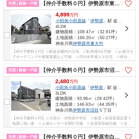
【仲介手数料０円】伊勢原市東大竹2期 新築一戸建て
売買 | 新築一戸建
4,899
万
円
小田急小田原線
「
伊勢原
」駅 徒歩15分
4LDK
建物面積：108.47㎡（32.81坪）
土地面積：166.20㎡（50.27坪）
神奈川県
伊勢原市
東大竹
【仲介手数料０円】☆駅徒歩圏内の立地 ☆駐車場3台可能 ☆お庭付き
でガーデニングや家庭菜園など可能 ☆ZEH水準省エネ住宅 ☆桜台
小・伊勢原中学区 ☆リビング広々20帖以上♪ 【伊勢原...
【仲介手数料０円】伊勢原市沼目第26 新築一戸建て 全2棟
売買 | 新築一戸建
2,480
万
円
小田急小田原線
「
伊勢原
」駅 徒歩25分
3LDK
建物面積：93.96㎡（28.42坪）
土地面積：146.63㎡（44.35坪）
神奈川県
伊勢原市
沼目
５丁目
【仲介手数料０円】☆大田小・伊勢原中学区 ☆耐震＋制震装置設置で
地震に強い家 ☆人感センサー玄関灯完備 ☆全居室収納完備 ☆全棟
リビング16帖以上 ☆駐車場2台可能 ☆ZEH水準省エネ...
【仲介手数料０円】伊勢原市白根第1期 新築一戸建て 全2棟
売買 | 新築一戸建