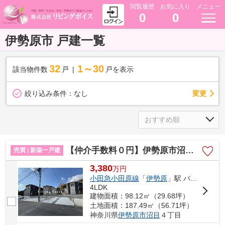
閲覧履歴
お気に入り
メニュー
0
0
伊勢原市 戸建一覧
32
1～30
該当物件数
戸
戸を表示
変更
絞り込み条件：
なし
【仲介手数料０円】伊勢原市沼目4丁目 新築一戸建て 全5棟
売買 | 新築一戸建
3,380
万
円
小田急小田原線
「
伊勢原
」駅 バス14分 「沼目」 停歩3分
4LDK
建物面積：98.12㎡（29.68坪）
土地面積：187.49㎡（56.71坪）
神奈川県
伊勢原市
沼目
４丁目