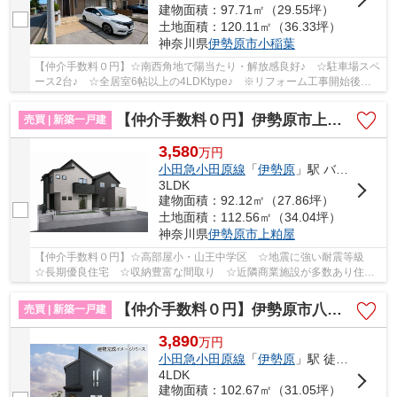
建物面積：97.71㎡（29.55坪）
土地面積：120.11㎡（36.33坪）
神奈川県
伊勢原市
小稲葉
【仲介手数料０円】☆南西角地で陽当たり・解放感良好♪ ☆駐車場スペ
ース2台♪ ☆全居室6帖以上の4LDKtype♪ ※リフォーム工事開始後金
額が上がります。 【伊勢原市の中古戸建てのことな...
【仲介手数料０円】伊勢原市上粕屋第2期 新築一戸建て 1号棟 全2棟
売買 | 新築一戸建
3,580
万
円
小田急小田原線
「
伊勢原
」駅 バス6分 「共済会館入口」 停歩4分
3LDK
建物面積：92.12㎡（27.86坪）
土地面積：112.56㎡（34.04坪）
神奈川県
伊勢原市
上粕屋
【仲介手数料０円】☆高部屋小・山王中学区 ☆地震に強い耐震等級
☆長期優良住宅 ☆収納豊富な間取り ☆近隣商業施設が多数あり住環
境良好♪ 【伊勢原市の新築一戸建てのことならリビン...
【仲介手数料０円】伊勢原市八幡台3期 1号棟 新築一戸建て
売買 | 新築一戸建
3,890
万
円
小田急小田原線
「
伊勢原
」駅 徒歩19分
4LDK
建物面積：102.67㎡（31.05坪）