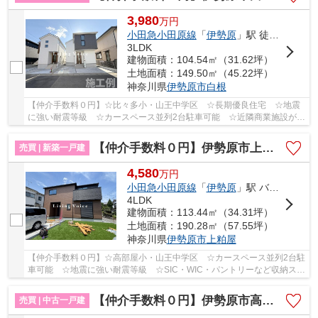
3,980
万
円
小田急小田原線
「
伊勢原
」駅 徒歩23分
3LDK
建物面積：104.54㎡（31.62坪）
土地面積：149.50㎡（45.22坪）
神奈川県
伊勢原市
白根
【仲介手数料０円】☆比々多小・山王中学区 ☆長期優良住宅 ☆地震
に強い耐震等級 ☆カースペース並列2台駐車可能 ☆近隣商業施設が多
数あり住環境良好 ☆収納スペース豊富♪ 【伊勢原市...
【仲介手数料０円】伊勢原市上粕屋第1期 新築一戸建て
売買 | 新築一戸建
4,580
万
円
小田急小田原線
「
伊勢原
」駅 バス6分 「市光前」 停歩6分
4LDK
建物面積：113.44㎡（34.31坪）
土地面積：190.28㎡（57.55坪）
神奈川県
伊勢原市
上粕屋
【仲介手数料０円】☆高部屋小・山王中学区 ☆カースペース並列2台駐
車可能 ☆地震に強い耐震等級 ☆SIC・WIC・パントリーなど収納スペ
ース豊富 ☆近隣商業施設が多数あり住環境良好 ☆...
【仲介手数料０円】伊勢原市高森台1丁目 中古一戸建て
売買 | 中古一戸建