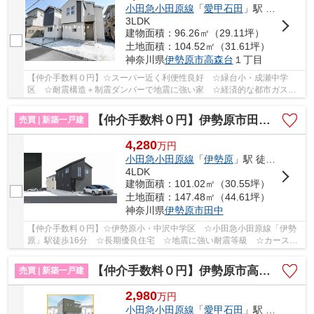
小田急小田原線
「
愛甲石田
」駅 徒歩20分
3LDK
建物面積：96.26㎡（29.11坪）
土地面積：104.52㎡（31.61坪）
神奈川県
伊勢原市
高森台
１丁目
【仲介手数料０円】☆スーパー近く利便性良好 ☆緑台小・成瀬中学
区 ☆耐震構造＋制震ダンバーで地震に強い家 ☆経済的な都市ガス設
備 ☆収納豊富な間取り ☆ZEH水準省エネ住宅♪ 【伊勢...
【仲介手数料０円】伊勢原市田中2期 新築一戸建て 全2棟
売買 | 新築一戸建
4,280
万
円
小田急小田原線
「
伊勢原
」駅 徒歩16分
4LDK
建物面積：101.02㎡（30.55坪）
土地面積：147.48㎡（44.61坪）
神奈川県
伊勢原市
田中
【仲介手数料０円】☆伊勢原小・中沢中学区 ☆小田急小田原線「伊勢
原」駅徒歩16分 ☆長期優良住宅 ☆地震に強い耐震等級 ☆カースペ
ース2台駐車可能 ☆近隣商業施設が多数あり住環境良...
【仲介手数料０円】伊勢原市高森 新築一戸建て
売買 | 新築一戸建
2,980
万
円
小田急小田原線
「
愛甲石田
」駅 徒歩16分