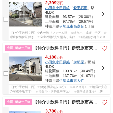
2,399
万
円
小田急小田原線
「
愛甲石田
」駅 徒歩19分
4LDK
建物面積：93.57㎡（28.30坪）
土地面積：97.78㎡（29.57坪）
神奈川県
伊勢原市
高森台
１丁目
【仲介手数料０円】☆内外装リフォーム済 ☆緑台小・成瀬中学区 ☆
瑕疵保険保証付き ☆全室2面採光で陽当り良好 ☆経済的な都市ガス設
備 ☆平坦地で暮らしやすい住環境 ☆収納豊富な間...
【仲介手数料０円】伊勢原市東大竹 新築一戸建て 全5棟
売買 | 新築一戸建
4,180
万
円
小田急小田原線
「
伊勢原
」駅 徒歩14分
4LDK
建物面積：100.81㎡（30.49坪）
土地面積：137.76㎡（41.67坪）
神奈川県
伊勢原市
東大竹
【仲介手数料０円】☆伊勢原駅徒歩14分♪ ☆車２台可♪ ☆地震に安心
の耐震等級です♪ ☆桜台小・伊勢原中学区♪ ☆長期優良住宅♪ 【伊勢
原市の新築一戸建ての事ならリビングボイスにお任せ...
【仲介手数料０円】伊勢原市高森台1丁目 新築一戸建て 全2棟
売買 | 新築一戸建
3,780
万
円