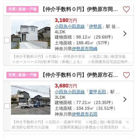
☆リビング広々17帖 ☆ZEH水準省エネ住宅♪ 【伊勢原市...
【仲介手数料０円】伊勢原市岡崎2期 新築一戸建て
売買 | 新築一戸建
3,180
万
円
小田急小田原線
「
伊勢原
」駅 徒歩21分
4LDK
建物面積：98.12㎡（29.68坪）
土地面積：188.45㎡（57坪）
神奈川県
伊勢原市
岡崎
【仲介手数料０円】☆竹園小・伊勢原中学区 ☆地震に強い耐震等級
☆カースペース3台駐車可能（車種による） ☆長期優良住宅認定物件
☆SIC・床下収納など収納スペース豊富 ☆コンビニ...
【仲介手数料０円】伊勢原市石田第1期 新築一戸建て 全4棟
売買 | 新築一戸建
3,680
万
円
小田急小田原線
「
愛甲石田
」駅 徒歩7分
3LDK
建物面積：77.21㎡（23.35坪）
土地面積：104.19㎡（31.51坪）
神奈川県
伊勢原市
石田
【仲介手数料０円】☆石田小・成瀬中学区 ☆地震に強い耐震等級 ☆
経済的な都市ガス設備 ☆近隣商業施設が多数あり住環境良好 ☆収
納スペース豊富 ☆小田急線「愛甲石田」駅徒歩６分...