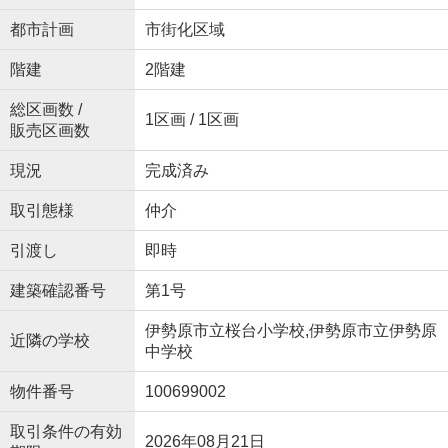
都市計画
市街化区域
階建
2階建
総区画数 /
1区画 / 1区画
販売区画数
現況
完成済み
取引態様
仲介
引渡し
即時
建築確認番号
第1号
伊勢原市立桜台小学校,伊勢原市立伊勢原
近隣の学校
中学校
物件番号
100699002
取引条件の有効
2026年08月21日