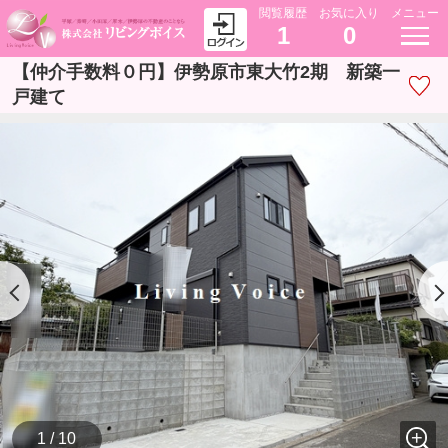
閲覧履歴
お気に入り
メニュー
1
0
【仲介手数料０円】伊勢原市東大竹2期 新築一
戸建て
1 / 10