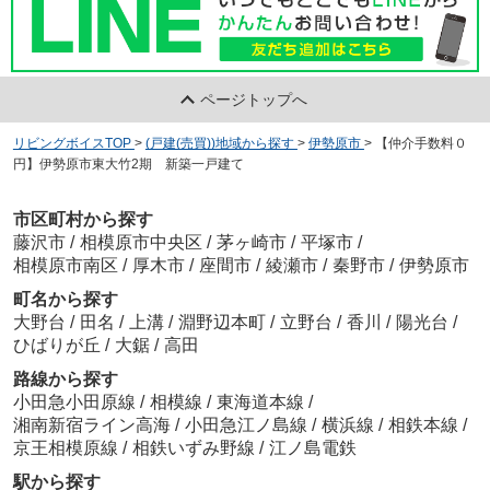
ページトップへ
リビングボイスTOP
>
(戸建(売買))地域から探す
>
伊勢原市
>
【仲介手数料０
円】伊勢原市東大竹2期 新築一戸建て
市区町村から探す
藤沢市
/
相模原市中央区
/
茅ヶ崎市
/
平塚市
/
相模原市南区
/
厚木市
/
座間市
/
綾瀬市
/
秦野市
/
伊勢原市
町名から探す
大野台
/
田名
/
上溝
/
淵野辺本町
/
立野台
/
香川
/
陽光台
/
ひばりが丘
/
大鋸
/
高田
路線から探す
小田急小田原線
/
相模線
/
東海道本線
/
湘南新宿ライン高海
/
小田急江ノ島線
/
横浜線
/
相鉄本線
/
京王相模原線
/
相鉄いずみ野線
/
江ノ島電鉄
駅から探す