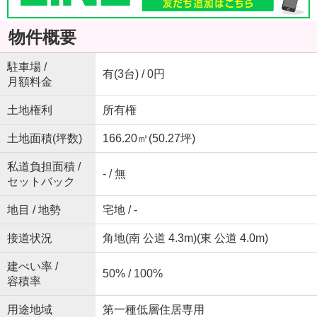
物件概要
駐車場 /
有(3台) / 0円
月額料金
土地権利
所有権
土地面積(坪数)
166.20㎡(50.27坪)
私道負担面積 /
- / 無
セットバック
地目 / 地勢
宅地 / -
接道状況
角地(南 公道 4.3m)(東 公道 4.0m)
建ぺい率 /
50% / 100%
容積率
用途地域
第一種低層住居専用