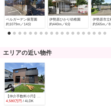
ベルガーデン保育園
伊勢原ひかり幼稚園
伊勢原市立
約1079m／14分
約440m／6分
約565m／
エリアの近い物件
【仲介手数料０円】伊勢原市上粕屋第1期 新築一戸建て
4,580
万
円
/ 4LDK