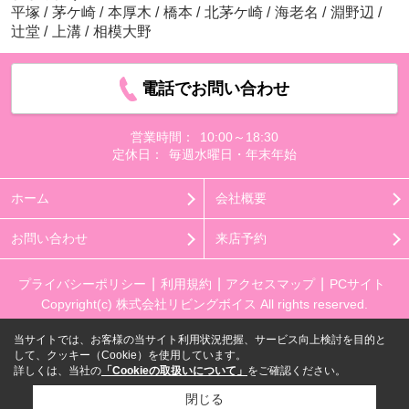
平塚
/
茅ケ崎
/
本厚木
/
橋本
/
北茅ケ崎
/
海老名
/
淵野辺
/
辻堂
/
上溝
/
相模大野
電話でお問い合わせ
営業時間：
10:00～18:30
定休日：
毎週水曜日・年末年始
ホーム
会社概要
お問い合わせ
来店予約
プライバシーポリシー
利用規約
アクセスマップ
PCサイト
Copyright(c) 株式会社リビングボイス All rights reserved.
当サイトでは、お客様の当サイト利用状況把握、サービス向上検討を目的と
して、クッキー（Cookie）を使用しています。
詳しくは、当社の
「Cookieの取扱いについて」
をご確認ください。
閉じる