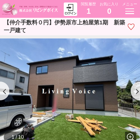
閲覧履歴
お気に入り
メニュー
1
0
【仲介手数料０円】伊勢原市上粕屋第1期 新築
一戸建て
1 / 10