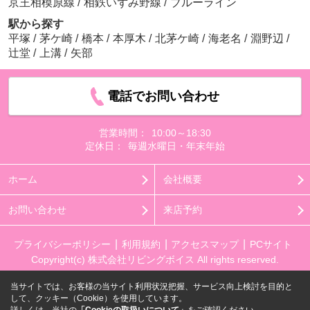
京王相模原線
/
相鉄いずみ野線
/
ブルーライン
駅から探す
平塚
/
茅ケ崎
/
橋本
/
本厚木
/
北茅ケ崎
/
海老名
/
淵野辺
/
辻堂
/
上溝
/
矢部
電話でお問い合わせ
営業時間：
10:00～18:30
定休日：
毎週水曜日・年末年始
ホーム
会社概要
お問い合わせ
来店予約
プライバシーポリシー
利用規約
アクセスマップ
PCサイト
Copyright(c) 株式会社リビングボイス All rights reserved.
当サイトでは、お客様の当サイト利用状況把握、サービス向上検討を目的と
して、クッキー（Cookie）を使用しています。