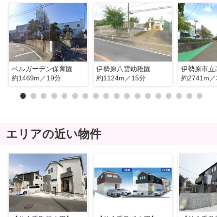
ベルガーデン保育園
伊勢原八雲幼稚園
約1469m／19分
約1124m／15分
約2741m／
エリアの近い物件