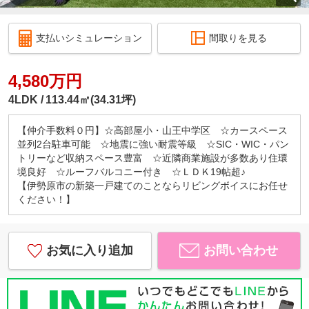
支払いシミュレーション
間取りを見る
4,580万円
4LDK
113.44㎡(34.31坪)
【仲介手数料０円】☆高部屋小・山王中学区 ☆カースペース
並列2台駐車可能 ☆地震に強い耐震等級 ☆SIC・WIC・パン
トリーなど収納スペース豊富 ☆近隣商業施設が多数あり住環
境良好 ☆ルーフバルコニー付き ☆ＬＤＫ19帖超♪
【伊勢原市の新築一戸建てのことならリビングボイスにお任せ
ください！】
お気に入り追加
お問い合わせ