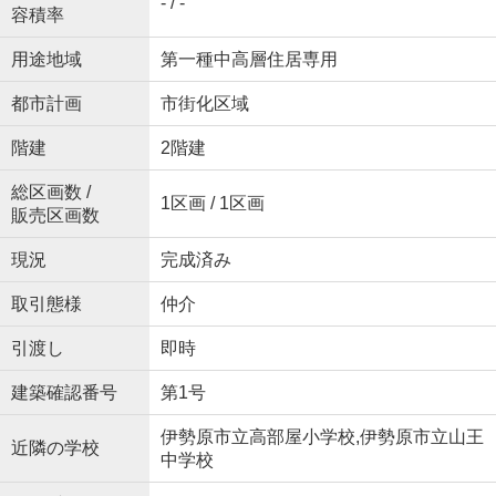
- / -
容積率
用途地域
第一種中高層住居専用
都市計画
市街化区域
階建
2階建
総区画数 /
1区画 / 1区画
販売区画数
現況
完成済み
取引態様
仲介
引渡し
即時
建築確認番号
第1号
伊勢原市立高部屋小学校,伊勢原市立山王
近隣の学校
中学校