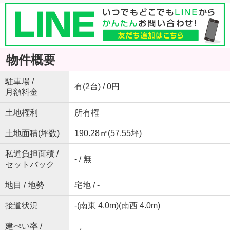
物件概要
駐車場 /
有(2台) / 0円
月額料金
土地権利
所有権
土地面積(坪数)
190.28㎡(57.55坪)
私道負担面積 /
- / 無
セットバック
地目 / 地勢
宅地 / -
接道状況
-(南東 4.0m)(南西 4.0m)
建ぺい率 /