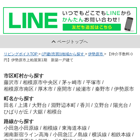
ページトップへ
リビングボイスTOP
>
(戸建(売買))地域から探す
>
伊勢原市
>
【仲介手数料０
円】伊勢原市上粕屋第1期 新築一戸建て
市区町村から探す
藤沢市
/
相模原市中央区
/
茅ヶ崎市
/
平塚市
/
相模原市南区
/
厚木市
/
座間市
/
綾瀬市
/
秦野市
/
伊勢原市
町名から探す
田名
/
上溝
/
大野台
/
淵野辺本町
/
香川
/
立野台
/
陽光台
/
ひばりが丘
/
大鋸
/
相模台
路線から探す
小田急小田原線
/
相模線
/
東海道本線
/
湘南新宿ライン高海
/
小田急江ノ島線
/
横浜線
/
相鉄本線
/