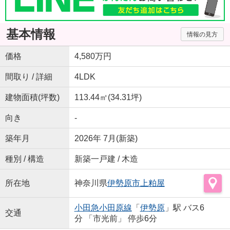
基本情報
情報の見方
価格
4,580万円
間取り / 詳細
4LDK
建物面積(坪数)
113.44㎡(34.31坪)
向き
-
築年月
2026年 7月(新築)
種別 / 構造
新築一戸建 / 木造
所在地
神奈川県
伊勢原市
上粕屋
小田急小田原線
「
伊勢原
」駅 バス6
交通
分 「市光前」 停歩6分