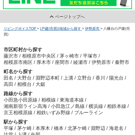
ページトップへ
リビングボイスTOP
>
(戸建(売買))地域から探す
>
伊勢原市
>
八幡台の戸建(売
買)
市区町村から探す
藤沢市
/
相模原市中央区
/
茅ヶ崎市
/
平塚市
/
相模原市南区
/
厚木市
/
座間市
/
綾瀬市
/
伊勢原市
/
秦野市
町名から探す
田名
/
大野台
/
淵野辺本町
/
上溝
/
立野台
/
香川
/
陽光台
/
高田
/
相模台
/
大鋸
路線から探す
小田急小田原線
/
相模線
/
東海道本線
/
湘南新宿ライン高海
/
小田急江ノ島線
/
横浜線
/
相鉄本線
/
京王相模原線
/
相鉄いずみ野線
/
ブルーライン
駅から探す
平塚
/
茅ケ崎
/
本厚木
/
橋本
/
北茅ケ崎
/
淵野辺
/
海老名
/
辻堂
/
上溝
/
矢部