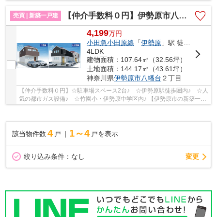
物件 ☆両面道路につき開放感 ☆コンビニ・ドラッグ...
【仲介手数料０円】伊勢原市八幡台3期 新築一戸建て 全3棟
売買 | 新築一戸建
4,199
万
円
小田急小田原線
「
伊勢原
」駅 徒歩17分
4LDK
建物面積：107.64㎡（32.56坪）
土地面積：144.17㎡（43.61坪）
神奈川県
伊勢原市
八幡台
２丁目
【仲介手数料０円】☆駐車場スペース2台♪ ☆伊勢原駅徒歩圏内♪ ☆人
気の都市ガス設備♪ ☆竹園小・伊勢原中学区内♪ 【伊勢原市の新築一戸
建てのことならリビングボイスにお任せ下さい！】
4
1～4
該当物件数
戸
戸を表示
変更
絞り込み条件：
なし