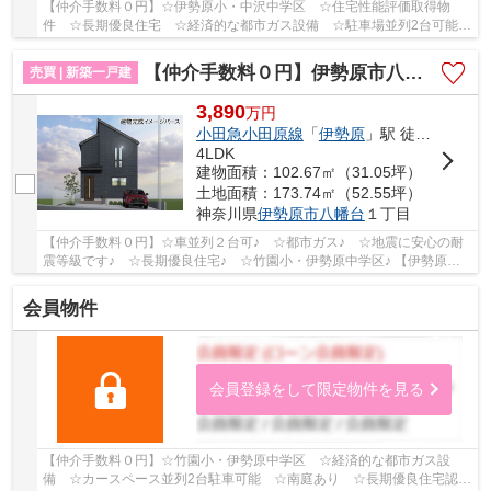
【仲介手数料０円】☆伊勢原小・中沢中学区 ☆住宅性能評価取得物
件 ☆長期優良住宅 ☆経済的な都市ガス設備 ☆駐車場並列2台可能
☆リビング広々17帖 ☆ZEH水準省エネ住宅♪ 【伊勢原市...
【仲介手数料０円】伊勢原市八幡台3期 1号棟 新築一戸建て
売買 | 新築一戸建
3,890
万
円
小田急小田原線
「
伊勢原
」駅 徒歩19分
4LDK
建物面積：102.67㎡（31.05坪）
土地面積：173.74㎡（52.55坪）
神奈川県
伊勢原市
八幡台
１丁目
【仲介手数料０円】☆車並列２台可♪ ☆都市ガス♪ ☆地震に安心の耐
震等級です♪ ☆長期優良住宅♪ ☆竹園小・伊勢原中学区♪ 【伊勢原市
の新築一戸建ての事ならリビングボイスにお任せ下さ...
会員物件
会員登録をして限定物件を見る
【仲介手数料０円】☆竹園小・伊勢原中学区 ☆経済的な都市ガス設
備 ☆カースペース並列2台駐車可能 ☆南庭あり ☆長期優良住宅認定