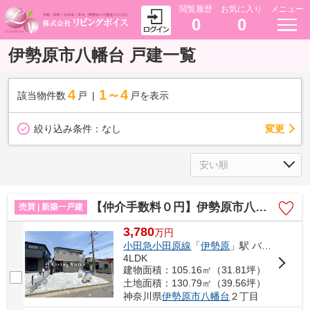
閲覧履歴
お気に入り
メニュー
0
0
伊勢原市八幡台 戸建一覧
4
1～4
該当物件数
戸
戸を表示
変更
絞り込み条件：
なし
【仲介手数料０円】伊勢原市八幡台2丁目 新築一戸建て 3号棟 全3棟
売買 | 新築一戸建
3,780
万
円
小田急小田原線
「
伊勢原
」駅 バス8分 「団地南口（伊勢原市）」 停歩4分
4LDK
建物面積：105.16㎡（31.81坪）
土地面積：130.79㎡（39.56坪）
神奈川県
伊勢原市
八幡台
２丁目