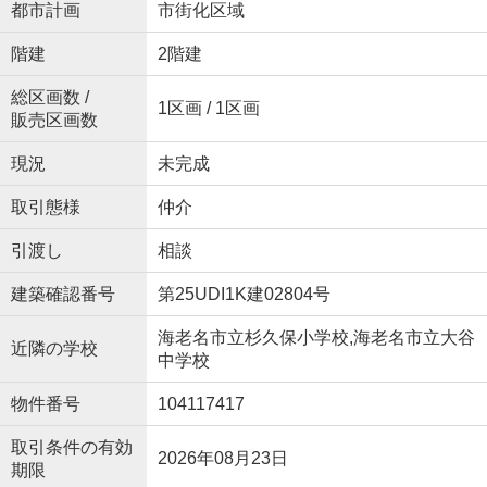
都市計画
市街化区域
階建
2階建
総区画数 /
1区画 / 1区画
販売区画数
現況
未完成
取引態様
仲介
引渡し
相談
建築確認番号
第25UDI1K建02804号
海老名市立杉久保小学校,海老名市立大谷
近隣の学校
中学校
物件番号
104117417
取引条件の有効
2026年08月23日
期限