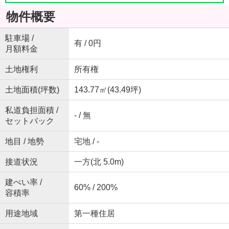
物件概要
駐車場 /
有 / 0円
月額料金
土地権利
所有権
土地面積(坪数)
143.77㎡(43.49坪)
私道負担面積 /
- / 無
セットバック
地目 / 地勢
宅地 / -
接道状況
一方(北 5.0m)
建ぺい率 /
60% / 200%
容積率
用途地域
第一種住居