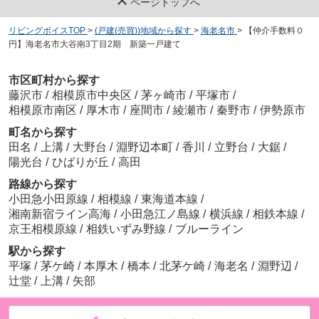
ページトップへ
リビングボイスTOP
>
(戸建(売買))地域から探す
>
海老名市
>
【仲介手数料０
円】海老名市大谷南3丁目2期 新築一戸建て
市区町村から探す
藤沢市
/
相模原市中央区
/
茅ヶ崎市
/
平塚市
/
相模原市南区
/
厚木市
/
座間市
/
綾瀬市
/
秦野市
/
伊勢原市
町名から探す
田名
/
上溝
/
大野台
/
淵野辺本町
/
香川
/
立野台
/
大鋸
/
陽光台
/
ひばりが丘
/
高田
路線から探す
小田急小田原線
/
相模線
/
東海道本線
/
湘南新宿ライン高海
/
小田急江ノ島線
/
横浜線
/
相鉄本線
/
京王相模原線
/
相鉄いずみ野線
/
ブルーライン
駅から探す
平塚
/
茅ケ崎
/
本厚木
/
橋本
/
北茅ケ崎
/
海老名
/
淵野辺
/
辻堂
/
上溝
/
矢部