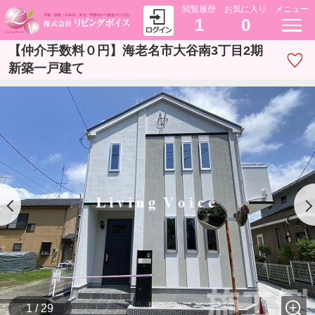
閲覧履歴
お気に入り
メニュー
1
0
【仲介手数料０円】海老名市大谷南3丁目2期
新築一戸建て
1 / 29