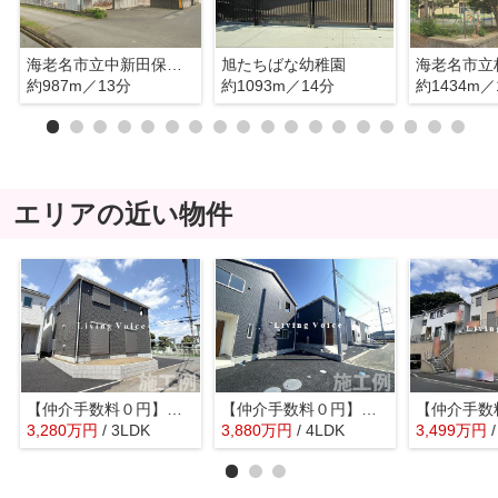
海老名市立中新田保育園
旭たちばな幼稚園
約987m／13分
約1093m／14分
約1434m／
エリアの近い物件
【仲介手数料０円】海老名市中野第10 新築一戸建て
【仲介手数料０円】海老名市今里第8 新築一戸建て 全3棟
3,280
万
円
/ 3LDK
3,880
万
円
/ 4LDK
3,499
万
円