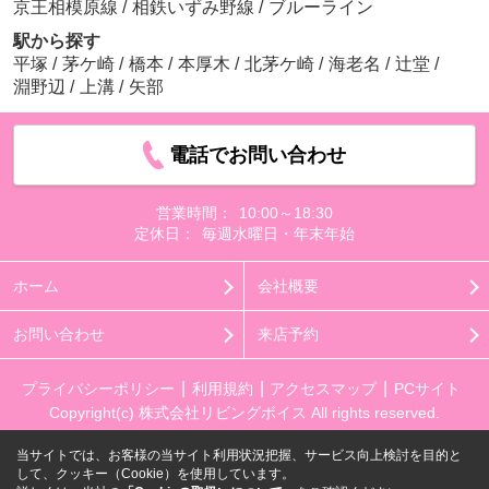
京王相模原線
/
相鉄いずみ野線
/
ブルーライン
駅から探す
平塚
/
茅ケ崎
/
橋本
/
本厚木
/
北茅ケ崎
/
海老名
/
辻堂
/
淵野辺
/
上溝
/
矢部
電話でお問い合わせ
営業時間：
10:00～18:30
定休日：
毎週水曜日・年末年始
ホーム
会社概要
お問い合わせ
来店予約
プライバシーポリシー
利用規約
アクセスマップ
PCサイト
Copyright(c) 株式会社リビングボイス All rights reserved.
当サイトでは、お客様の当サイト利用状況把握、サービス向上検討を目的と
して、クッキー（Cookie）を使用しています。