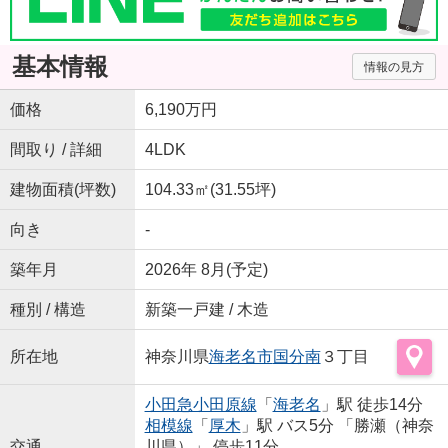
基本情報
情報の見方
価格
6,190万円
間取り / 詳細
4LDK
建物面積(坪数)
104.33㎡(31.55坪)
向き
-
築年月
2026年 8月(予定)
種別 / 構造
新築一戸建 / 木造
所在地
神奈川県
海老名市
国分南
３丁目
小田急小田原線
「
海老名
」駅 徒歩14分
相模線
「
厚木
」駅 バス5分 「勝瀬（神奈
交通
川県）」 停歩11分