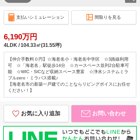
支払いシミュレーション
間取りを見る
6,190万円
4LDK
104.33㎡(31.55坪)
【仲介手数料０円】☆海老名小・海老名中学区 ☆3路線利用
可 ☆「海老名」駅徒歩14分 ☆カースペース並列2台駐車可
能 ☆WIC・SICなど収納スペース豊富 ☆浄水システムミラ
ブルzero・ミラバス搭載♪
【海老名市の新築一戸建てのことならリビングボイスにお任せ
ください！】
お気に入り追加
お問い合わせ