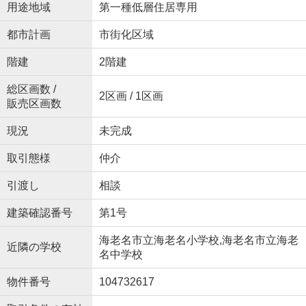
用途地域
第一種低層住居専用
都市計画
市街化区域
階建
2階建
総区画数 /
2区画 / 1区画
販売区画数
現況
未完成
取引態様
仲介
引渡し
相談
建築確認番号
第1号
海老名市立海老名小学校,海老名市立海老
近隣の学校
名中学校
物件番号
104732617