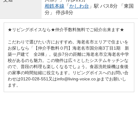
相鉄本線
「
かしわ台
」駅 バス8分 「東国
分」 停歩8分
★リビングボイスなら★仲介手数料無料でご紹介出来ます★
こだわりで選びたい方におすすめ。海老名市エリアで住まいを
お探しなら「【仲介手数料０円】海老名市国分南3丁目1期 新
築一戸建て 全2棟」。徒歩7分の距離に海老名市立海老名中学
校があるのも魅力。この物件は広々としたシステムキッチンな
ので、普段の料理も楽しくなるでしょう。食器洗乾燥機は食後
の家事の時間短縮に役立ちます。リビングボイスへのお問い合
わせは0120-028-551又はinfo@living-voice.co.jpまでお願いし
ます。