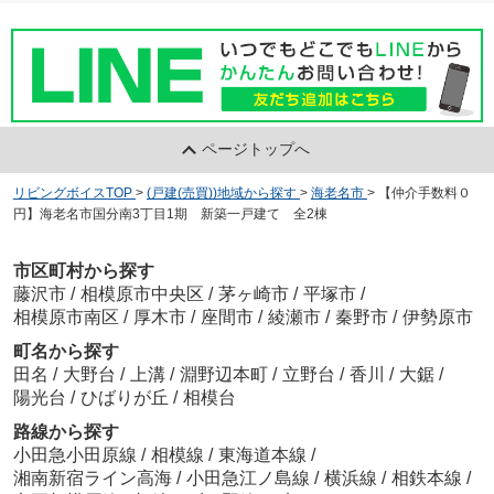
ページトップへ
リビングボイスTOP
>
(戸建(売買))地域から探す
>
海老名市
>
【仲介手数料０
円】海老名市国分南3丁目1期 新築一戸建て 全2棟
市区町村から探す
藤沢市
/
相模原市中央区
/
茅ヶ崎市
/
平塚市
/
相模原市南区
/
厚木市
/
座間市
/
綾瀬市
/
秦野市
/
伊勢原市
町名から探す
田名
/
大野台
/
上溝
/
淵野辺本町
/
立野台
/
香川
/
大鋸
/
陽光台
/
ひばりが丘
/
相模台
路線から探す
小田急小田原線
/
相模線
/
東海道本線
/
湘南新宿ライン高海
/
小田急江ノ島線
/
横浜線
/
相鉄本線
/