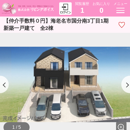
閲覧履歴
お気に入り
メニュー
1
0
【仲介手数料０円】海老名市国分南3丁目1期
新築一戸建て 全2棟
1 / 5