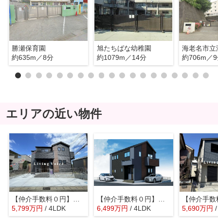
勝瀬保育園
旭たちばな幼稚園
約635m／8分
約1079m／14分
約706m／
エリアの近い物件
【仲介手数料０円】海老名市東柏ヶ谷4期 新築一戸建て
【仲介手数料０円】海老名市国分北7期 新築一戸建て
5,799
万
円
/ 4LDK
6,499
万
円
/ 4LDK
5,690
万
円