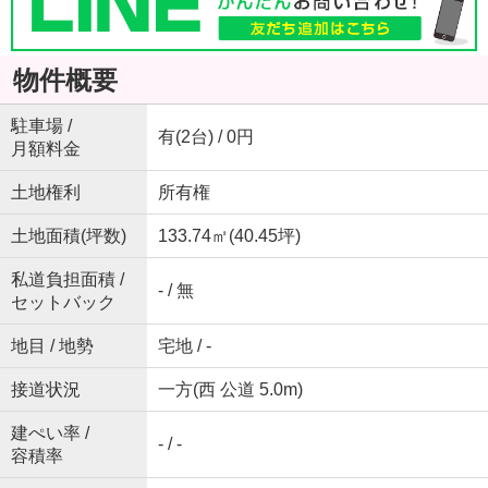
物件概要
駐車場 /
有(2台) / 0円
月額料金
土地権利
所有権
土地面積(坪数)
133.74㎡(40.45坪)
私道負担面積 /
- / 無
セットバック
地目 / 地勢
宅地 / -
接道状況
一方(西 公道 5.0m)
建ぺい率 /
- / -
容積率