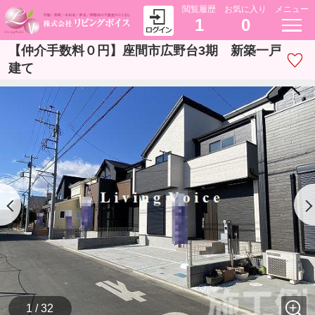
閲覧履歴
お気に入り
メニュー
1
0
【仲介手数料０円】座間市広野台3期 新築一戸
建て
1 / 32