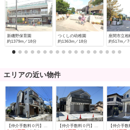
新磯野保育園
つくしの幼稚園
座間市立相
約1379m／18分
約1363m／18分
約517m／
エリアの近い物件
【仲介手数料０円】間市ひばりが丘2丁目16期 新築一戸建て
【仲介手数料０円】座間市東原1丁目 新築一戸建て 全3棟