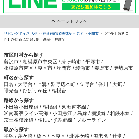
ページトップへ
リビングボイスTOP
>
(戸建(売買))地域から探す
>
座間市
>
【仲介手数料０
円】座間市広野台3期 新築一戸建て
市区町村から探す
藤沢市
/
相模原市中央区
/
茅ヶ崎市
/
平塚市
/
相模原市南区
/
厚木市
/
座間市
/
綾瀬市
/
秦野市
/
伊勢原市
町名から探す
田名
/
大野台
/
上溝
/
淵野辺本町
/
立野台
/
香川
/
大鋸
/
陽光台
/
ひばりが丘
/
相模台
路線から探す
小田急小田原線
/
相模線
/
東海道本線
/
湘南新宿ライン高海
/
小田急江ノ島線
/
横浜線
/
相鉄本線
/
京王相模原線
/
相鉄いずみ野線
/
ブルーライン
駅から探す
平塚
/
茅ケ崎
/
橋本
/
本厚木
/
北茅ケ崎
/
海老名
/
辻堂
/