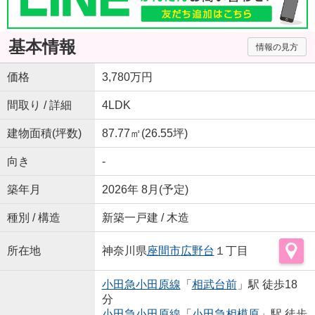
基本情報
情報の見方
価格
3,780万円
間取り / 詳細
4LDK
建物面積(坪数)
87.77㎡(26.55坪)
向き
-
築年月
2026年 8月(予定)
種別 / 構造
新築一戸建 / 木造
所在地
神奈川県
座間市
広野台
１丁目
小田急小田原線
「
相武台前
」駅 徒歩18
分
小田急小田原線
「
小田急相模原
」駅 徒歩