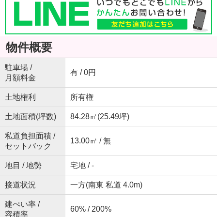
物件概要
駐車場 /
有 / 0円
月額料金
土地権利
所有権
土地面積(坪数)
84.28㎡(25.49坪)
私道負担面積 /
13.00㎡ / 無
セットバック
地目 / 地勢
宅地 / -
接道状況
一方(南東 私道 4.0m)
建ぺい率 /
60% / 200%
容積率