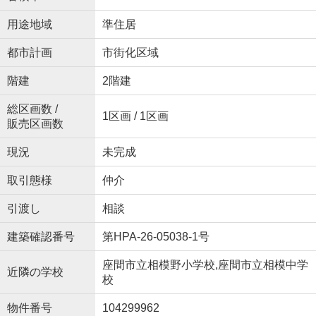
用途地域
準住居
都市計画
市街化区域
階建
2階建
総区画数 /
1区画 / 1区画
販売区画数
現況
未完成
取引態様
仲介
引渡し
相談
建築確認番号
第HPA-26-05038-1号
座間市立相模野小学校,座間市立相模中学
近隣の学校
校
物件番号
104299962