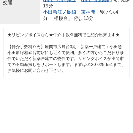
交通
19分
小田急江ノ島線
「
東林間
」駅 バス4
分 「相模台」 停歩13分
★リビングボイスなら★仲介手数料無料でご紹介出来ます★
【仲介手数料０円】座間市広野台3期 新築一戸建て：小田急
小田原線相武台前駅にも近くて便利。多くの方からこだわり条
件でいただく新築戸建ての物件です。リビングボイスが座間市
での不動産探しをサポートします。まずは0120-028-551まで、
お気軽にお問い合わせ下さい。