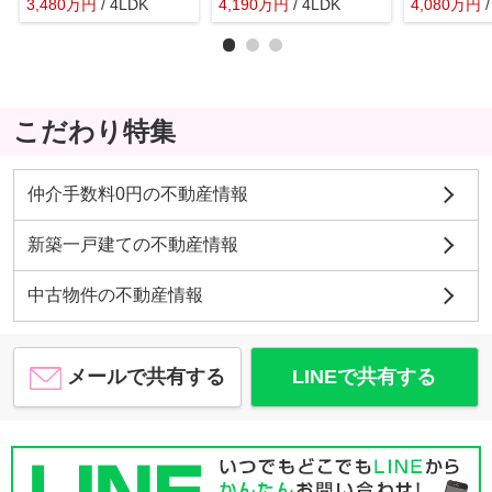
3,480
万
円
/ 4LDK
4,190
万
円
/ 4LDK
4,080
万
円
こだわり特集
仲介手数料0円の不動産情報
新築一戸建ての不動産情報
中古物件の不動産情報
メールで共有する
LINEで共有する