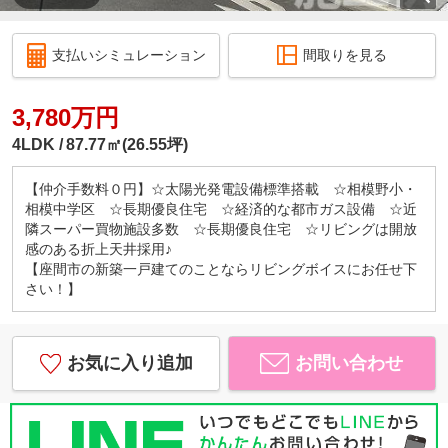
支払いシミュレーション
間取りを見る
3,780万円
4LDK
87.77㎡(26.55坪)
【仲介手数料０円】☆太陽光発電設備標準搭載 ☆相模野小・
相模中学区 ☆長期優良住宅 ☆経済的な都市ガス設備 ☆近
隣スーパー買物施設多数 ☆長期優良住宅 ☆リビングは開放
感のある折上天井採用♪
【座間市の新築一戸建てのことならリビングボイスにお任せ下
さい！】
お気に入り追加
お問い合わせ