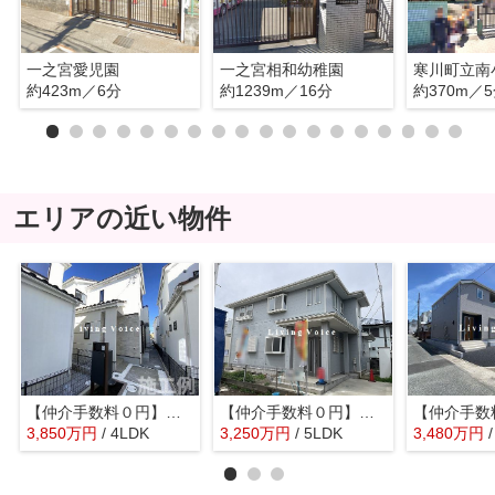
一之宮愛児園
一之宮相和幼稚園
寒川町立南
約423m／6分
約1239m／16分
約370m／
エリアの近い物件
【仲介手数料０円】寒川町宮山4期 新築一戸建て
【仲介手数料０円】寒川町一之宮2丁目 中古一戸建て
3,850
万
円
/ 4LDK
3,250
万
円
/ 5LDK
3,480
万
円