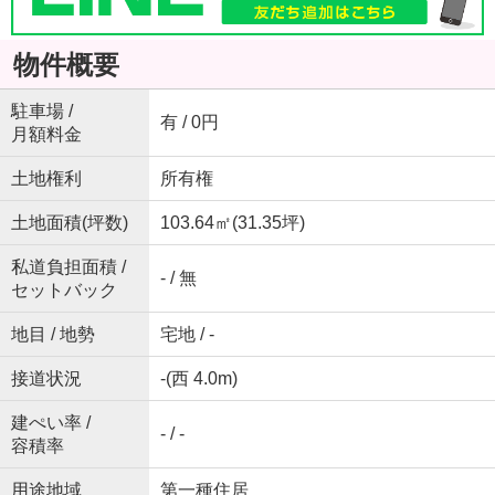
物件概要
駐車場 /
有 / 0円
月額料金
土地権利
所有権
土地面積(坪数)
103.64㎡(31.35坪)
私道負担面積 /
- / 無
セットバック
地目 / 地勢
宅地 / -
接道状況
-(西 4.0m)
建ぺい率 /
- / -
容積率
用途地域
第一種住居