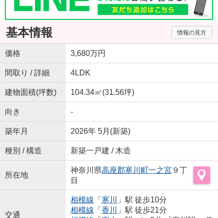
基本情報
情報の見方
価格
3,680万円
間取り / 詳細
4LDK
建物面積(坪数)
104.34㎡(31.56坪)
向き
-
築年月
2026年 5月(新築)
種別 / 構造
新築一戸建 / 木造
神奈川県
高座郡寒川町
一之宮
９丁
所在地
目
相模線
「
寒川
」駅 徒歩10分
相模線
「
香川
」駅 徒歩21分
交通