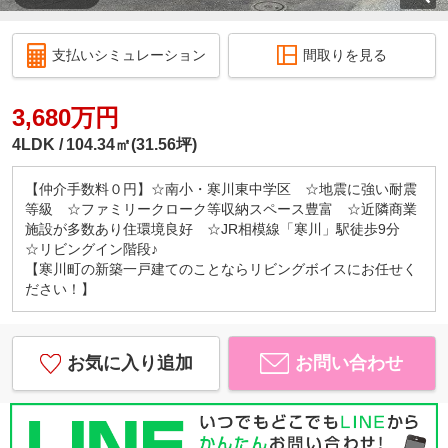
支払いシミュレーション
間取りを見る
3,680万円
4LDK
104.34㎡(31.56坪)
【仲介手数料０円】☆南小・寒川東中学区 ☆地震に強い耐震
等級 ☆ファミリークローク等収納スペース豊富 ☆近隣商業
施設が多数あり住環境良好 ☆JR相模線「寒川」駅徒歩9分
☆リビングイン階段♪
【寒川町の新築一戸建てのことならリビングボイスにお任せく
ださい！】
お気に入り追加
お問い合わせ