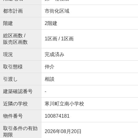
都市計画
市街化区域
階建
2階建
総区画数 /
1区画 / 1区画
販売区画数
現況
完成済み
取引態様
仲介
引渡し
相談
建築確認番号
-
近隣の学校
寒川町立南小学校
物件番号
100874181
取引条件の有効
2026年08月20日
期限