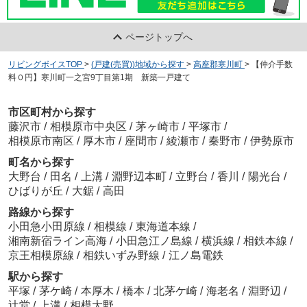
ページトップへ
リビングボイスTOP
>
(戸建(売買))地域から探す
>
高座郡寒川町
>
【仲介手数
料０円】寒川町一之宮9丁目第1期 新築一戸建て
市区町村から探す
藤沢市
/
相模原市中央区
/
茅ヶ崎市
/
平塚市
/
相模原市南区
/
厚木市
/
座間市
/
綾瀬市
/
秦野市
/
伊勢原市
町名から探す
大野台
/
田名
/
上溝
/
淵野辺本町
/
立野台
/
香川
/
陽光台
/
ひばりが丘
/
大鋸
/
高田
路線から探す
小田急小田原線
/
相模線
/
東海道本線
/
湘南新宿ライン高海
/
小田急江ノ島線
/
横浜線
/
相鉄本線
/
京王相模原線
/
相鉄いずみ野線
/
江ノ島電鉄
駅から探す
平塚
/
茅ケ崎
/
本厚木
/
橋本
/
北茅ケ崎
/
海老名
/
淵野辺
/
辻堂
/
上溝
/
相模大野