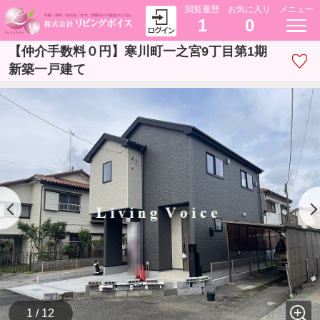
閲覧履歴
お気に入り
メニュー
1
0
【仲介手数料０円】寒川町一之宮9丁目第1期
新築一戸建て
1 / 12