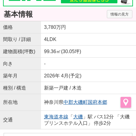
基本情報
情報の見方
価格
3,780万円
間取り / 詳細
4LDK
建物面積(坪数)
99.36㎡(30.05坪)
向き
-
築年月
2026年 4月(予定)
種別 / 構造
新築一戸建 / 木造
所在地
神奈川県
中郡大磯町
国府本郷
東海道本線
「
大磯
」駅 バス12分 「大磯
交通
プリンスホテル入口」 停歩2分