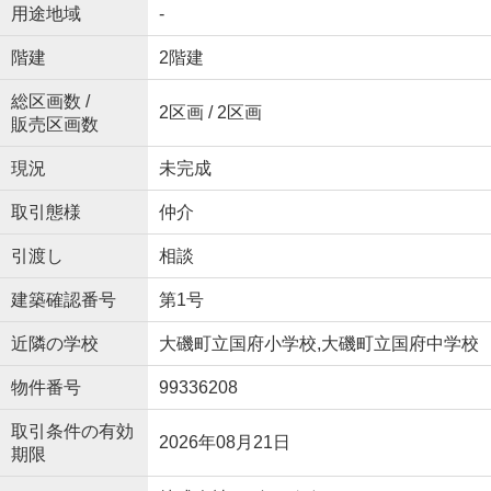
用途地域
-
階建
2階建
総区画数 /
2区画 / 2区画
販売区画数
現況
未完成
取引態様
仲介
引渡し
相談
建築確認番号
第1号
近隣の学校
大磯町立国府小学校,大磯町立国府中学校
物件番号
99336208
取引条件の有効
2026年08月21日
期限