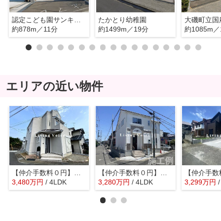
認定こども園サンキッズ国府
たかとり幼稚園
大磯町立国
約878m／11分
約1499m／19分
約1085m／
エリアの近い物件
【仲介手数料０円】大磯町東小磯 中古戸建
【仲介手数料０円】大磯町国府本郷2期 新築一戸建て 全5区画
3,480
万
円
/ 4LDK
3,280
万
円
/ 4LDK
3,299
万
円