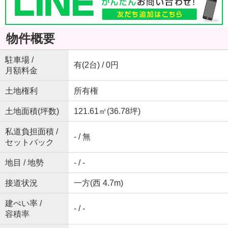
物件概要
駐車場 /
有(2台) / 0円
月額料金
土地権利
所有権
土地面積(坪数)
121.61㎡(36.78坪)
私道負担面積 /
- / 無
セットバック
地目 / 地勢
- / -
接道状況
一方(西 4.7m)
建ぺい率 /
- / -
容積率