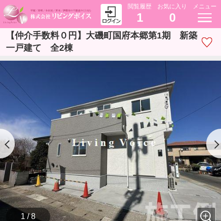
閲覧履歴
お気に入り
メニュー
1
0
【仲介手数料０円】大磯町国府本郷第1期 新築
一戸建て 全2棟
1 / 8