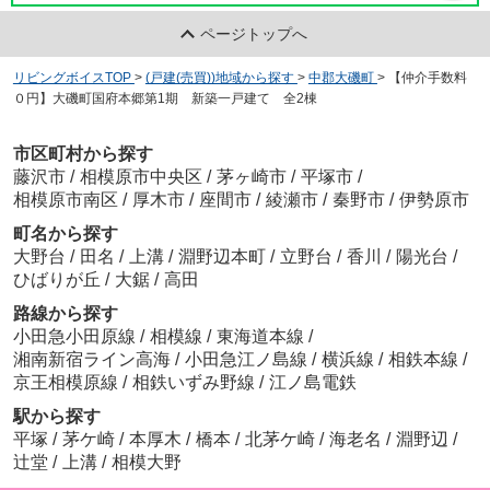
ページトップへ
リビングボイスTOP
>
(戸建(売買))地域から探す
>
中郡大磯町
>
【仲介手数料
０円】大磯町国府本郷第1期 新築一戸建て 全2棟
市区町村から探す
藤沢市
/
相模原市中央区
/
茅ヶ崎市
/
平塚市
/
相模原市南区
/
厚木市
/
座間市
/
綾瀬市
/
秦野市
/
伊勢原市
町名から探す
大野台
/
田名
/
上溝
/
淵野辺本町
/
立野台
/
香川
/
陽光台
/
ひばりが丘
/
大鋸
/
高田
路線から探す
小田急小田原線
/
相模線
/
東海道本線
/
湘南新宿ライン高海
/
小田急江ノ島線
/
横浜線
/
相鉄本線
/
京王相模原線
/
相鉄いずみ野線
/
江ノ島電鉄
駅から探す
平塚
/
茅ケ崎
/
本厚木
/
橋本
/
北茅ケ崎
/
海老名
/
淵野辺
/
辻堂
/
上溝
/
相模大野