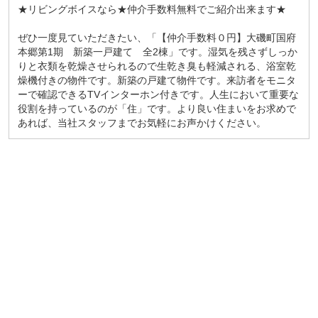
★リビングボイスなら★仲介手数料無料でご紹介出来ます★
ぜひ一度見ていただきたい、「【仲介手数料０円】大磯町国府
本郷第1期 新築一戸建て 全2棟」です。湿気を残さずしっか
りと衣類を乾燥させられるので生乾き臭も軽減される、浴室乾
燥機付きの物件です。新築の戸建て物件です。来訪者をモニタ
ーで確認できるTVインターホン付きです。人生において重要な
役割を持っているのが「住」です。より良い住まいをお求めで
あれば、当社スタッフまでお気軽にお声かけください。