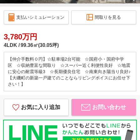
支払いシミュレーション
間取りを見る
3,780万円
4LDK
99.36㎡(30.05坪)
【仲介手数料０円】☆駐車場2台可能 ☆国府小・国府中学
区 ☆収納豊富な間取り ☆スーパー近く利便性良好 ☆地震
に安心の耐震等級3 ☆長期優良住宅 ☆南東向き陽当り良好♪
【大磯町の新築一戸建てのことならリビングボイスにお任せ下
さい！】
お気に入り追加
お問い合わせ