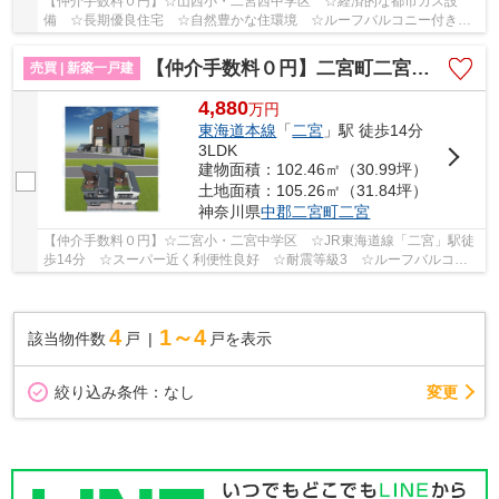
【仲介手数料０円】☆山西小・二宮西中学区 ☆経済的な都市ガス設
備 ☆長期優良住宅 ☆自然豊かな住環境 ☆ルーフバルコニー付き
☆コンビニ・ドラッグストア徒歩圏内にあり ☆WICが2か...
【仲介手数料０円】二宮町二宮 新築一戸建て 全2棟
売買 | 新築一戸建
4,880
万
円
東海道本線
「
二宮
」駅 徒歩14分
3LDK
建物面積：102.46㎡（30.99坪）
土地面積：105.26㎡（31.84坪）
神奈川県
中郡二宮町
二宮
【仲介手数料０円】☆二宮小・二宮中学区 ☆JR東海道線「二宮」駅徒
歩14分 ☆スーパー近く利便性良好 ☆耐震等級3 ☆ルーフバルコニ
ー付き ☆開放的な2階リビング ☆リビングイン階段 ...
4
1～4
該当物件数
戸
戸を表示
変更
絞り込み条件：
なし