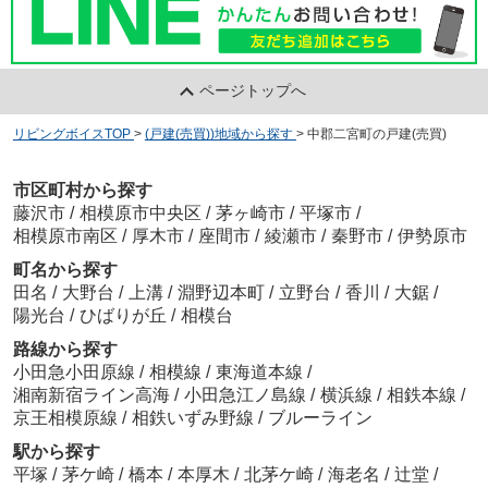
ページトップへ
リビングボイスTOP
>
(戸建(売買))地域から探す
>
中郡二宮町の戸建(売買)
市区町村から探す
藤沢市
/
相模原市中央区
/
茅ヶ崎市
/
平塚市
/
相模原市南区
/
厚木市
/
座間市
/
綾瀬市
/
秦野市
/
伊勢原市
町名から探す
田名
/
大野台
/
上溝
/
淵野辺本町
/
立野台
/
香川
/
大鋸
/
陽光台
/
ひばりが丘
/
相模台
路線から探す
小田急小田原線
/
相模線
/
東海道本線
/
湘南新宿ライン高海
/
小田急江ノ島線
/
横浜線
/
相鉄本線
/
京王相模原線
/
相鉄いずみ野線
/
ブルーライン
駅から探す
平塚
/
茅ケ崎
/
橋本
/
本厚木
/
北茅ケ崎
/
海老名
/
辻堂
/