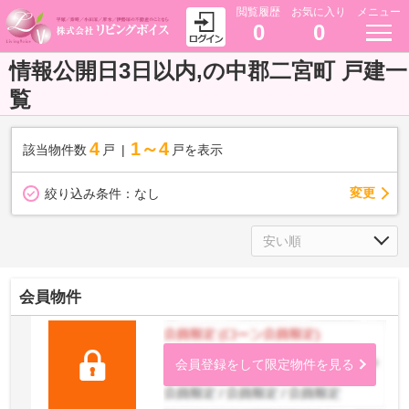
閲覧履歴
お気に入り
メニュー
0
0
情報公開日3日以内,の中郡二宮町 戸建一
覧
4
1～4
該当物件数
戸
戸を表示
変更
絞り込み条件：
なし
会員物件
会員登録をして限定物件を見る