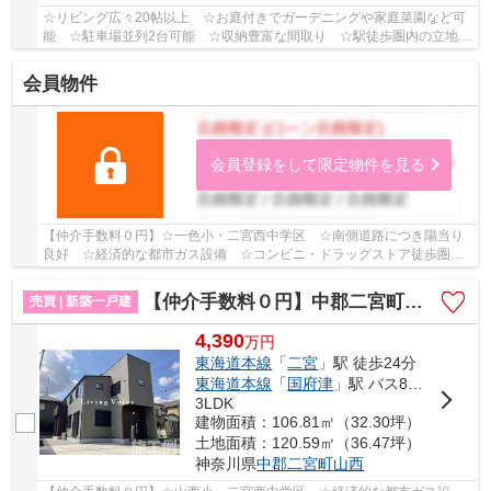
☆リビング広々20帖以上 ☆お庭付きでガーデニングや家庭菜園など可
能 ☆駐車場並列2台可能 ☆収納豊富な間取り ☆駅徒歩圏内の立地♪
【二宮町の新築一戸建てのことならリビングボイス...
会員物件
会員登録をして限定物件を見る
【仲介手数料０円】☆一色小・二宮西中学区 ☆南側道路につき陽当り
良好 ☆経済的な都市ガス設備 ☆コンビニ・ドラッグストア徒歩圏内
にあり生活便利 ☆地震に強い耐震等級 ☆収納豊富...
【仲介手数料０円】中郡二宮町山西 新築一戸建て No.13 全13区画
売買 | 新築一戸建
4,390
万
円
東海道本線
「
二宮
」駅 徒歩24分
東海道本線
「
国府津
」駅 バス8分 「押切（神奈川県）」 停歩9分
3LDK
建物面積：106.81㎡（32.30坪）
土地面積：120.59㎡（36.47坪）
神奈川県
中郡二宮町
山西