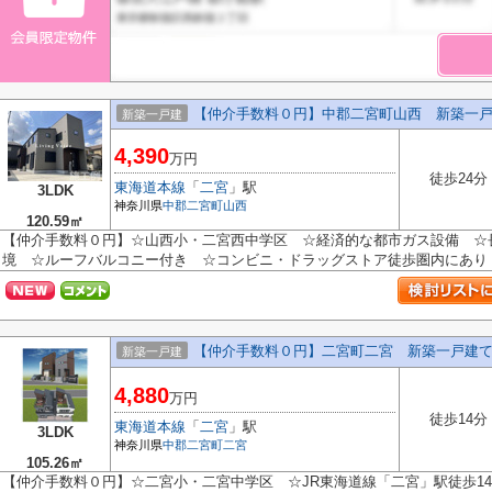
【仲介手数料０円】中郡二宮町山西 新築一戸建て
新築一戸建
4,390
万円
徒歩24分
東海道本線
「
二宮
」駅
3LDK
神奈川県
中郡二宮町
山西
120.59㎡
【仲介手数料０円】☆山西小・二宮西中学区 ☆経済的な都市ガス設備 ☆
境 ☆ルーフバルコニー付き ☆コンビニ・ドラッグストア徒歩圏内にあり ☆W
【仲介手数料０円】二宮町二宮 新築一戸建て
新築一戸建
4,880
万円
徒歩14分
東海道本線
「
二宮
」駅
3LDK
神奈川県
中郡二宮町
二宮
105.26㎡
【仲介手数料０円】☆二宮小・二宮中学区 ☆JR東海道線「二宮」駅徒歩1