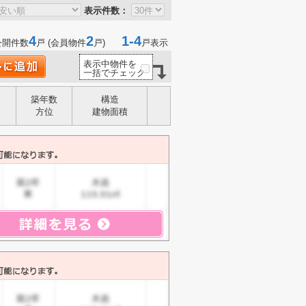
表示件数：
4
2
1-4
公開件数
戸 (会員物件
戸)
戸表示
表示中物件を
一括でチェック
築年数
構造
方位
建物面積