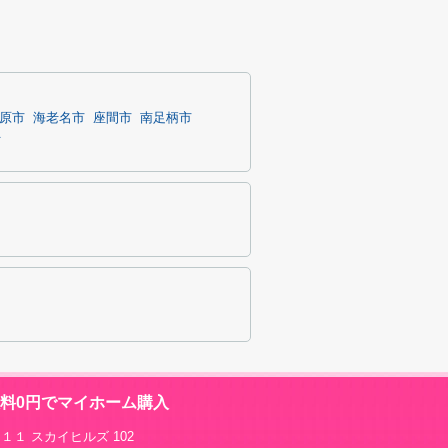
原市
海老名市
座間市
南足柄市
町
数料0円でマイホーム購入
１１ スカイヒルズ 102