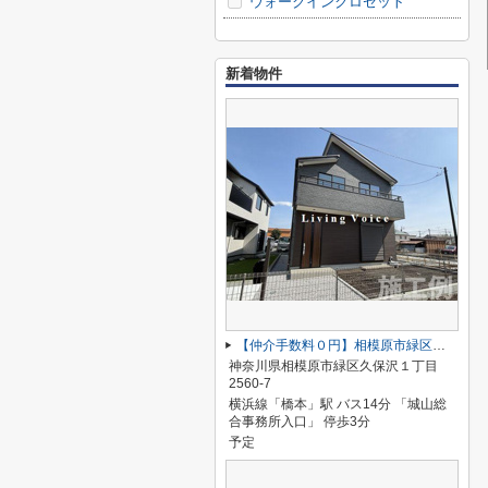
ウォークインクロゼット
新着物件
【仲介手数料０円】相模原市緑区久保沢1丁目 新築一戸建て 4号棟
神奈川県相模原市緑区久保沢１丁目
2560-7
横浜線「橋本」駅 バス14分 「城山総
合事務所入口」 停歩3分
予定