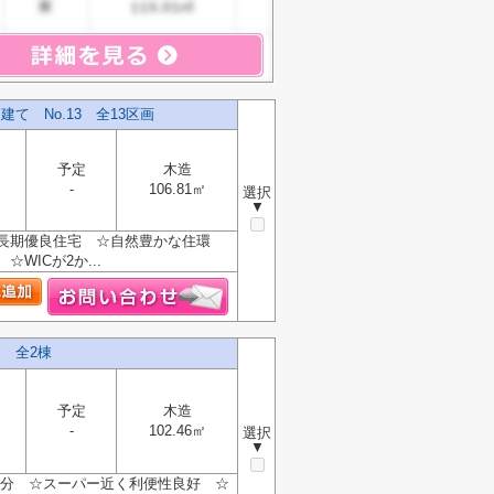
 No.13 全13区画
予定
木造
-
106.81㎡
選択
▼
長期優良住宅 ☆自然豊かな住環
ICが2か...
 全2棟
予定
木造
-
102.46㎡
選択
▼
4分 ☆スーパー近く利便性良好 ☆