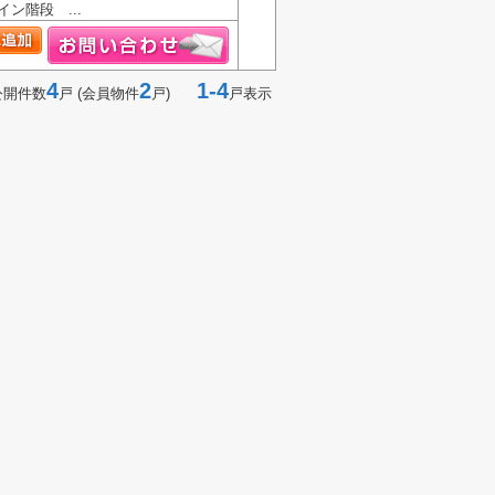
ン階段 ...
4
2
1-4
公開件数
戸 (会員物件
戸)
戸表示