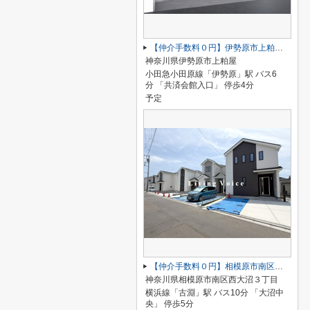
【仲介手数料０円】伊勢原市上粕屋第2期 新築一戸建て 1号棟 全2棟
神奈川県伊勢原市上粕屋
小田急小田原線「伊勢原」駅 バス6
分 「共済会館入口」 停歩4分
予定
【仲介手数料０円】相模原市南区西大沼3丁目 新築一戸建て 全14棟
神奈川県相模原市南区西大沼３丁目
横浜線「古淵」駅 バス10分 「大沼中
央」 停歩5分