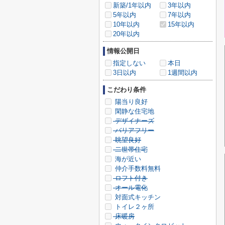
新築/1年以内
3年以内
5年以内
7年以内
10年以内
15年以内
20年以内
情報公開日
指定しない
本日
3日以内
1週間以内
こだわり条件
陽当り良好
閑静な住宅地
デザイナーズ
バリアフリー
眺望良好
二世帯住宅
海が近い
仲介手数料無料
ロフト付き
オール電化
対面式キッチン
トイレ２ヶ所
床暖房