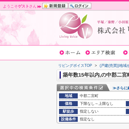
ようこそ
ゲスト
さん
リビングボイスTOP
>
(戸建(売買))地
築年数15年以内,の中郡二宮
≫さらに
地域
中郡二宮町
価格
下限なし～上限なし
駅徒歩
指定しない
設備条件
指定なし