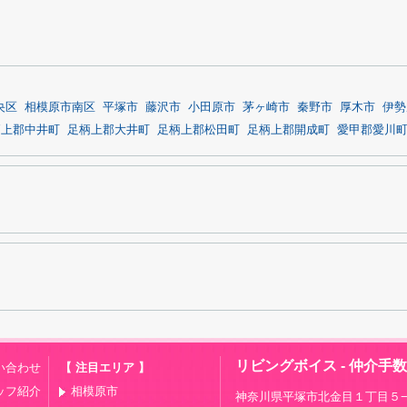
央区
相模原市南区
平塚市
藤沢市
小田原市
茅ヶ崎市
秦野市
厚木市
伊勢
柄上郡中井町
足柄上郡大井町
足柄上郡松田町
足柄上郡開成町
愛甲郡愛川
リビングボイス - 仲介手
い合わせ
【 注目エリア 】
ッフ紹介
相模原市
神奈川県平塚市北金目１丁目５−