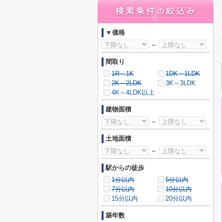
▼価格
～
間取り
1R～1K
1DK～1LDK
2K～2LDK
3K～3LDK
4K～4LDK以上
建物面積
～
土地面積
～
駅からの徒歩
1分以内
5分以内
7分以内
10分以内
15分以内
20分以内
築年数