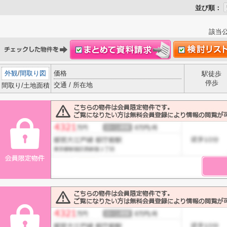
並び順：
該当
外観
/
間取り図
価格
駅徒歩
停歩
交通 / 所在地
間取り/土地面積