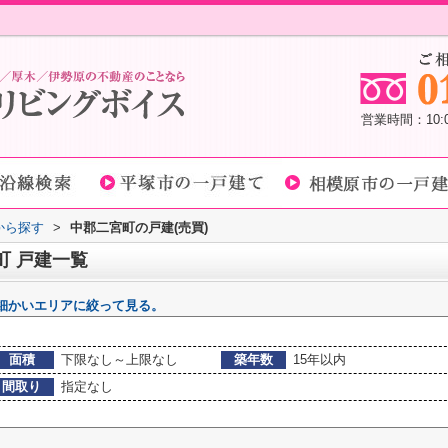
営業時間：10
域から探す
>
中郡二宮町の戸建(売買)
町 戸建一覧
細かいエリアに絞って見る。
面積
下限なし～上限なし
築年数
15年以内
間取り
指定なし