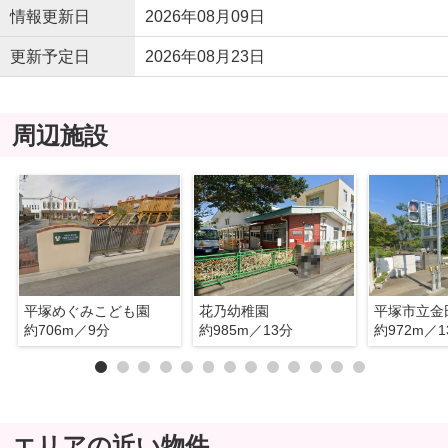
情報更新日
2026年08月09日
更新予定日
2026年08月23日
周辺施設
平塚めぐみこども園
花乃幼稚園
平塚市立金
約706m／9分
約985m／13分
約972m／1
エリアの近い物件