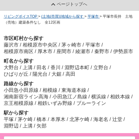
ページトップへ
リビングボイスTOP
>
(土地(売買))地域から探す
>
平塚市
>
平塚市長持 土地
（売地）建築条件なし 全12区画
市区町村から探す
藤沢市
/
相模原市中央区
/
茅ヶ崎市
/
平塚市
/
相模原市南区
/
厚木市
/
座間市
/
綾瀬市
/
秦野市
/
伊勢原市
町名から探す
大野台
/
上溝
/
田名
/
香川
/
淵野辺本町
/
立野台
/
ひばりが丘
/
陽光台
/
大鋸
/
高田
路線から探す
小田急小田原線
/
相模線
/
東海道本線
/
湘南新宿ライン高海
/
小田急江ノ島線
/
横浜線
/
相鉄本線
/
京王相模原線
/
相鉄いずみ野線
/
ブルーライン
駅から探す
平塚
/
茅ケ崎
/
橋本
/
本厚木
/
北茅ケ崎
/
海老名
/
辻堂
/
淵野辺
/
上溝
/
矢部