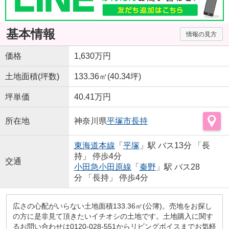
基本情報
情報の見方
価格
1,630万円
土地面積(坪数)
133.36㎡(40.34坪)
坪単価
40.41万円
所在地
神奈川県
平塚市
長持
東海道本線
「
平塚
」駅 バス13分 「長
持」 停歩4分
交通
小田急小田原線
「
秦野
」駅 バス28
分 「長持」 停歩4分
広さの心配がいらない土地面積133.36㎡(公簿)。売地をお探し
の方に是非見て頂きたいイチオシの土地です。土地購入に関す
るお問い合わせは0120-028-551からリビングボイスまでお気軽