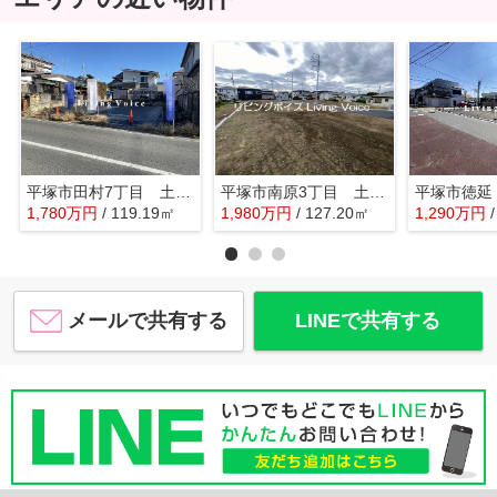
平塚市田村7丁目 土地（売地）全2区画
平塚市南原3丁目 土地（売地）建築条件なし NO.3 全10区画
1,780
万
円
/ 119.19㎡
1,980
万
円
/ 127.20㎡
1,290
万
円
メールで共有する
LINEで共有する