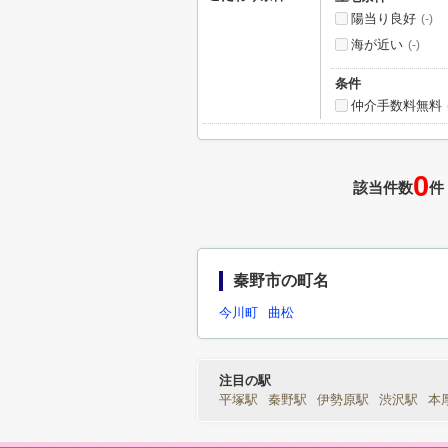
陽当り良好
(-)
海が近い
(-)
条件
仲介手数料無料
0
該当件数
件
秦野市の町名
今川町
曲松
注目の駅
平塚駅
秦野駅
伊勢原駅
渋沢駅
本