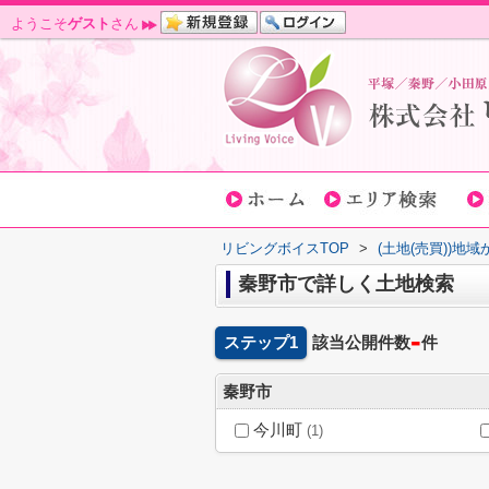
ようこそ
ゲスト
さん
リビングボイスTOP
>
(土地(売買))地
秦野市で詳しく土地検索
-
ステップ1
該当公開件数
件
秦野市
今川町
(1)