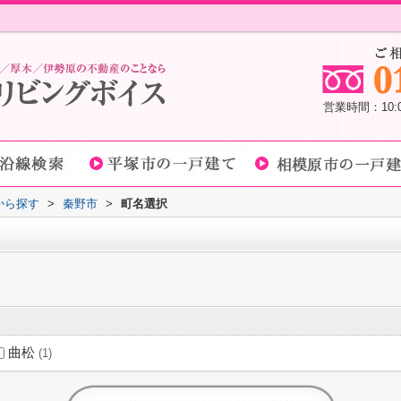
営業時間：10
域から探す
>
秦野市
>
町名選択
曲松
(1)