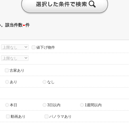
-
い。該当件数
件
～
値下げ物件
～
古家あり
あり
なし
本日
3日以内
1週間以内
動画あり
パノラマあり