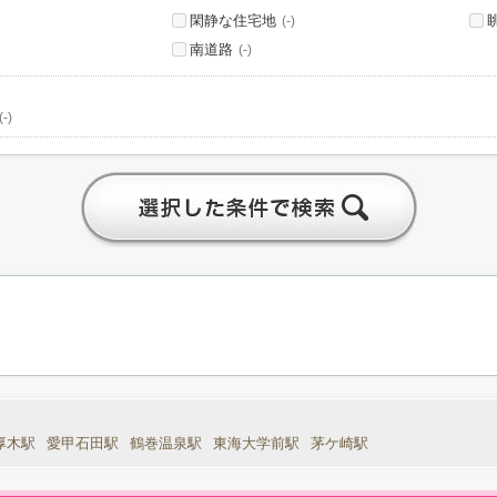
閑静な住宅地
(-)
南道路
(-)
(-)
厚木駅
愛甲石田駅
鶴巻温泉駅
東海大学前駅
茅ケ崎駅