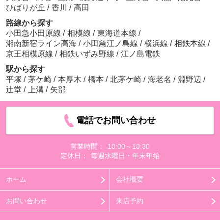
ひばりが丘
/
香川
/
高田
路線から探す
小田急小田原線
/
相模線
/
東海道本線
/
湘南新宿ライン高海
/
小田急江ノ島線
/
横浜線
/
相鉄本線
/
京王相模原線
/
相鉄いずみ野線
/
江ノ島電鉄
駅から探す
平塚
/
茅ケ崎
/
本厚木
/
橋本
/
北茅ケ崎
/
海老名
/
淵野辺
/
辻堂
/
上溝
/
矢部
電話でお問い合わせ
営業時間：
10:00～18:30
定休日：
毎週水曜日・年末年始
ホーム
会社概要
お問い合わせ
来店予約