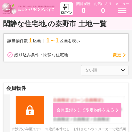
閲覧履歴
お気に入り
メニュー
0
0
閑静な住宅地,の秦野市 土地一覧
1
1～1
該当物件数
区画
区画を表示
変更
絞り込み条件：
閑静な住宅地
会員物件
会員登録をして限定物件を見る
☆渋沢小学区です♪ ☆建築条件なし・お好きなハウスメーカーで建築可