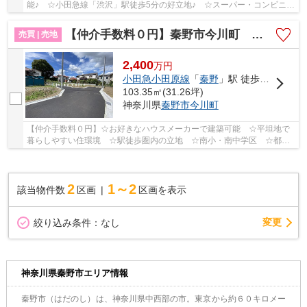
能♪ ☆小田急線「渋沢」駅徒歩5分の好立地♪ ☆スーパー・コンビニ・
ドラッグストア徒歩圏内にあり生活便利♪ ☆閑静...
【仲介手数料０円】秦野市今川町 土地（売地）全4区画
売買 | 売地
2,400
万
円
小田急小田原線
「
秦野
」駅 徒歩5分
103.35㎡(31.26坪)
神奈川県
秦野市
今川町
【仲介手数料０円】☆お好きなハウスメーカーで建築可能 ☆平坦地で
暮らしやすい住環境 ☆駅徒歩圏内の立地 ☆南小・南中学区 ☆都市
ガス設備で経済的♪ 【秦野市の土地（売地）のことな...
2
1～2
該当物件数
区画
区画を表示
変更
絞り込み条件：
なし
神奈川県秦野市エリア情報
秦野市（はだのし）は、神奈川県中西部の市。東京から約６０キロメー