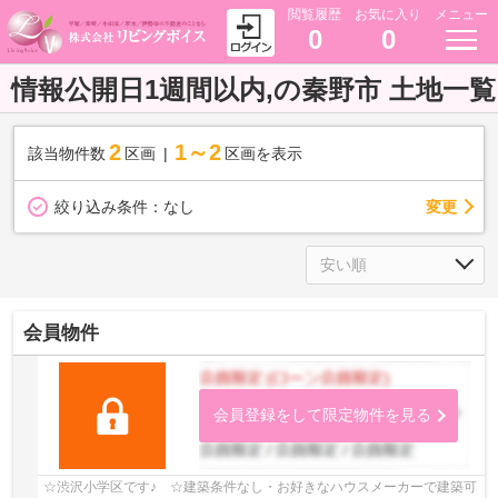
閲覧履歴
お気に入り
メニュー
0
0
情報公開日1週間以内,の秦野市 土地一覧
2
1～2
該当物件数
区画
区画を表示
変更
絞り込み条件：
なし
会員物件
会員登録をして限定物件を見る
☆渋沢小学区です♪ ☆建築条件なし・お好きなハウスメーカーで建築可