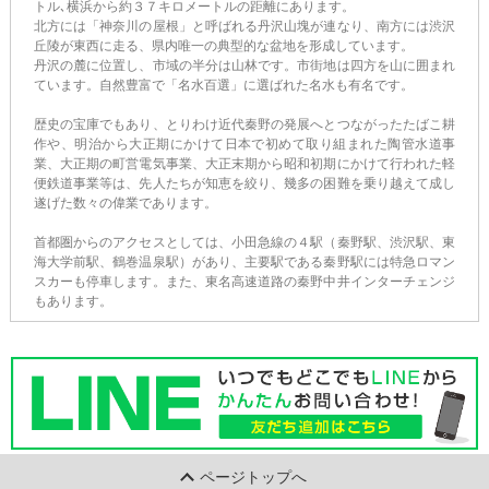
トル､横浜から約３７キロメートルの距離にあります。
北方には「神奈川の屋根」と呼ばれる丹沢山塊が連なり、南方には渋沢
丘陵が東西に走る、県内唯一の典型的な盆地を形成しています。
丹沢の麓に位置し、市域の半分は山林です。市街地は四方を山に囲まれ
ています。自然豊富で「名水百選」に選ばれた名水も有名です。
歴史の宝庫でもあり、とりわけ近代秦野の発展へとつながったたばこ耕
作や、明治から大正期にかけて日本で初めて取り組まれた陶管水道事
業、大正期の町営電気事業、大正末期から昭和初期にかけて行われた軽
便鉄道事業等は、先人たちが知恵を絞り、幾多の困難を乗り越えて成し
遂げた数々の偉業であります。
首都圏からのアクセスとしては、小田急線の４駅（秦野駅、渋沢駅、東
海大学前駅、鶴巻温泉駅）があり、主要駅である秦野駅には特急ロマン
スカーも停車します。また、東名高速道路の秦野中井インターチェンジ
もあります。
ページトップへ