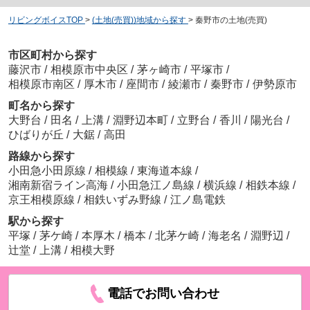
リビングボイスTOP
>
(土地(売買))地域から探す
>
秦野市の土地(売買)
市区町村から探す
藤沢市
/
相模原市中央区
/
茅ヶ崎市
/
平塚市
/
相模原市南区
/
厚木市
/
座間市
/
綾瀬市
/
秦野市
/
伊勢原市
町名から探す
大野台
/
田名
/
上溝
/
淵野辺本町
/
立野台
/
香川
/
陽光台
/
ひばりが丘
/
大鋸
/
高田
路線から探す
小田急小田原線
/
相模線
/
東海道本線
/
湘南新宿ライン高海
/
小田急江ノ島線
/
横浜線
/
相鉄本線
/
京王相模原線
/
相鉄いずみ野線
/
江ノ島電鉄
駅から探す
平塚
/
茅ケ崎
/
本厚木
/
橋本
/
北茅ケ崎
/
海老名
/
淵野辺
/
辻堂
/
上溝
/
相模大野
電話でお問い合わせ