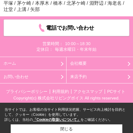
平塚
/
茅ケ崎
/
本厚木
/
橋本
/
北茅ケ崎
/
淵野辺
/
海老名
/
辻堂
/
上溝
/
矢部
電話でお問い合わせ
営業時間：
10:00～18:30
定休日：
毎週水曜日・年末年始
ホーム
会社概要
お問い合わせ
来店予約
プライバシーポリシー
利用規約
アクセスマップ
PCサイト
Copyright(c) 株式会社リビングボイス All rights reserved.
当サイトでは、お客様の当サイト利用状況把握、サービス向上検討を目的と
して、クッキー（Cookie）を使用しています。
詳しくは、当社の
「Cookieの取扱いについて」
をご確認ください。
閉じる