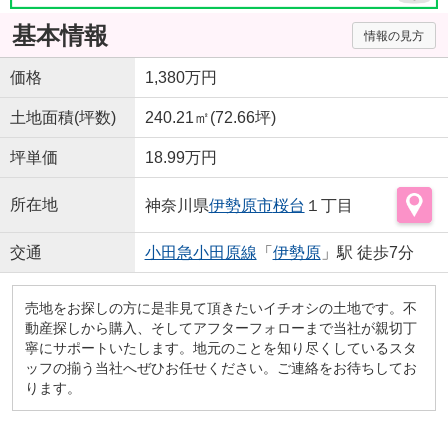
基本情報
情報の見方
価格
1,380万円
土地面積(坪数)
240.21㎡(72.66坪)
坪単価
18.99万円
所在地
神奈川県
伊勢原市
桜台
１丁目
交通
小田急小田原線
「
伊勢原
」駅 徒歩7分
売地をお探しの方に是非見て頂きたいイチオシの土地です。不
動産探しから購入、そしてアフターフォローまで当社が親切丁
寧にサポートいたします。地元のことを知り尽くしているスタ
ッフの揃う当社へぜひお任せください。ご連絡をお待ちしてお
ります。