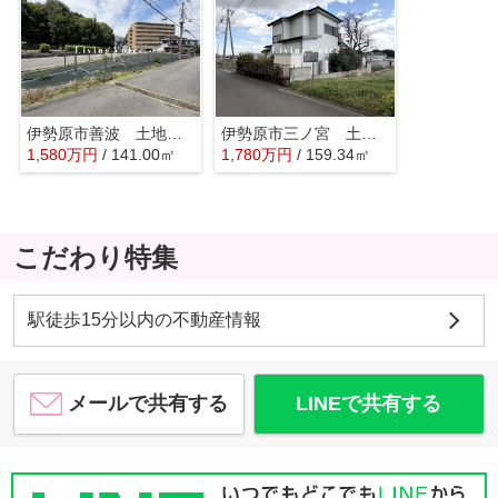
伊勢原市善波 土地（売地） 建築条件なし 全2区画
伊勢原市三ノ宮 土地（売地）建築条件なし
1,580
万
円
/ 141.00㎡
1,780
万
円
/ 159.34㎡
こだわり特集
駅徒歩15分以内の不動産情報
メールで共有する
LINEで共有する