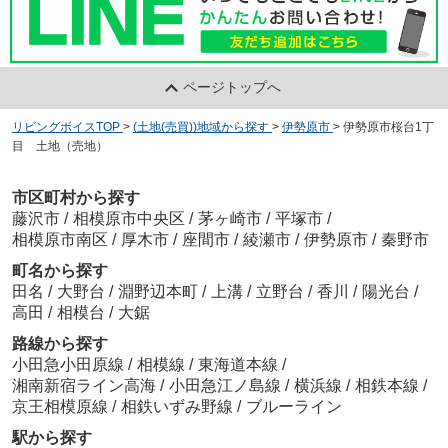
ページトップへ
リビングボイスTOP
>
(土地(売買))地域から探す
>
伊勢原市
>
伊勢原市桜台1丁
目 土地（売地）
市区町村から探す
藤沢市
/
相模原市中央区
/
茅ヶ崎市
/
平塚市
/
相模原市南区
/
厚木市
/
座間市
/
綾瀬市
/
伊勢原市
/
秦野市
町名から探す
田名
/
大野台
/
淵野辺本町
/
上溝
/
立野台
/
香川
/
陽光台
/
高田
/
相模台
/
大鋸
路線から探す
小田急小田原線
/
相模線
/
東海道本線
/
湘南新宿ライン高海
/
小田急江ノ島線
/
横浜線
/
相鉄本線
/
京王相模原線
/
相鉄いずみ野線
/
ブルーライン
駅から探す