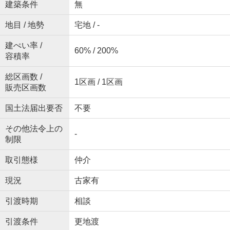
建築条件
無
地目 / 地勢
宅地 / -
建ぺい率 /
60% / 200%
容積率
総区画数 /
1区画 / 1区画
販売区画数
国土法届出要否
不要
その他法令上の
-
制限
取引態様
仲介
現況
古家有
引渡時期
相談
引渡条件
更地渡