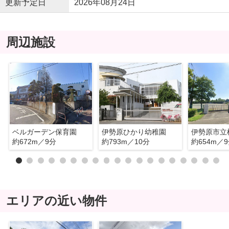
更新予定日
2026年08月24日
周辺施設
ベルガーデン保育園
伊勢原ひかり幼稚園
伊勢原市立
約672m／9分
約793m／10分
約654m／
エリアの近い物件