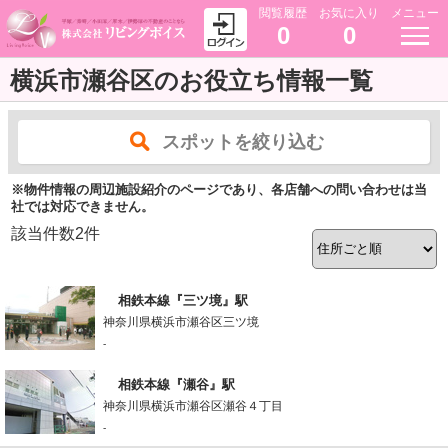
閲覧履歴
お気に入り
メニュー
0
0
横浜市瀬谷区のお役立ち情報一覧
スポットを絞り込む
※物件情報の周辺施設紹介のページであり、各店舗への問い合わせは当
社では対応できません。
該当件数
2
件
相鉄本線『三ツ境』駅
神奈川県横浜市瀬谷区三ツ境
-
相鉄本線『瀬谷』駅
神奈川県横浜市瀬谷区瀬谷４丁目
-