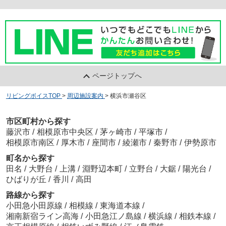
ページトップへ
リビングボイスTOP
>
周辺施設案内
>
横浜市瀬谷区
市区町村から探す
藤沢市
/
相模原市中央区
/
茅ヶ崎市
/
平塚市
/
相模原市南区
/
厚木市
/
座間市
/
綾瀬市
/
秦野市
/
伊勢原市
町名から探す
田名
/
大野台
/
上溝
/
淵野辺本町
/
立野台
/
大鋸
/
陽光台
/
ひばりが丘
/
香川
/
高田
路線から探す
小田急小田原線
/
相模線
/
東海道本線
/
湘南新宿ライン高海
/
小田急江ノ島線
/
横浜線
/
相鉄本線
/