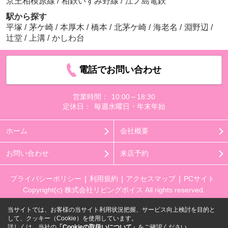
京王相模原線
/
相鉄いずみ野線
/
江ノ島電鉄
駅から探す
平塚
/
茅ケ崎
/
本厚木
/
橋本
/
北茅ケ崎
/
海老名
/
淵野辺
/
辻堂
/
上溝
/
かしわ台
電話でお問い合わせ
営業時間：
10:00～18:30
定休日：
毎週水曜日・年末年始
ホーム
会社概要
お問い合わせ
来店予約
プライバシーポリシー
利用規約
アクセスマップ
PCサイト
Copyright(c) 株式会社リビングボイス All rights reserved.
当サイトでは、お客様の当サイト利用状況把握、サービス向上検討を目的と
して、クッキー（Cookie）を使用しています。
詳しくは、当社の
「Cookieの取扱いについて」
をご確認ください。