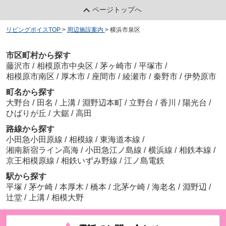
ページトップへ
リビングボイスTOP
>
周辺施設案内
>
横浜市泉区
市区町村から探す
藤沢市
/
相模原市中央区
/
茅ヶ崎市
/
平塚市
/
相模原市南区
/
厚木市
/
座間市
/
綾瀬市
/
秦野市
/
伊勢原市
町名から探す
大野台
/
田名
/
上溝
/
淵野辺本町
/
立野台
/
香川
/
陽光台
/
ひばりが丘
/
大鋸
/
高田
路線から探す
小田急小田原線
/
相模線
/
東海道本線
/
湘南新宿ライン高海
/
小田急江ノ島線
/
横浜線
/
相鉄本線
/
京王相模原線
/
相鉄いずみ野線
/
江ノ島電鉄
駅から探す
平塚
/
茅ケ崎
/
本厚木
/
橋本
/
北茅ケ崎
/
海老名
/
淵野辺
/
辻堂
/
上溝
/
相模大野