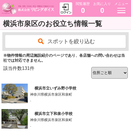
閲覧履歴
お気に入り
メニュー
0
0
横浜市泉区のお役立ち情報一覧
スポットを絞り込む
※物件情報の周辺施設紹介のページであり、各店舗への問い合わせは当
社では対応できません。
該当件数
131
件
横浜市立いずみ野小学校
神奈川県横浜市泉区和泉町
-
横浜市立下和泉小学校
神奈川県横浜市泉区和泉町
-