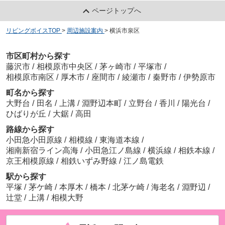
ページトップへ
リビングボイスTOP
>
周辺施設案内
>
横浜市泉区
市区町村から探す
藤沢市
/
相模原市中央区
/
茅ヶ崎市
/
平塚市
/
相模原市南区
/
厚木市
/
座間市
/
綾瀬市
/
秦野市
/
伊勢原市
町名から探す
大野台
/
田名
/
上溝
/
淵野辺本町
/
立野台
/
香川
/
陽光台
/
ひばりが丘
/
大鋸
/
高田
路線から探す
小田急小田原線
/
相模線
/
東海道本線
/
湘南新宿ライン高海
/
小田急江ノ島線
/
横浜線
/
相鉄本線
/
京王相模原線
/
相鉄いずみ野線
/
江ノ島電鉄
駅から探す
平塚
/
茅ケ崎
/
本厚木
/
橋本
/
北茅ケ崎
/
海老名
/
淵野辺
/
辻堂
/
上溝
/
相模大野