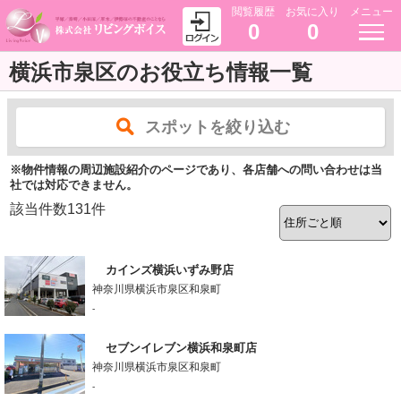
閲覧履歴
お気に入り
メニュー
0
0
横浜市泉区のお役立ち情報一覧
スポットを絞り込む
※物件情報の周辺施設紹介のページであり、各店舗への問い合わせは当
社では対応できません。
該当件数
131
件
カインズ横浜いずみ野店
神奈川県横浜市泉区和泉町
-
セブンイレブン横浜和泉町店
神奈川県横浜市泉区和泉町
-