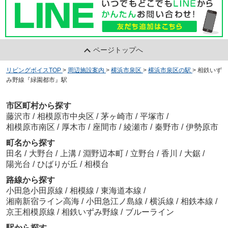
ページトップへ
リビングボイスTOP
>
周辺施設案内
>
横浜市泉区
>
横浜市泉区の駅
>
相鉄いず
み野線『緑園都市』駅
市区町村から探す
藤沢市
/
相模原市中央区
/
茅ヶ崎市
/
平塚市
/
相模原市南区
/
厚木市
/
座間市
/
綾瀬市
/
秦野市
/
伊勢原市
町名から探す
田名
/
大野台
/
上溝
/
淵野辺本町
/
立野台
/
香川
/
大鋸
/
陽光台
/
ひばりが丘
/
相模台
路線から探す
小田急小田原線
/
相模線
/
東海道本線
/
湘南新宿ライン高海
/
小田急江ノ島線
/
横浜線
/
相鉄本線
/
京王相模原線
/
相鉄いずみ野線
/
ブルーライン
駅から探す