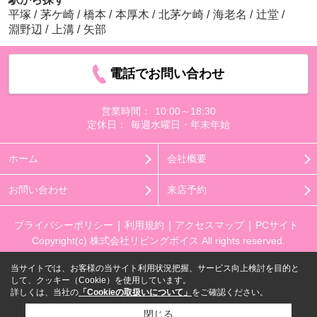
平塚
/
茅ケ崎
/
橋本
/
本厚木
/
北茅ケ崎
/
海老名
/
辻堂
/
淵野辺
/
上溝
/
矢部
電話でお問い合わせ
営業時間：
10:00～18:30
定休日：
毎週水曜日・年末年始
ホーム
会社概要
お問い合わせ
来店予約
プライバシーポリシー
利用規約
アクセスマップ
PCサイト
Copyright(c) 株式会社リビングボイス All rights reserved.
当サイトでは、お客様の当サイト利用状況把握、サービス向上検討を目的と
して、クッキー（Cookie）を使用しています。
詳しくは、当社の
「Cookieの取扱いについて」
をご確認ください。
閉じる