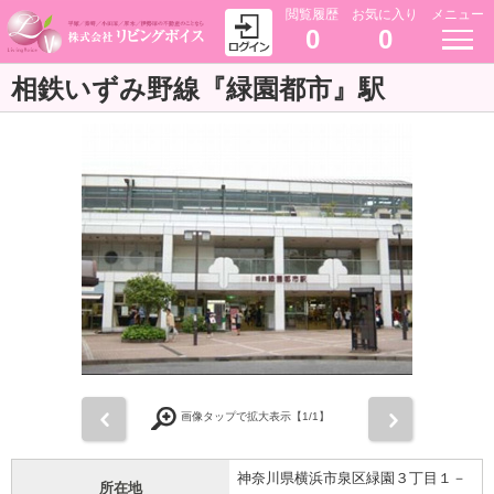
閲覧履歴
お気に入り
メニュー
0
0
相鉄いずみ野線『緑園都市』駅
前
次
画像タップで拡大表示【
1
/1】
神奈川県横浜市泉区緑園３丁目１－
所在地