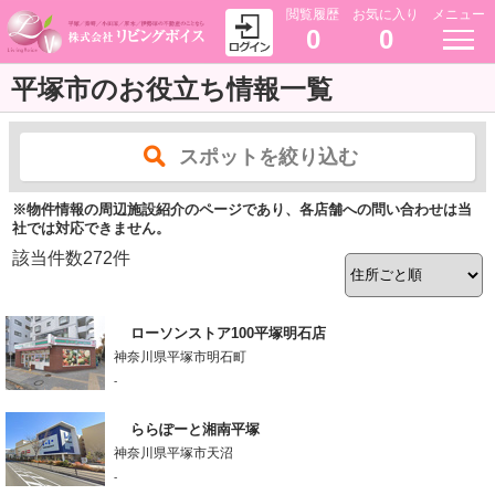
閲覧履歴
お気に入り
メニュー
0
0
平塚市のお役立ち情報一覧
スポットを絞り込む
※物件情報の周辺施設紹介のページであり、各店舗への問い合わせは当
社では対応できません。
該当件数
272
件
ローソンストア100平塚明石店
神奈川県平塚市明石町
-
ららぽーと湘南平塚
神奈川県平塚市天沼
-