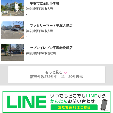
平塚市立金田小学校
神奈川県平塚市入野
-
ファミリーマート平塚入野店
神奈川県平塚市入野
-
セブンイレブン平塚老松町店
神奈川県平塚市老松町
-
もっと見る
該当件数272件中
11
－
20
件表示