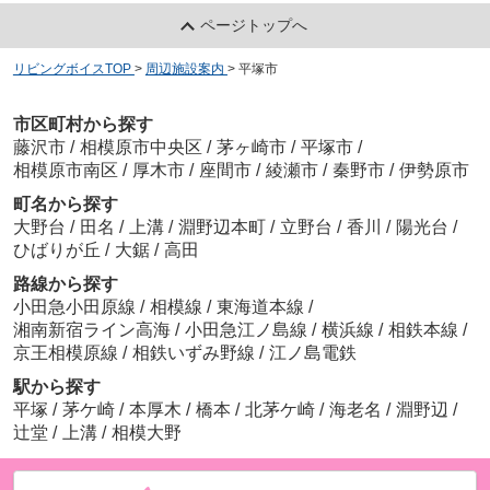
ページトップへ
リビングボイスTOP
>
周辺施設案内
>
平塚市
市区町村から探す
藤沢市
/
相模原市中央区
/
茅ヶ崎市
/
平塚市
/
相模原市南区
/
厚木市
/
座間市
/
綾瀬市
/
秦野市
/
伊勢原市
町名から探す
大野台
/
田名
/
上溝
/
淵野辺本町
/
立野台
/
香川
/
陽光台
/
ひばりが丘
/
大鋸
/
高田
路線から探す
小田急小田原線
/
相模線
/
東海道本線
/
湘南新宿ライン高海
/
小田急江ノ島線
/
横浜線
/
相鉄本線
/
京王相模原線
/
相鉄いずみ野線
/
江ノ島電鉄
駅から探す
平塚
/
茅ケ崎
/
本厚木
/
橋本
/
北茅ケ崎
/
海老名
/
淵野辺
/
辻堂
/
上溝
/
相模大野