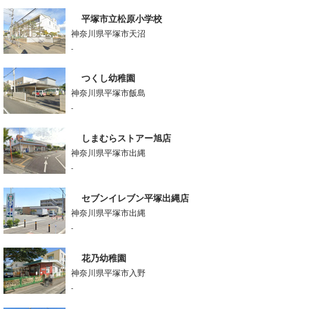
平塚市立松原小学校
神奈川県平塚市天沼
-
つくし幼稚園
神奈川県平塚市飯島
-
しまむらストアー旭店
神奈川県平塚市出縄
-
セブンイレブン平塚出縄店
神奈川県平塚市出縄
-
花乃幼稚園
神奈川県平塚市入野
-