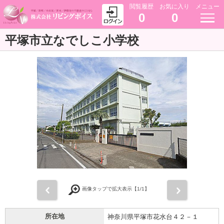
閲覧履歴
お気に入り
メニュー
0
0
平塚市立なでしこ小学校
前
次
画像タップで拡大表示【
1
/1】
所在地
神奈川県平塚市花水台４２－１