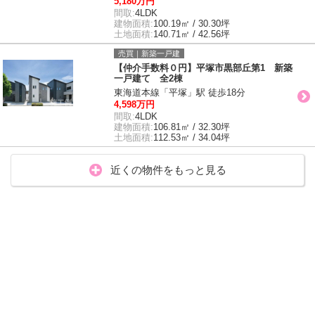
5,180万円
間取:
4LDK
建物面積:
100.19㎡ / 30.30坪
土地面積:
140.71㎡ / 42.56坪
売買｜新築一戸建
【仲介手数料０円】平塚市黒部丘第1 新築
一戸建て 全2棟
東海道本線「平塚」駅 徒歩18分
4,598万円
間取:
4LDK
建物面積:
106.81㎡ / 32.30坪
土地面積:
112.53㎡ / 34.04坪
近くの物件をもっと見る