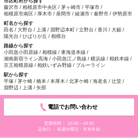
市区町村から探す
藤沢市
/
相模原市中央区
/
茅ヶ崎市
/
平塚市
/
相模原市南区
/
厚木市
/
座間市
/
綾瀬市
/
秦野市
/
伊勢原市
町名から探す
田名
/
大野台
/
上溝
/
淵野辺本町
/
立野台
/
香川
/
大鋸
/
陽光台
/
ひばりが丘
/
相模台
路線から探す
小田急小田原線
/
相模線
/
東海道本線
/
湘南新宿ライン高海
/
小田急江ノ島線
/
横浜線
/
相鉄本線
/
京王相模原線
/
相鉄いずみ野線
/
ブルーライン
駅から探す
平塚
/
茅ケ崎
/
橋本
/
本厚木
/
北茅ケ崎
/
海老名
/
辻堂
/
淵野辺
/
上溝
/
矢部
電話でお問い合わせ
営業時間：
10:00～18:30
定休日：
毎週水曜日・年末年始