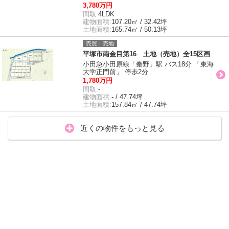
3,780万円
間取:
4LDK
建物面積:
107.20㎡ / 32.42坪
土地面積:
165.74㎡ / 50.13坪
売買｜売地
平塚市南金目第16 土地（売地）全15区画
小田急小田原線「秦野」駅 バス18分 「東海
大学正門前」 停歩2分
1,780万円
間取:
-
建物面積:
- / 47.74坪
土地面積:
157.84㎡ / 47.74坪
近くの物件をもっと見る