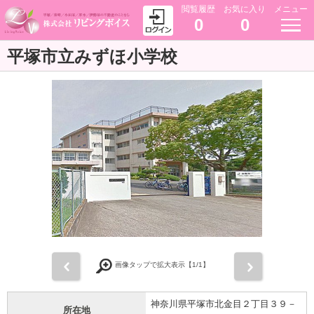
閲覧履歴
お気に入り
メニュー
0
0
平塚市立みずほ小学校
前
次
画像タップで拡大表示【
1
/1】
神奈川県平塚市北金目２丁目３９－
所在地