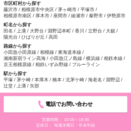
市区町村から探す
藤沢市
/
相模原市中央区
/
茅ヶ崎市
/
平塚市
/
相模原市南区
/
厚木市
/
座間市
/
綾瀬市
/
秦野市
/
伊勢原市
町名から探す
田名
/
上溝
/
大野台
/
淵野辺本町
/
香川
/
立野台
/
大鋸
/
陽光台
/
ひばりが丘
/
高田
路線から探す
小田急小田原線
/
相模線
/
東海道本線
/
湘南新宿ライン高海
/
小田急江ノ島線
/
横浜線
/
相鉄本線
/
京王相模原線
/
相鉄いずみ野線
/
ブルーライン
駅から探す
平塚
/
茅ケ崎
/
本厚木
/
橋本
/
北茅ケ崎
/
海老名
/
淵野辺
/
辻堂
/
上溝
/
矢部
電話でお問い合わせ
営業時間：
10:00～18:30
定休日：
毎週水曜日・年末年始