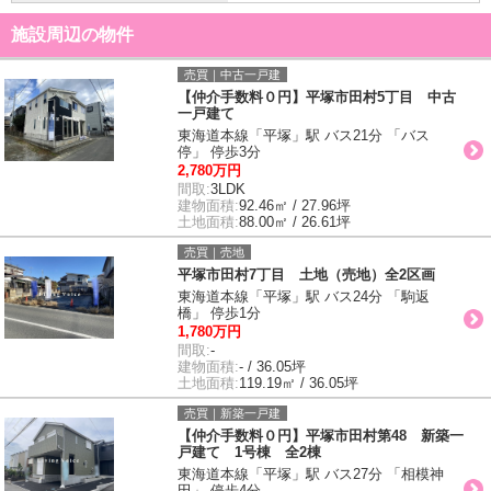
施設周辺の物件
売買｜中古一戸建
【仲介手数料０円】平塚市田村5丁目 中古
一戸建て
東海道本線「平塚」駅 バス21分 「バス
停」 停歩3分
2,780万円
間取:
3LDK
建物面積:
92.46㎡ / 27.96坪
土地面積:
88.00㎡ / 26.61坪
売買｜売地
平塚市田村7丁目 土地（売地）全2区画
東海道本線「平塚」駅 バス24分 「駒返
橋」 停歩1分
1,780万円
間取:
-
建物面積:
- / 36.05坪
土地面積:
119.19㎡ / 36.05坪
売買｜新築一戸建
【仲介手数料０円】平塚市田村第48 新築一
戸建て 1号棟 全2棟
東海道本線「平塚」駅 バス27分 「相模神
田」 停歩4分