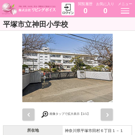
閲覧履歴
お気に入り
メニュー
0
0
平塚市立神田小学校
前
次
画像タップで拡大表示【
1
/1】
所在地
神奈川県平塚市田村６丁目１－１