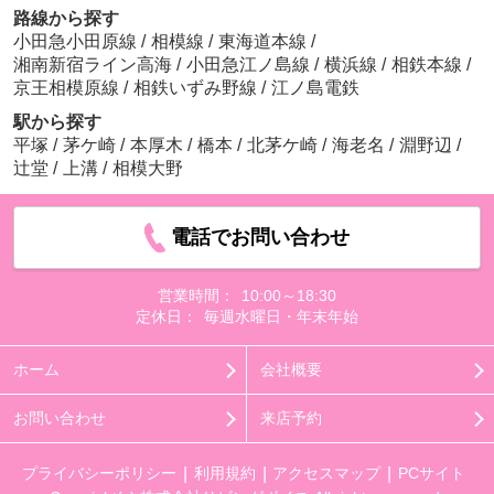
路線から探す
小田急小田原線
/
相模線
/
東海道本線
/
湘南新宿ライン高海
/
小田急江ノ島線
/
横浜線
/
相鉄本線
/
京王相模原線
/
相鉄いずみ野線
/
江ノ島電鉄
駅から探す
平塚
/
茅ケ崎
/
本厚木
/
橋本
/
北茅ケ崎
/
海老名
/
淵野辺
/
辻堂
/
上溝
/
相模大野
電話でお問い合わせ
営業時間：
10:00～18:30
定休日：
毎週水曜日・年末年始
ホーム
会社概要
お問い合わせ
来店予約
プライバシーポリシー
利用規約
アクセスマップ
PCサイト