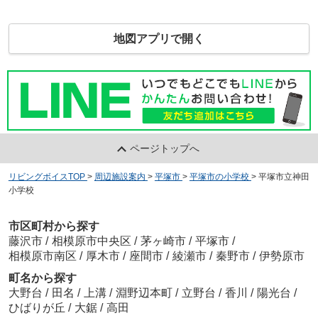
地図アプリで開く
ページトップへ
リビングボイスTOP
>
周辺施設案内
>
平塚市
>
平塚市の小学校
>
平塚市立神田
小学校
市区町村から探す
藤沢市
/
相模原市中央区
/
茅ヶ崎市
/
平塚市
/
相模原市南区
/
厚木市
/
座間市
/
綾瀬市
/
秦野市
/
伊勢原市
町名から探す
大野台
/
田名
/
上溝
/
淵野辺本町
/
立野台
/
香川
/
陽光台
/
ひばりが丘
/
大鋸
/
高田