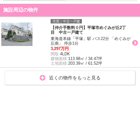
施設周辺の物件
売買｜中古一戸建
【仲介手数料０円】平塚市めぐみが丘2丁
目 中古一戸建て
東海道本線「平塚」駅 バス22分 「めぐみが
丘南」 停歩1分
3,297万円
間取:
4LDK
建物面積:
113.98㎡ / 34.47坪
土地面積:
203.39㎡ / 61.52坪
近くの物件をもっと見る