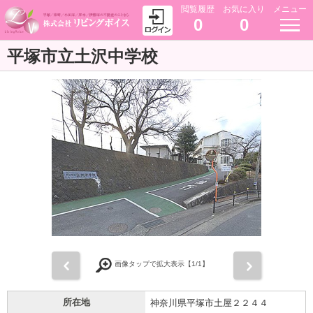
閲覧履歴
お気に入り
メニュー
0
0
平塚市立土沢中学校
前
次
画像タップで拡大表示【
1
/1】
所在地
神奈川県平塚市土屋２２４４