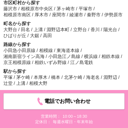
市区町村から探す
藤沢市
/
相模原市中央区
/
茅ヶ崎市
/
平塚市
/
相模原市南区
/
厚木市
/
座間市
/
綾瀬市
/
秦野市
/
伊勢原市
町名から探す
大野台
/
田名
/
上溝
/
淵野辺本町
/
立野台
/
香川
/
陽光台
/
ひばりが丘
/
大鋸
/
高田
路線から探す
小田急小田原線
/
相模線
/
東海道本線
/
湘南新宿ライン高海
/
小田急江ノ島線
/
横浜線
/
相鉄本線
/
京王相模原線
/
相鉄いずみ野線
/
江ノ島電鉄
駅から探す
平塚
/
茅ケ崎
/
本厚木
/
橋本
/
北茅ケ崎
/
海老名
/
淵野辺
/
辻堂
/
上溝
/
相模大野
電話でお問い合わせ
営業時間：
10:00～18:30
定休日：
毎週水曜日・年末年始