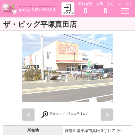
閲覧履歴
お気に入り
メニュー
0
0
ザ・ビッグ平塚真田店
前
次
画像タップで拡大表示【
1
/1】
所在地
神奈川県平塚市真田３丁目21-20