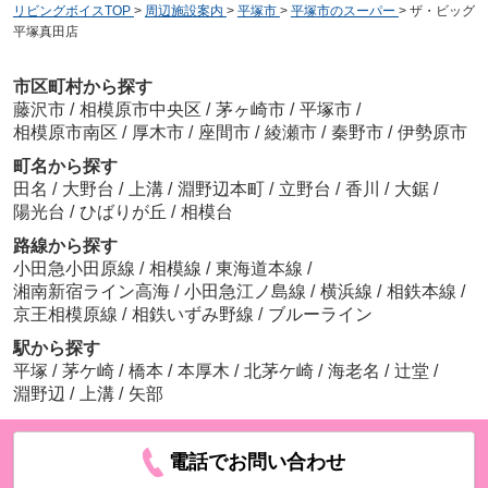
リビングボイスTOP
>
周辺施設案内
>
平塚市
>
平塚市のスーパー
>
ザ・ビッグ
平塚真田店
市区町村から探す
藤沢市
/
相模原市中央区
/
茅ヶ崎市
/
平塚市
/
相模原市南区
/
厚木市
/
座間市
/
綾瀬市
/
秦野市
/
伊勢原市
町名から探す
田名
/
大野台
/
上溝
/
淵野辺本町
/
立野台
/
香川
/
大鋸
/
陽光台
/
ひばりが丘
/
相模台
路線から探す
小田急小田原線
/
相模線
/
東海道本線
/
湘南新宿ライン高海
/
小田急江ノ島線
/
横浜線
/
相鉄本線
/
京王相模原線
/
相鉄いずみ野線
/
ブルーライン
駅から探す
平塚
/
茅ケ崎
/
橋本
/
本厚木
/
北茅ケ崎
/
海老名
/
辻堂
/
淵野辺
/
上溝
/
矢部
電話でお問い合わせ