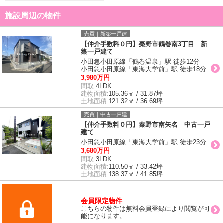
施設周辺の物件
売買｜新築一戸建
【仲介手数料０円】秦野市鶴巻南3丁目 新
築一戸建て
小田急小田原線「鶴巻温泉」駅 徒歩12分
小田急小田原線「東海大学前」駅 徒歩18分
3,980万円
間取:
4LDK
建物面積:
105.36㎡ / 31.87坪
土地面積:
121.32㎡ / 36.69坪
売買｜中古一戸建
【仲介手数料０円】秦野市南矢名 中古一戸
建て
小田急小田原線「東海大学前」駅 徒歩23分
3,680万円
間取:
3LDK
建物面積:
110.50㎡ / 33.42坪
土地面積:
138.37㎡ / 41.85坪
会員限定物件
こちらの物件は無料会員登録により閲覧が可
能になります。