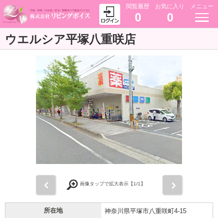
閲覧履歴
お気に入り
メニュー
0
0
ウエルシア平塚八重咲店
前
次
画像タップで拡大表示【
1
/1】
所在地
神奈川県平塚市八重咲町4-15