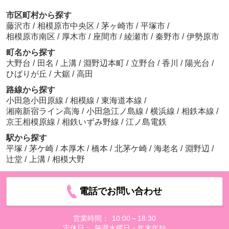
市区町村から探す
藤沢市
/
相模原市中央区
/
茅ヶ崎市
/
平塚市
/
相模原市南区
/
厚木市
/
座間市
/
綾瀬市
/
秦野市
/
伊勢原市
町名から探す
大野台
/
田名
/
上溝
/
淵野辺本町
/
立野台
/
香川
/
陽光台
/
ひばりが丘
/
大鋸
/
高田
路線から探す
小田急小田原線
/
相模線
/
東海道本線
/
湘南新宿ライン高海
/
小田急江ノ島線
/
横浜線
/
相鉄本線
/
京王相模原線
/
相鉄いずみ野線
/
江ノ島電鉄
駅から探す
平塚
/
茅ケ崎
/
本厚木
/
橋本
/
北茅ケ崎
/
海老名
/
淵野辺
/
辻堂
/
上溝
/
相模大野
電話でお問い合わせ
営業時間：
10:00～18:30
定休日：
毎週水曜日・年末年始