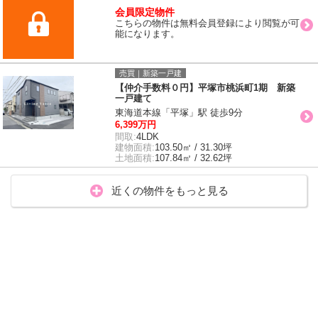
会員限定物件
こちらの物件は無料会員登録により閲覧が可
能になります。
売買｜新築一戸建
【仲介手数料０円】平塚市桃浜町1期 新築
一戸建て
東海道本線「平塚」駅 徒歩9分
6,399万円
間取:
4LDK
建物面積:
103.50㎡ / 31.30坪
土地面積:
107.84㎡ / 32.62坪
近くの物件をもっと見る