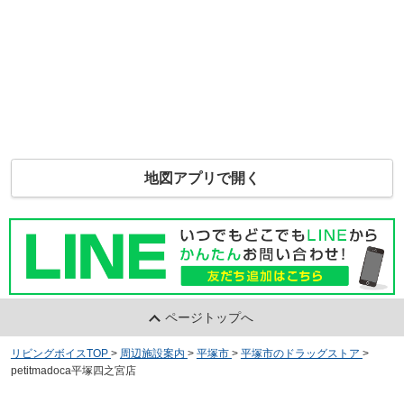
地図アプリで開く
ページトップへ
リビングボイスTOP
>
周辺施設案内
>
平塚市
>
平塚市のドラッグストア
>
petitmadoca平塚四之宮店