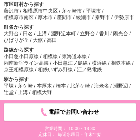
市区町村から探す
藤沢市
/
相模原市中央区
/
茅ヶ崎市
/
平塚市
/
相模原市南区
/
厚木市
/
座間市
/
綾瀬市
/
秦野市
/
伊勢原市
町名から探す
大野台
/
田名
/
上溝
/
淵野辺本町
/
立野台
/
香川
/
陽光台
/
ひばりが丘
/
大鋸
/
高田
路線から探す
小田急小田原線
/
相模線
/
東海道本線
/
湘南新宿ライン高海
/
小田急江ノ島線
/
横浜線
/
相鉄本線
/
京王相模原線
/
相鉄いずみ野線
/
江ノ島電鉄
駅から探す
平塚
/
茅ケ崎
/
本厚木
/
橋本
/
北茅ケ崎
/
海老名
/
淵野辺
/
辻堂
/
上溝
/
相模大野
電話でお問い合わせ
営業時間：
10:00～18:30
定休日：
毎週水曜日・年末年始