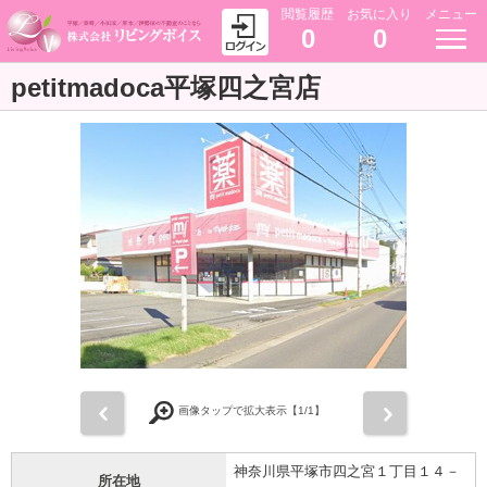
閲覧履歴
お気に入り
メニュー
0
0
petitmadoca平塚四之宮店
前
次
画像タップで拡大表示【
1
/1】
神奈川県平塚市四之宮１丁目１４－
所在地