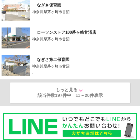
なぎさ保育園
神奈川県茅ヶ崎市甘沼
-
ローソンストア100茅ヶ崎甘沼店
神奈川県茅ヶ崎市甘沼
-
なぎさ第二保育園
神奈川県茅ヶ崎市甘沼
-
もっと見る
該当件数197件中
11
－
20
件表示