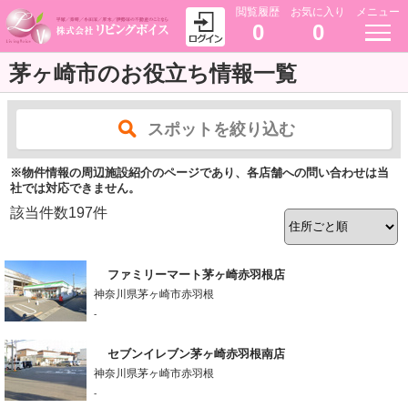
閲覧履歴
お気に入り
メニュー
0
0
茅ヶ崎市のお役立ち情報一覧
スポットを絞り込む
※物件情報の周辺施設紹介のページであり、各店舗への問い合わせは当
社では対応できません。
該当件数
197
件
ファミリーマート茅ヶ崎赤羽根店
神奈川県茅ヶ崎市赤羽根
-
セブンイレブン茅ヶ崎赤羽根南店
神奈川県茅ヶ崎市赤羽根
-