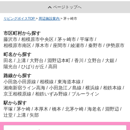
ページトップへ
リビングボイスTOP
>
周辺施設案内
>
茅ヶ崎市
市区町村から探す
藤沢市
/
相模原市中央区
/
茅ヶ崎市
/
平塚市
/
相模原市南区
/
厚木市
/
座間市
/
綾瀬市
/
秦野市
/
伊勢原市
町名から探す
田名
/
上溝
/
大野台
/
淵野辺本町
/
香川
/
立野台
/
大鋸
/
陽光台
/
ひばりが丘
/
高田
路線から探す
小田急小田原線
/
相模線
/
東海道本線
/
湘南新宿ライン高海
/
小田急江ノ島線
/
横浜線
/
相鉄本線
/
京王相模原線
/
相鉄いずみ野線
/
ブルーライン
駅から探す
平塚
/
茅ケ崎
/
本厚木
/
橋本
/
北茅ケ崎
/
海老名
/
淵野辺
/
辻堂
/
上溝
/
矢部