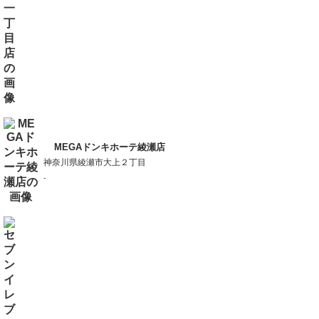
MEGAドンキホーテ綾瀬店
神奈川県綾瀬市大上２丁目
-