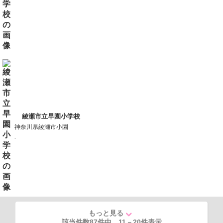
綾瀬市立早園小学校
神奈川県綾瀬市小園
-
もっと見る
該当件数87件中
11
－
20
件表示