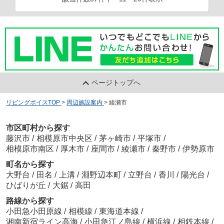
ページトップへ
リビングボイスTOP
>
周辺施設案内
>
綾瀬市
市区町村から探す
藤沢市
/
相模原市中央区
/
茅ヶ崎市
/
平塚市
/
相模原市南区
/
厚木市
/
座間市
/
綾瀬市
/
秦野市
/
伊勢原市
町名から探す
大野台
/
田名
/
上溝
/
淵野辺本町
/
立野台
/
香川
/
陽光台
/
ひばりが丘
/
大鋸
/
高田
路線から探す
小田急小田原線
/
相模線
/
東海道本線
/
湘南新宿ライン高海
/
小田急江ノ島線
/
横浜線
/
相鉄本線
/