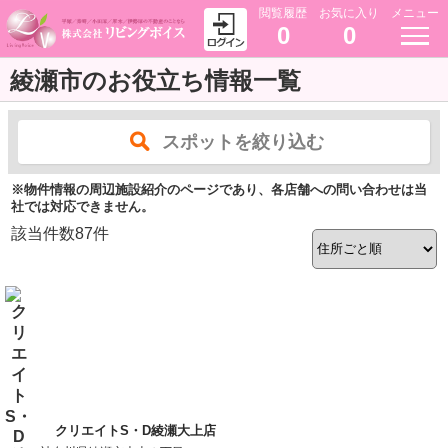
閲覧履歴
お気に入り
メニュー
0
0
綾瀬市のお役立ち情報一覧
スポットを絞り込む
※物件情報の周辺施設紹介のページであり、各店舗への問い合わせは当
社では対応できません。
該当件数
87
件
クリエイトS・D綾瀬大上店