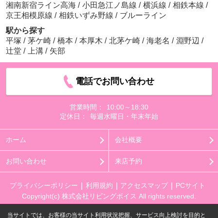
湘南新宿ライン高海
/
小田急江ノ島線
/
横浜線
/
相鉄本線
/
京王相模原線
/
相鉄いずみ野線
/
ブルーライン
駅から探す
平塚
/
茅ケ崎
/
橋本
/
本厚木
/
北茅ケ崎
/
海老名
/
淵野辺
/
辻堂
/
上溝
/
矢部
電話でお問い合わせ
営業時間：
10:00～18:30
定休日：
毎週水曜日・年末年始
ホーム
会社概要
お問い合わせ
来店予約
プライバシーポリシー
利用規約
アクセスマップ
PCサイト
Copyright(c) 株式会社リビングボイス All rights reserved.
当サイトでは、お客様の当サイト利用状況把握、サービス向上検討を目的と