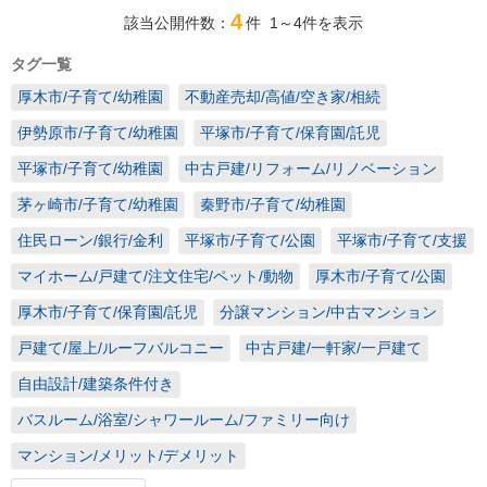
4
該当公開件数：
件
1～4
件を表示
タグ一覧
厚木市/子育て/幼稚園
不動産売却/高値/空き家/相続
伊勢原市/子育て/幼稚園
平塚市/子育て/保育園/託児
平塚市/子育て/幼稚園
中古戸建/リフォーム/リノベーション
茅ヶ崎市/子育て/幼稚園
秦野市/子育て/幼稚園
住民ローン/銀行/金利
平塚市/子育て/公園
平塚市/子育て/支援
マイホーム/戸建て/注文住宅/ペット/動物
厚木市/子育て/公園
厚木市/子育て/保育園/託児
分譲マンション/中古マンション
戸建て/屋上/ルーフバルコニー
中古戸建/一軒家/一戸建て
自由設計/建築条件付き
バスルーム/浴室/シャワールーム/ファミリー向け
マンション/メリット/デメリット