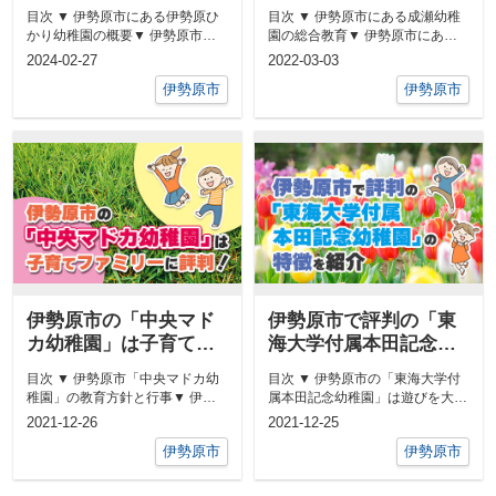
育て支援をご紹介
子育て支援や口コミを
目次 ▼ 伊勢原市にある伊勢原ひ
目次 ▼ 伊勢原市にある成瀬幼稚
ご紹介
かり幼稚園の概要▼ 伊勢原市に
園の総合教育▼ 伊勢原市にある
ある伊勢原ひかり幼稚園の取組み
成瀬幼稚園の子育て支援について
2024-02-27
2022-03-03
▼ ...
▼ ...
伊勢原市
伊勢原市
伊勢原市の「中央マド
伊勢原市で評判の「東
カ幼稚園」は子育てフ
海大学付属本田記念幼
ァミリーに評判！
稚園」の特徴を紹介
目次 ▼ 伊勢原市「中央マドカ幼
目次 ▼ 伊勢原市の「東海大学付
稚園」の教育方針と行事▼ 伊勢
属本田記念幼稚園」は遊びを大切
原市「中央マドカ幼稚園」の環境
にした教育方針▼ 伊勢原市の
2021-12-26
2021-12-25
や進...
「東海...
伊勢原市
伊勢原市