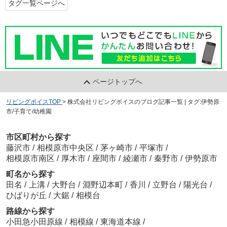
タグ一覧ページへ
ページトップへ
リビングボイスTOP
>
株式会社リビングボイスのブログ記事一覧 | タグ:伊勢原
市/子育て/幼稚園
市区町村から探す
藤沢市
/
相模原市中央区
/
茅ヶ崎市
/
平塚市
/
相模原市南区
/
厚木市
/
座間市
/
綾瀬市
/
秦野市
/
伊勢原市
町名から探す
田名
/
上溝
/
大野台
/
淵野辺本町
/
香川
/
立野台
/
陽光台
/
ひばりが丘
/
大鋸
/
相模台
路線から探す
小田急小田原線
/
相模線
/
東海道本線
/