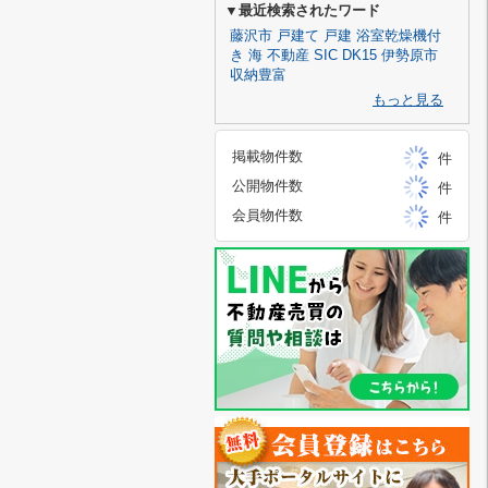
▼最近検索されたワード
藤沢市 戸建て
戸建
浴室乾燥機付
き
海
不動産
SIC
DK15
伊勢原市
収納豊富
もっと見る
掲載物件数
件
公開物件数
件
会員物件数
件