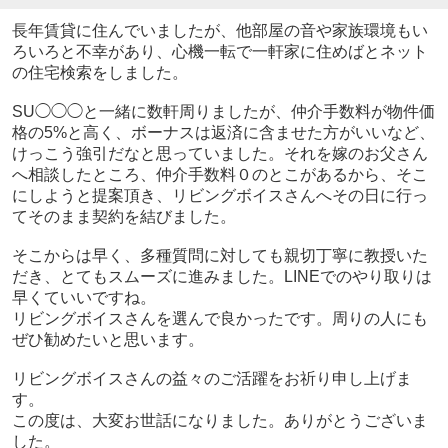
長年賃貸に住んでいましたが、他部屋の音や家族環境もい
ろいろと不幸があり、心機一転で一軒家に住めばとネット
の住宅検索をしました。
SU◯◯◯と一緒に数軒周りましたが、仲介手数料が物件価
格の5%と高く、ボーナスは返済に含ませた方がいいなど、
けっこう強引だなと思っていました。それを嫁のお父さん
へ相談したところ、仲介手数料０のとこがあるから、そこ
にしようと提案頂き、リビングボイスさんへその日に行っ
てそのまま契約を結びました。
そこからは早く、多種質問に対しても親切丁寧に教授いた
だき、とてもスムーズに進みました。LINEでのやり取りは
早くていいですね。
リビングボイスさんを選んで良かったです。周りの人にも
ぜひ勧めたいと思います。
リビングボイスさんの益々のご活躍をお祈り申し上げま
す。
この度は、大変お世話になりました。ありがとうございま
した。