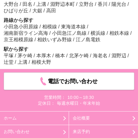
大野台
/
田名
/
上溝
/
淵野辺本町
/
立野台
/
香川
/
陽光台
/
ひばりが丘
/
大鋸
/
高田
路線から探す
小田急小田原線
/
相模線
/
東海道本線
/
湘南新宿ライン高海
/
小田急江ノ島線
/
横浜線
/
相鉄本線
/
京王相模原線
/
相鉄いずみ野線
/
江ノ島電鉄
駅から探す
平塚
/
茅ケ崎
/
本厚木
/
橋本
/
北茅ケ崎
/
海老名
/
淵野辺
/
辻堂
/
上溝
/
相模大野
電話でお問い合わせ
営業時間：
10:00～18:30
定休日：
毎週水曜日・年末年始
ホーム
会社概要
お問い合わせ
来店予約