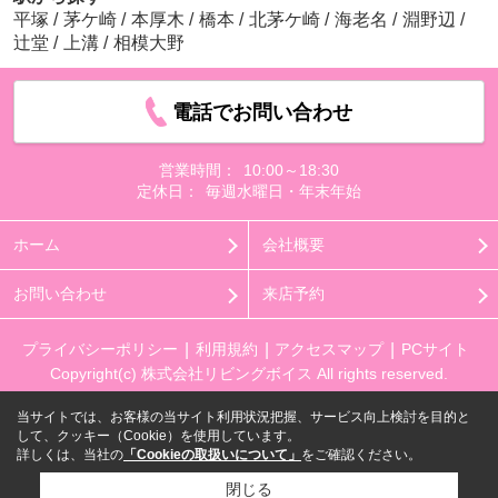
平塚
/
茅ケ崎
/
本厚木
/
橋本
/
北茅ケ崎
/
海老名
/
淵野辺
/
辻堂
/
上溝
/
相模大野
電話でお問い合わせ
営業時間：
10:00～18:30
定休日：
毎週水曜日・年末年始
ホーム
会社概要
お問い合わせ
来店予約
プライバシーポリシー
利用規約
アクセスマップ
PCサイト
Copyright(c) 株式会社リビングボイス All rights reserved.
当サイトでは、お客様の当サイト利用状況把握、サービス向上検討を目的と
して、クッキー（Cookie）を使用しています。
詳しくは、当社の
「Cookieの取扱いについて」
をご確認ください。
閉じる