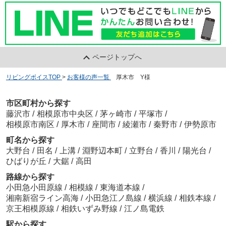
ページトップへ
リビングボイスTOP
>
お客様の声一覧
>
厚木市 Y様
市区町村から探す
藤沢市
/
相模原市中央区
/
茅ヶ崎市
/
平塚市
/
相模原市南区
/
厚木市
/
座間市
/
綾瀬市
/
秦野市
/
伊勢原市
町名から探す
大野台
/
田名
/
上溝
/
淵野辺本町
/
立野台
/
香川
/
陽光台
/
ひばりが丘
/
大鋸
/
高田
路線から探す
小田急小田原線
/
相模線
/
東海道本線
/
湘南新宿ライン高海
/
小田急江ノ島線
/
横浜線
/
相鉄本線
/
京王相模原線
/
相鉄いずみ野線
/
江ノ島電鉄
駅から探す